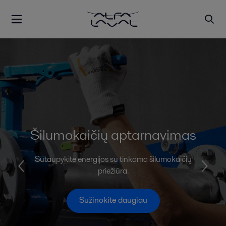
Šilumokaičių aptarnavimas
Sutaupykite energijos su tinkama šilumokaičių
priežiūra.
Sužinokite daugiau