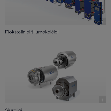
Plokšteliniai šilumokaičiai
Siurbliai