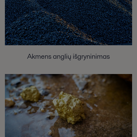
Akmens anglių išgryninimas