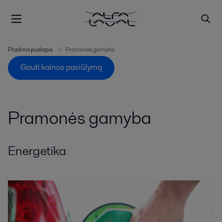
Pradinis puslapis
Pramonės gamyba
Gauti kainos pasiūlymą
Pramonės gamyba
Energetika