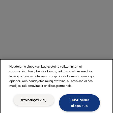
Naudojame slapukus, kad svetainė veiktų tinkamai,
suasmenintų turinį bei skelbimus, teiktų socialinės medijos
funkcijas ir analizuotų srautą. Taip pat dalijamės informacija
apie tai, kaip naudojatės mūsų svetaine, su savo socialinės
medijos, reklamavimo ir analizės partneriais.
Atsisakyti visų
Leisti visus
slapukus