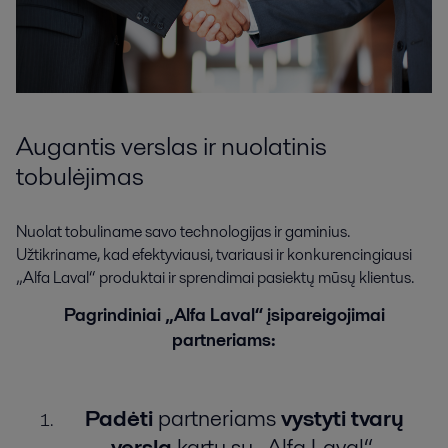
Augantis verslas ir nuolatinis
tobulėjimas
Nuolat tobuliname savo technologijas ir gaminius.
Užtikriname, kad efektyviausi, tvariausi ir konkurencingiausi
„Alfa Laval“ produktai ir sprendimai pasiektų mūsų klientus.
Pagrindiniai „Alfa Laval“ įsipareigojimai
partneriams:
Padėti
partneriams
vystyti tvarų
verslą
kartu su „Alfa Laval“.