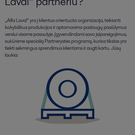
Laval“ partneriu?
„Alfa Laval“ yra į klientus orientuota organizacija, teikianti
kokybiškus produkcijos ir aptarnavimo paslaugų pasiūlymus
verslui visame pasaulyje. Įgyvendindami savo įsipareigojimus,
sukūrėme specialią Partnerystės programą, kurios tikslas yra
tiekti sėkmingus sprendimus klientams ir augti kartu. Jūsų
laukia: