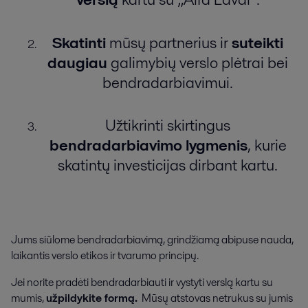
Skatinti
mūsų partnerius ir
suteikti
daugiau
galimybių verslo plėtrai bei
bendradarbiavimui.
Užtikrinti skirtingus
bendradarbiavimo lygmenis
, kurie
skatintų investicijas dirbant kartu.
Jums siūlome bendradarbiavimą, grindžiamą abipuse nauda,
laikantis verslo etikos ir tvarumo principų.
Jei norite pradėti bendradarbiauti ir vystyti verslą kartu su
mumis,
užpildykite formą.
Mūsų atstovas netrukus su jumis