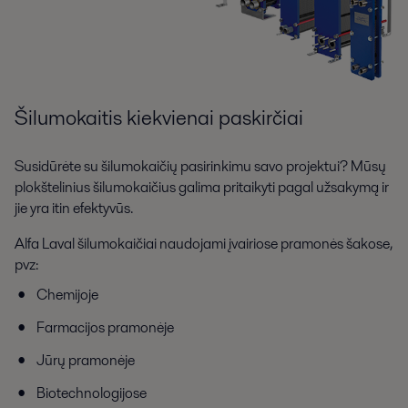
Šilumokaitis kiekvienai paskirčiai
Susidūrėte su šilumokaičių pasirinkimu savo projektui? Mūsų
plokštelinius šilumokaičius galima pritaikyti pagal užsakymą ir
jie yra itin efektyvūs.
Alfa Laval šilumokaičiai naudojami įvairiose pramonės šakose,
pvz:
Chemijoje
Farmacijos pramonėje
Jūrų pramonėje
Biotechnologijose