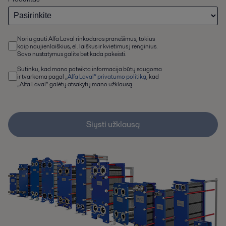
Noriu gauti Alfa Laval rinkodaros pranešimus, tokius
kaip naujienlaiškius, el. laiškus ir kvietimus į renginius.
Savo nustatymus galite bet kada pakeisti.
Sutinku, kad mano pateikta informacija būtų saugoma
ir tvarkoma pagal „
Alfa Laval“ privatumo politiką
, kad
„Alfa Laval“ galėtų atsakyti į mano užklausą.
Siųsti užklausą