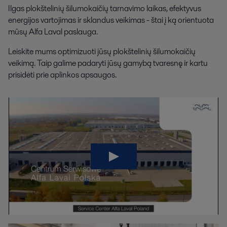
Ilgas plokštelinių šilumokaičių tarnavimo laikas, efektyvus
energijos vartojimas ir sklandus veikimas - štai į ką orientuota
mūsų Alfa Laval paslauga.
Leiskite mums optimizuoti jūsų plokštelinių šilumokaičių
veikimą. Taip galime padaryti jūsų gamybą tvaresnę ir kartu
prisidėti prie aplinkos apsaugos.