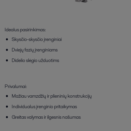
Idealus pasirinkimas:
Skysčio-skysčio įrenginiai
Dviejų fazių įrenginiams
Didelio slėgio užduotims
Privalumai:
Mažiau vamzdžių ir plieninių konstrukcijų
Individualus įrenginio pritaikymas
Greitas valymas ir ilgesnis našumas