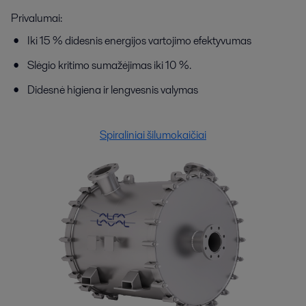
Privalumai:
Iki 15 % didesnis energijos vartojimo efektyvumas
Slėgio kritimo sumažėjimas iki 10 %.
Didesnė higiena ir lengvesnis valymas
Spiraliniai šilumokaičiai