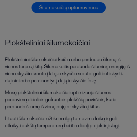
Šilumokaičių aptarnavimas
Plokšteliniai šilumokaičiai
Plokšteliniai šilumokaičiai keičia arba perduoda šilumą iš
vienos terpės į kitą. Šilumokaitis perduoda šiluminę energiją iš
vieno skysčio srauto į kitą, o skysčio srautai gali būti skysti,
dujiniai arba pereinantys į dujų ir skysčio fazę.
Mūsų plokšteliniai šilumokaičiai optimizuoja šilumos
perdavimą dideliais gofruotais plokščių paviršiais, kurie
perduoda šilumą iš vienų dujų ar skysčio į kitus.
Lituoti šilumokaičiai užtikrina ilgą tarnavimo laiką ir gali
atlaikyti aukštą temperatūrą bei itin didelį projektinį slėgį.