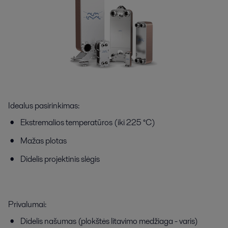
Idealus pasirinkimas:
Ekstremalios temperatūros (iki 225 °C)
Mažas plotas
Didelis projektinis slėgis
Privalumai:
Didelis našumas (plokštės litavimo medžiaga - varis)