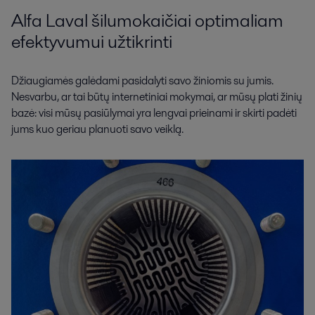
Alfa Laval šilumokaičiai optimaliam
efektyvumui užtikrinti
Džiaugiamės galėdami pasidalyti savo žiniomis su jumis.
Nesvarbu, ar tai būtų internetiniai mokymai, ar mūsų plati žinių
bazė: visi mūsų pasiūlymai yra lengvai prieinami ir skirti padėti
jums kuo geriau planuoti savo veiklą.