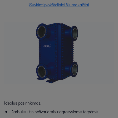
Suvirinti plokšteliniai šilumokaičiai
Idealus pasirinkimas:
Darbui su itin nešvariomis ir agresyviomis terpėmis