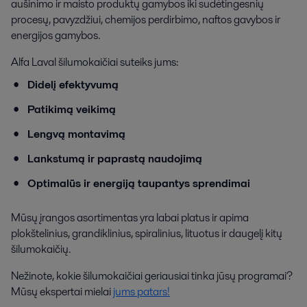
aušinimo ir maisto produktų gamybos iki sudėtingesnių
procesų, pavyzdžiui, chemijos perdirbimo, naftos gavybos ir
energijos gamybos.
Alfa Laval šilumokaičiai suteiks jums:
Didelį efektyvumą
Patikimą veikimą
Lengvą montavimą
Lankstumą ir paprastą naudojimą
Optimalūs ir energiją taupantys sprendimai
Mūsų įrangos asortimentas yra labai platus ir apima
plokštelinius, grandiklinius, spiralinius, lituotus ir daugelį kitų
šilumokaičių.
Nežinote, kokie šilumokaičiai geriausiai tinka jūsų programai?
Mūsų ekspertai mielai
jums patars!