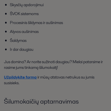
Skysčių apdorojimui
ŠVOK sistemoms
Procesinis šildymas ir aušinimas
Alyvos aušinimas
Šaldymas
Ir dar daugiau
Jus domina? Ar norite sužinoti daugiau? Mielai patarsime ir
rasime jums tinkamą šilumokaitį!
Užpildykite formą
ir mūsų atstovas netrukus su jumis
susisieks.
Šilumokaičių aptarnavimas