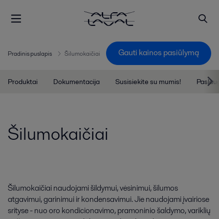
Gauti kainos pasiūlymą
Pradinis puslapis
Šilumokaičiai
Produktai
Dokumentacija
Susisiekite su mumis!
Paslau
Šilumokaičiai
Šilumokaičiai naudojami šildymui, vėsinimui, šilumos
atgavimui, garinimui ir kondensavimui. Jie naudojami įvairiose
srityse - nuo oro kondicionavimo, pramoninio šaldymo, variklių