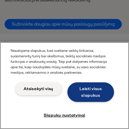
Sužinokite daugiau apie mūsų paslaugų pasiūlymą
Naudojame slapukus, kad svetainė veiktų tinkamai,
suasmenintų turinį bei skelbimus, teiktų socialinės medijos
funkcijas ir analizuotų srautą. Taip pat dalijamės informacija
apie tai, kaip naudojatės mūsų svetaine, su savo socialinės
medijos, reklamavimo ir analizės partneriais.
Kaip veikia šilumokaičiai ir kur jie
naudojami
Atsisakyti visų
Leisti visus
slapukus
Alfa Laval šilumokaičiai naudojami beveik visose gamybos
pramonės šakose - maždaug 100 šalių 6 žemynuose.
Slapukų nustatymai
Tačiau kas tiksliai jie yra? Kur jie naudojami? Kas lemia jų
efektyvumą? Ir kokie šilumokaičiai kokiose srityse tinka? Čia