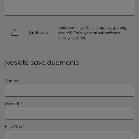
Leidžiami failų plėtiniai (jpg, jpeg, jpe, png,
xlsx, pdf). Failo dydis turi būti mažesnis
Įkelti failą
arba lygus 20 MB.
Įveskite savo duomenis
Vardas *
Pavardė *
El.paštas *