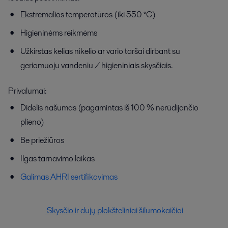
Ekstremalios temperatūros (iki 550 °C)
Higieninėms reikmėms
Užkirstas kelias nikelio ar vario taršai dirbant su
geriamuoju vandeniu / higieniniais skysčiais.
Privalumai:
Didelis našumas (pagamintas iš 100 % nerūdijančio
plieno)
Be priežiūros
Ilgas tarnavimo laikas
Galimas AHRI sertifikavimas
Skysčio ir dujų plokšteliniai šilumokaičiai