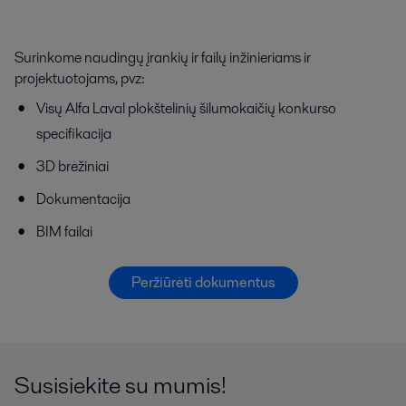
Surinkome naudingų įrankių ir failų inžinieriams ir
projektuotojams, pvz:
Visų Alfa Laval plokštelinių šilumokaičių konkurso
specifikacija
3D brėžiniai
Dokumentacija
BIM failai
Peržiūrėti dokumentus
Susisiekite su mumis!