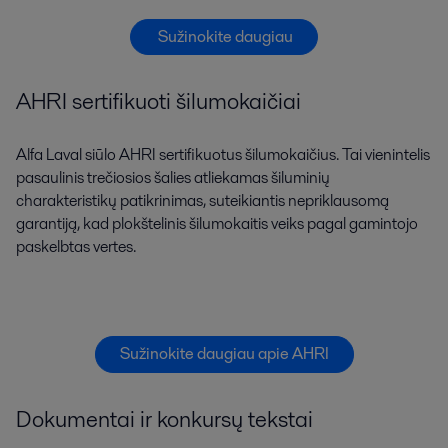
Sužinokite daugiau
AHRI sertifikuoti šilumokaičiai
Alfa Laval siūlo AHRI sertifikuotus šilumokaičius. Tai vienintelis
pasaulinis trečiosios šalies atliekamas šiluminių
charakteristikų patikrinimas, suteikiantis nepriklausomą
garantiją, kad plokštelinis šilumokaitis veiks pagal gamintojo
paskelbtas vertes.
Sužinokite daugiau apie AHRI
Dokumentai ir konkursų tekstai