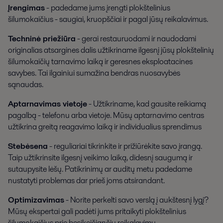
Įrengimas
- padedame jums įrengti plokštelinius
šilumokaičius - saugiai, kruopščiai ir pagal jūsų reikalavimus.
Techninė priežiūra
- gerai restauruodami ir naudodami
originalias atsargines dalis užtikriname ilgesnį jūsų plokštelinių
šilumokaičių tarnavimo laiką ir geresnes eksploatacines
savybes. Tai ilgainiui sumažina bendras nuosavybės
sąnaudas.
Aptarnavimas vietoje
- Užtikriname, kad gausite reikiamą
pagalbą - telefonu arba vietoje. Mūsų aptarnavimo centras
užtikrina greitą reagavimo laiką ir individualius sprendimus
Stebėsena
- reguliariai tikrinkite ir prižiūrėkite savo įrangą.
Taip užtikrinsite ilgesnį veikimo laiką, didesnį saugumą ir
sutaupysite lėšų. Patikrinimų ar auditų metu padedame
nustatyti problemas dar prieš joms atsirandant.
Optimizavimas
- Norite perkelti savo verslą į aukštesnį lygį?
Mūsų ekspertai gali padėti jums pritaikyti plokštelinius
šilumokaičius prie besikeičiančių reikalavimų.