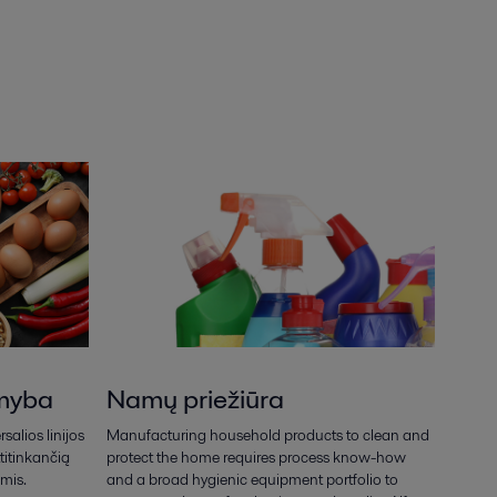
myba
Namų priežiūra
salios linijos
Manufacturing household products to clean and
ttitinkančią
protect the home requires process know-how
mis.
and a broad hygienic equipment portfolio to