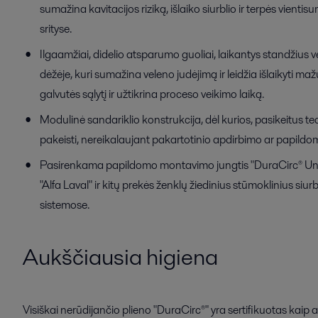
sumažina kavitacijos riziką, išlaiko siurblio ir terpės vien
srityse.
Ilgaamžiai, didelio atsparumo guoliai, laikantys standžius v
dėžėje, kuri sumažina veleno judėjimą ir leidžia išlaikyti maž
galvutės sąlytį ir užtikrina proceso veikimo laiką.
Modulinė sandariklio konstrukcija, dėl kurios, pasikeitus t
pakeisti, nereikalaujant pakartotinio apdirbimo ar papil
Pasirenkama papildomo montavimo jungtis "DuraCirc® Uni-Fit"
"Alfa Laval" ir kitų prekės ženklų žiedinius stūmoklinius s
sistemose.
Aukščiausia higiena
Visiškai nerūdijančio plieno "DuraCirc®" yra sertifikuotas kaip 