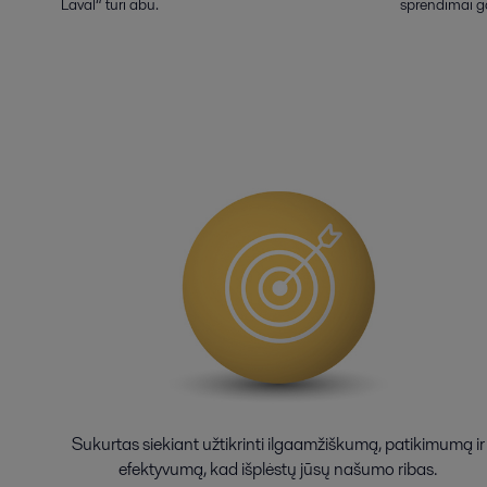
Laval“ turi abu.
sprendimai ga
Sukurtas siekiant užtikrinti ilgaamžiškumą, patikimumą ir
efektyvumą, kad išplėstų jūsų našumo ribas.