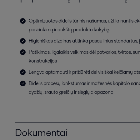
Optimizuotas didelis tūrinis našumas, užtikrinantis e
pasirinkimą ir aukštą produkto kokybę.
Higieniškas dizainas atitinka pasaulinius standartus,
Patikimas, ilgalaikis veikimas dėl patvarios, tvirtos, s
konstrukcijos
Lengva aptarnauti ir prižiūrėti dėl visiškai keičiamų at
Didelis procesų lankstumas ir mažesnės kapitalo sąn
dydžių, srauto greičių ir slėgių diapazono
Dokumentai