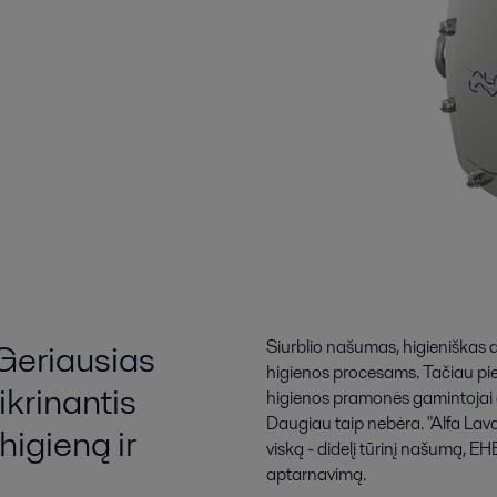
Geriausias
Siurblio našumas, higieniškas 
higienos procesams. Tačiau pien
ikrinantis
higienos pramonės gamintojai da
Daugiau taip nebėra. "Alfa Lava
igieną ir
viską - didelį tūrinį našumą, EH
aptarnavimą.