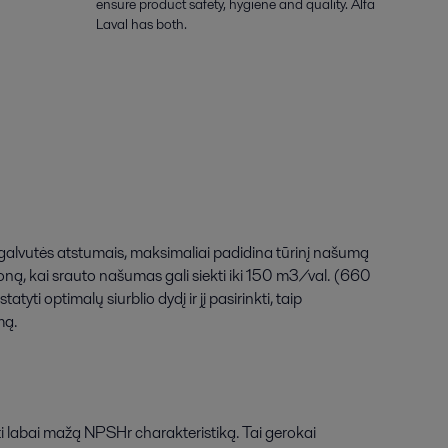
ensure product safety, hygiene and quality. Alfa
Laval has both.
 galvutės atstumais, maksimaliai padidina tūrinį našumą
ną, kai srauto našumas gali siekti iki 150 m3/val. (660
tyti optimalų siurblio dydį ir jį pasirinkti, taip
mą.
nti labai mažą NPSHr charakteristiką. Tai gerokai