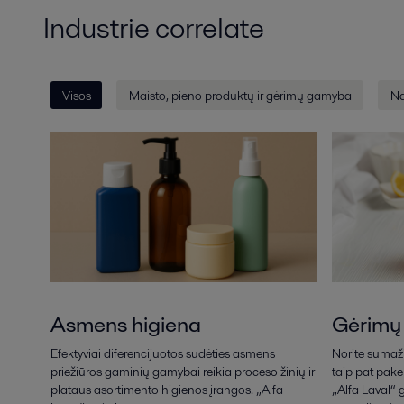
Industrie correlate
Visos
Maisto, pieno produktų ir gėrimų gamyba
Na
Asmens higiena
Gėrimų
Efektyviai diferencijuotos sudėties asmens
Norite sumaži
priežiūros gaminių gamybai reikia proceso žinių ir
taip pat pake
plataus asortimento higienos įrangos. „Alfa
„Alfa Laval“ 