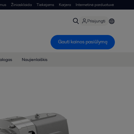
 mus
Žiniasklaida
Tiekėjams
Karjera
Internetinė parduotuvė
Prisijungti
Gauti kainos pasiūlymą
talogas
Naujienlaiškis