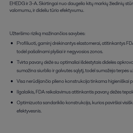
EHEDG ir 3-A. Skirtingai nuo daugelio kitų markių žiedinių stūmo
valomumu, ir dideliu tūrio efektyvumu.
Užteršimo riziką mažinančios savybės:
Profiliuoti, gaminį drėkinantys elastomerai, atitinkantys F
todėl pašalinami plyšiai ir negyvosios zonos.
Tvirta pavarų dėžė su optimaliai išdėstytais didelės apkrovo
sumažina siurblio ir galvutės sąlytį, todėl sumažėja terpės u
Visa nerūdijančio plieno konstrukcija tinkama higieniškai pl
Ilgalaikis, FDA reikalavimus atitinkantis pavarų dėžės tepa
Optimizuota sandariklio konstrukcija, kurios paviršiai vis
efektyvesnis.