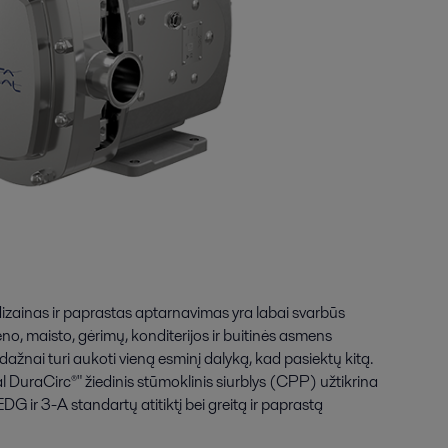
dizainas ir paprastas aptarnavimas yra labai svarbūs
o, maisto, gėrimų, konditerijos ir buitinės asmens
žnai turi aukoti vieną esminį dalyką, kad pasiektų kitą.
l DuraCirc®" žiedinis stūmoklinis siurblys (CPP) užtikrina
EDG ir 3-A standartų atitiktį bei greitą ir paprastą