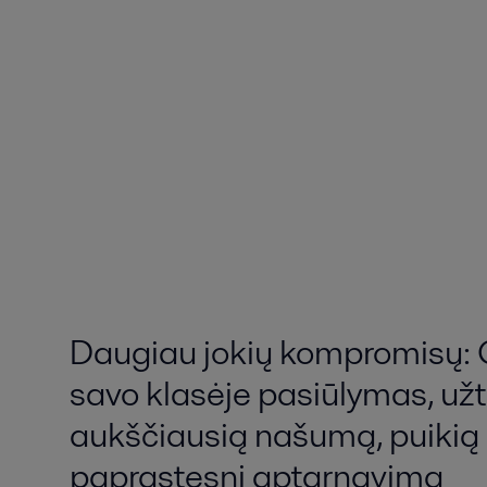
Daugiau jokių kompromisų: 
savo klasėje pasiūlymas, užt
aukščiausią našumą, puikią h
paprastesnį aptarnavimą