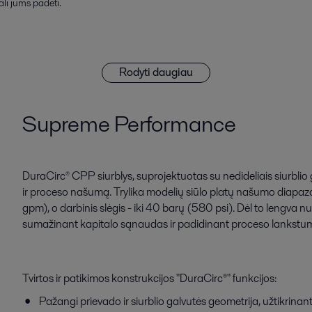
li jums padėti.
Rodyti daugiau
Supreme Performance
DuraCirc® CPP siurblys, suprojektuotas su nedideliais siurblio
ir proceso našumą. Trylika modelių siūlo platų našumo diapazo
gpm), o darbinis slėgis - iki 40 barų (580 psi). Dėl to lengva nusta
sumažinant kapitalo sąnaudas ir padidinant proceso lankstu
Tvirtos ir patikimos konstrukcijos "DuraCirc®" funkcijos:
Pažangi prievado ir siurblio galvutės geometrija, užtikrina