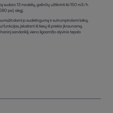
ą sudaro 13 modelių, galinčių užtikrinti iki 150 m3/h
80 psi) slėgį.
sumažindami jo sudėtingumą ir sutrumpindami laiką,
unkcijas, įskaitant iš tiesų iš priekio įkraunamą,
aninį sandariklį, vieno ilgaamžio alyvinio tepalo