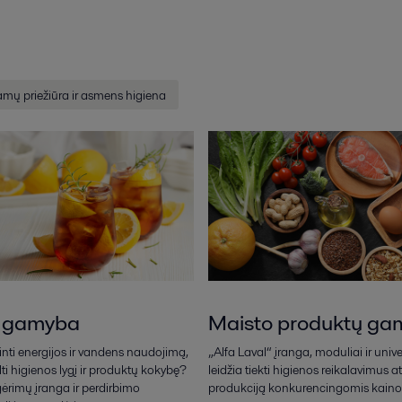
mų priežiūra ir asmens higiena
 gamyba
Maisto produktų ga
nti energijos ir vandens naudojimą,
„Alfa Laval“ įranga, moduliai ir univer
lti higienos lygį ir produktų kokybę?
leidžia tiekti higienos reikalavimus a
gėrimų įranga ir perdirbimo
produkciją konkurencingomis kaino