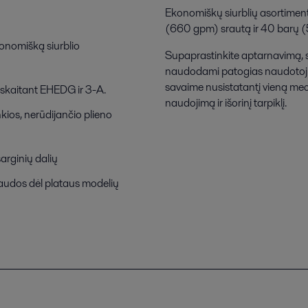
Ekonomiškų siurblių asortiment
(660 gpm) srautą ir 40 barų (5
konomišką siurblio
Supaprastinkite aptarnavimą, 
naudodami patogias naudotojui f
savaime nusistatantį vieną mech
 įskaitant EHEDG ir 3-A.
naudojimą ir išorinį tarpiklį.
unkios, nerūdijančio plieno
sarginių dalių
audos dėl plataus modelių