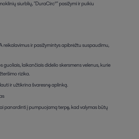
klinių siurblių, "DuraCirc®" pasižymi ir puikiu
DA reikalavimus ir pasižymintys apibrėžtu suspaudimu,
s guoliais, laikančiais didelio skersmens velenus, kurie
žteršimo rizika.
auti ir užtikrina švaresnę aplinką.
las
iškai panardinti į pumpuojamą terpę, kad valymas būtų