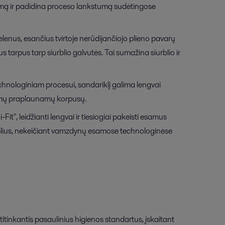
tisumą ir padidina proceso lankstumą sudėtingose
elenus, esančius tvirtoje nerūdijančiojo plieno pavarų
us tarpus tarp siurblio galvutės. Tai sumažina siurblio ir
echnologiniam procesui, sandariklį galima lengvai
domų praplaunamų korpusų.
, leidžianti lengvai ir tiesiogiai pakeisti esamus
iurblius, nekeičiant vamzdynų esamose technologinėse
atitinkantis pasaulinius higienos standartus, įskaitant