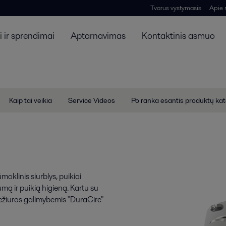
Tvarus vystymasis
Apie
 ir sprendimai
Aptarnavimas
Kontaktinis asmuo
Kaip tai veikia
Service Videos
Po ranka esantis produktų ka
moklinis siurblys, puikiai
ą ir puikią higieną. Kartu su
iežiūros galimybėmis "DuraCirc"