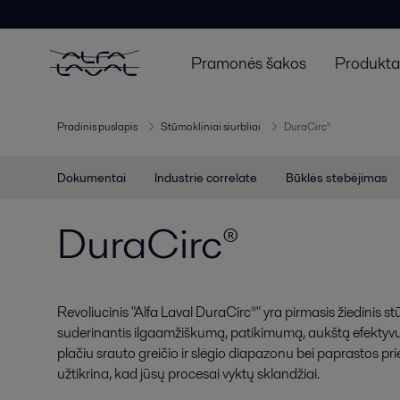
Pramonės šakos
Produktai
Pradinis puslapis
Stūmokliniai siurbliai
DuraCirc®
Dokumentai
Industrie correlate
Būklės stebėjimas
DuraCirc®
Revoliucinis "Alfa Laval DuraCirc®" yra pirmasis žiedinis stū
suderinantis ilgaamžiškumą, patikimumą, aukštą efektyvum
plačiu srauto greičio ir slėgio diapazonu bei paprastos pr
užtikrina, kad jūsų procesai vyktų sklandžiai.