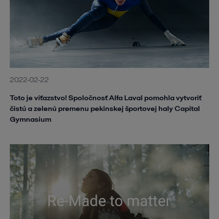
2022-02-22
Toto je víťazstvo! Spoločnosť Alfa Laval pomohla vytvoriť
čistú a zelenú premenu pekinskej športovej haly Capital
Gymnasium