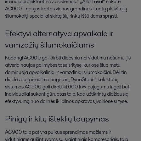
iš naujo projektuoti savo sistemas.“ „Alfa Laval“ sukūrė
AC900 - naujos kartos vienos grandinės lituotų plokštelių
šilumokaitį, specialiai skirtą šių rinkų iššūkiams spręsti.
Efektyvi alternatyva apvalkalo ir
vamzdžių šilumokaičiams
Kadangi AC900 gali dirbti didesniu nei vidutiniu našumu, jis
atveria naujas galimybes tose srityse, kuriose šiuo metu
dominuoja apvalkaliniai ir vamzdiniai šilumokaičiai. Dėl itin
didelės dujų išleidimo angos ir „DynaStatic“ kolektorių
sistemos AC900 gali dirbti iki 600 kW pajėgumu ir gali būti
individualiai sukonfigūruotas taip, kad užtikrintų didžiausią
efektyvumą nuo dalinės iki pilnos apkrovos įvairiose srityse.
Pinigų ir kitų išteklių taupymas
AC900 taip pat yra puikus sprendimas mažiems ir
vidutiniams aušintuvams su sraigtiniais kompresoriais, taip