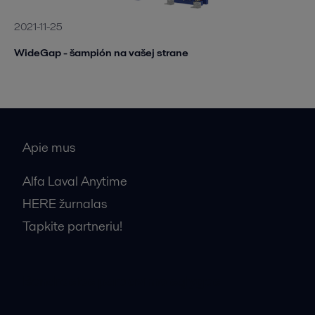
2021-11-25
WideGap - šampión na vašej strane
Apie mus
Alfa Laval Anytime
HERE žurnalas
Tapkite partneriu!
Bendrosios pardavimo sąlygos