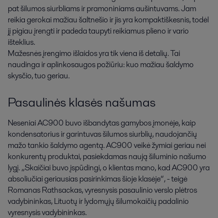
pat šilumos siurbliams ir pramoniniams aušintuvams. Jam
reikia gerokai mažiau šaltnešio ir jis yra kompaktiškesnis, todėl
jį pigiau įrengti ir padeda taupyti reikiamus plieno ir vario
išteklius.
Mažesnės įrengimo išlaidos yra tik viena iš detalių. Tai
naudinga ir aplinkosaugos požiūriu: kuo mažiau šaldymo
skysčio, tuo geriau.
Pasaulinės klasės našumas
Neseniai AC900 buvo išbandytas gamybos įmonėje, kaip
kondensatorius ir garintuvas šilumos siurblių, naudojančių
mažo tankio šaldymo agentą. AC900 veikė žymiai geriau nei
konkurentų produktai, pasiekdamas naują šiluminio našumo
lygį. „Skaičiai buvo įspūdingi, o klientas mano, kad AC900 yra
absoliučiai geriausias pasirinkimas šioje klasėje“, - teigė
Romanas Rathsackas, vyresnysis pasaulinio verslo plėtros
vadybininkas, Lituotų ir lydomųjų šilumokaičių padalinio
vyresnysis vadybininkas.