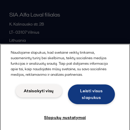
SIA Alfa Laval filialas
K. Kalinausko str. 2B
LT- 03107
Vilnius
Lithuania
+370 669 33 245
Naudojame slapukus, kad svetainė veiktų tinkamai,
suasmenintų turinį bei skelbimus, teiktų socialinės medijos
funkcijas ir analizuotų srautą. Taip pat dalijamės informacija
All offices and partners
apie tai, kaip naudojatės mūsų svetaine, su savo socialinės
medijos, reklamavimo ir analizės partneriais.
Atsisakyti visų
Leisti visus
Cookies policy
Legal terms and conditions
slapukus
Sekti
Slapukų nustatymai
© 2015-2026, ALFA LAVAL