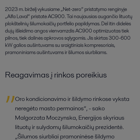
2023 m. birželį vykusiame „Net-zero“ pristatymo renginyje 
„Alfa Laval“ pristatė AC900. Tai naujausias augančio lituotų 
plokštelinių šilumokaičių portfelio papildymas. Dėl itin didelės 
dujų išleidimo angos vienvamzdis AC900 optimizuotas tiek 
pilnos, tiek dalinės apkrovos sąlygomis. Jis skirtas 300-600 
kW galios aušintuvams su sraigtiniais kompresoriais, 
pramoniniams aušintuvams ir šilumos siurbliams.
Reagavimas į rinkos poreikius
Oro kondicionavimo ir šildymo rinkose vyksta
neregėto masto permainos“, - sako
Malgorzata Moczynska, Energijos skyriaus
lituotų ir sulydomų šilumokaičių prezidentė.
„Šilumos siurbliai pramoninėse šildymo