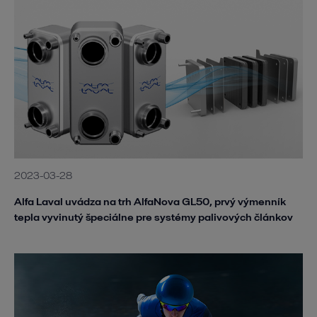
2023-03-28
Alfa Laval uvádza na trh AlfaNova GL50, prvý výmenník
tepla vyvinutý špeciálne pre systémy palivových článkov