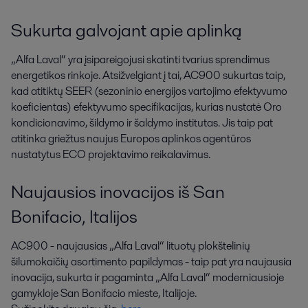
Sukurta galvojant apie aplinką
„Alfa Laval“ yra įsipareigojusi skatinti tvarius sprendimus
energetikos rinkoje. Atsižvelgiant į tai, AC900 sukurtas taip,
kad atitiktų SEER (sezoninio energijos vartojimo efektyvumo
koeficientas) efektyvumo specifikacijas, kurias nustatė Oro
kondicionavimo, šildymo ir šaldymo institutas. Jis taip pat
atitinka griežtus naujus Europos aplinkos agentūros
nustatytus ECO projektavimo reikalavimus.
Naujausios inovacijos iš San
Bonifacio, Italijos
AC900 - naujausias „Alfa Laval“ lituotų plokštelinių
šilumokaičių asortimento papildymas - taip pat yra naujausia
inovacija, sukurta ir pagaminta „Alfa Laval“ moderniausioje
gamykloje San Bonifacio mieste, Italijoje.