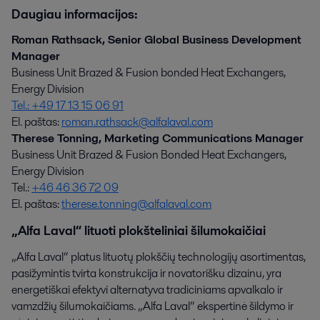
Daugiau informacijos:
Roman Rathsack, Senior Global Business Development
Manager
Business Unit Brazed & Fusion bonded Heat Exchangers,
Energy Division
Tel.: +49 17 13 15 06 91
El. paštas:
roman.rathsack@alfalaval.com
Therese Tonning, Marketing Communications Manager
Business Unit Brazed & Fusion Bonded Heat Exchangers,
Energy Division
Tel.:
+46 46 36 72 09
El. paštas:
therese.tonning@alfalaval.com
„Alfa Laval“ lituoti plokšteliniai šilumokaičiai
„Alfa Laval“ platus lituotų plokščių technologijų asortimentas,
pasižymintis tvirta konstrukcija ir novatorišku dizainu, yra
energetiškai efektyvi alternatyva tradiciniams apvalkalo ir
vamzdžių šilumokaičiams. „Alfa Laval“ ekspertinė šildymo ir