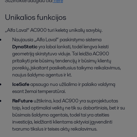
Sužinokite daugiau čia:
here
Unikalios funkcijos
„Alfa Laval“ AC900 turi keletą unikalių savybių.
Naujausia „Alfa Laval“ paskirstymo sistema
DynaStatic
yra labai lanksti, todėl lengva keisti
geometriją skirstytuvo viduje. Tai leidžia AC900
pritaikyti prie būsimų tendencijų ir būsimų klientų
poreikių, įskaitant pasikeitusius taikymo reikalavimus,
naujus šaldymo agentus ir kt.
IceSafe
apsaugo nuo užšalimo ir palaiko valdymą
esant žemai temperatūrai.
ReFuture
užtikrina, kad AC900 yra suprojektuotas
taip, kad optimaliai veiktų ne tik su dabartiniais, bet ir su
būsimais šaldymo agentais, todėl tai yra ateities
investicija, leidžianti klientams aktyviai įgyvendinti
tvarumo tikslus ir teisės aktų reikalavimus.