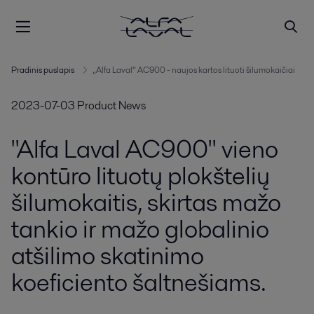
Pradinis puslapis
„Alfa Laval“ AC900 - naujos kartos lituoti šilumokaičiai
2023-07-03
Product News
"Alfa Laval AC900" vieno
kontūro lituotų plokštelių
šilumokaitis, skirtas mažo
tankio ir mažo globalinio
atšilimo skatinimo
koeficiento šaltnešiams.