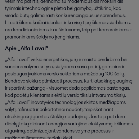
vėsinimo patirtis, derinama su moderniausiais moksliniais
tyrimais ir technologine plėtra bei gamyba, užtikrina, kad
visada būtų galima rasti konkurencingiausius sprendimus.
Lituoti šilumokaičiai idealiai tinka visų tipų šilumos siurbliams,
oro kondicionieriams ir aušintuvams, taip pat komerciniams ir
pramoniniams šaldymo įrenginiams.
Apie „Alfa Laval“
„Alfa Laval“ veikia energetikos, jūrų ir maisto perdirbimo bei
vandens valymo srityse, siūlydama savo patirtį, gaminius ir
paslaugas įvairiems verslo sektoriams maždaug 100 šalių.
Bendrovė siekia optimizuoti procesus, kurti atsakingą augimą
ir spartinti pažangą - visuomet deda papildomas pastangas,
kad padėtų klientams siekti jų verslo tikslų ir tvarumo tikslų.
„Alfa Laval“ inovatyvios technologijos skirtos medžiagoms
valyti, rafinuoti ir pakartotinai naudoti, taip skatinant
atsakingesnį gamtos išteklių naudojimą. Jos taip pat daro
didelę įtaką didinant energijos vartojimo efektyvumą ir šilumos
atgavimą, optimizuojant vandens valymo procesus ir
mažinant išmetamų teršalų kiekį.