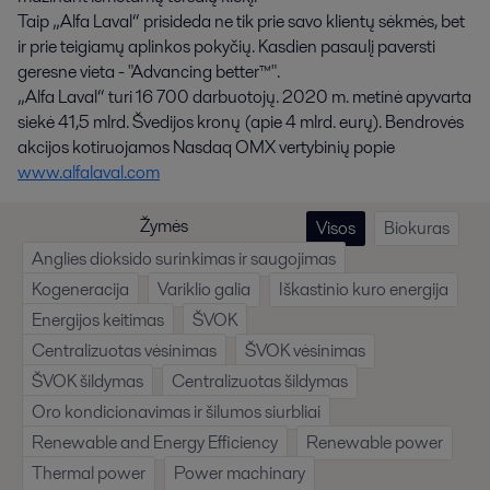
Taip „Alfa Laval“ prisideda ne tik prie savo klientų sėkmės, bet
ir prie teigiamų aplinkos pokyčių. Kasdien pasaulį paversti
geresne vieta - "Advancing better™".
„Alfa Laval“ turi 16 700 darbuotojų. 2020 m. metinė apyvarta
siekė 41,5 mlrd. Švedijos kronų (apie 4 mlrd. eurų). Bendrovės
akcijos kotiruojamos Nasdaq OMX vertybinių popie
www.alfalaval.com
Žymės
Visos
Biokuras
Anglies dioksido surinkimas ir saugojimas
Kogeneracija
Variklio galia
Iškastinio kuro energija
Energijos keitimas
ŠVOK
Centralizuotas vėsinimas
ŠVOK vėsinimas
ŠVOK šildymas
Centralizuotas šildymas
Oro kondicionavimas ir šilumos siurbliai
Renewable and Energy Efficiency
Renewable power
Thermal power
Power machinary