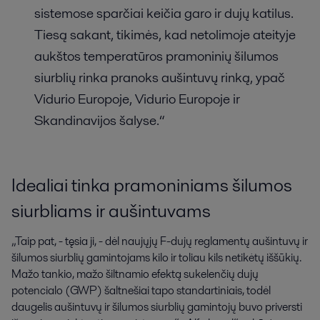
sistemose sparčiai keičia garo ir dujų katilus.
Tiesą sakant, tikimės, kad netolimoje ateityje
aukštos temperatūros pramoninių šilumos
siurblių rinka pranoks aušintuvų rinką, ypač
Vidurio Europoje, Vidurio Europoje ir
Skandinavijos šalyse.“
Idealiai tinka pramoniniams šilumos
siurbliams ir aušintuvams
„Taip pat, - tęsia ji, - dėl naujųjų F-dujų reglamentų aušintuvų ir
šilumos siurblių gamintojams kilo ir toliau kils netikėtų iššūkių.
Mažo tankio, mažo šiltnamio efektą sukelenčių dujų
potencialo (GWP) šaltnešiai tapo standartiniais, todėl
daugelis aušintuvų ir šilumos siurblių gamintojų buvo priversti