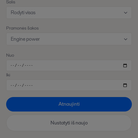
Šalis
Rodyti visas
Pramonės šakos
Engine power
Nuo
Iki
Atnaujinti
Nustatyti iš naujo