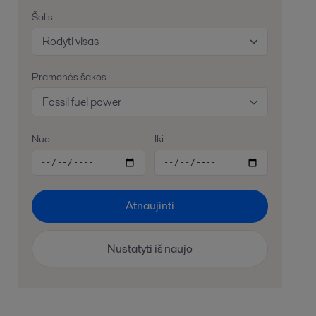
Šalis
Rodyti visas
Pramonės šakos
Fossil fuel power
Nuo
Iki
Atnaujinti
Nustatyti iš naujo