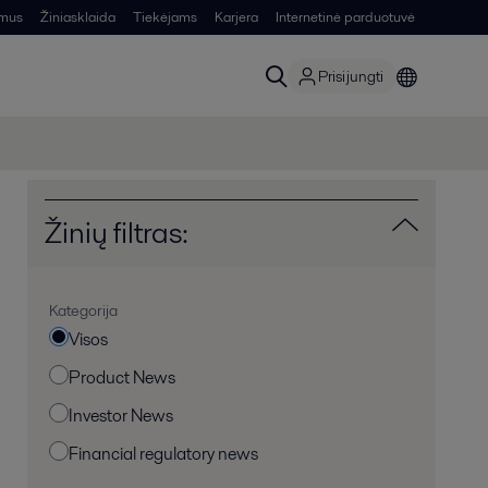
 mus
Žiniasklaida
Tiekėjams
Karjera
Internetinė parduotuvė
Prisijungti
Žinių filtras:
Kategorija
Visos
Product News
Investor News
Financial regulatory news