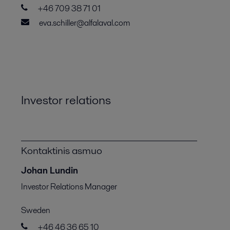
+46 709 38 71 01
eva.schiller@alfalaval.com
Investor relations
Kontaktinis asmuo
Johan Lundin
Investor Relations Manager
Sweden
+46 46 36 65 10