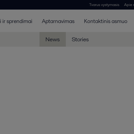
Tvarus vystymasis
Apie
 ir sprendimai
Aptarnavimas
Kontaktinis asmuo
News
Stories