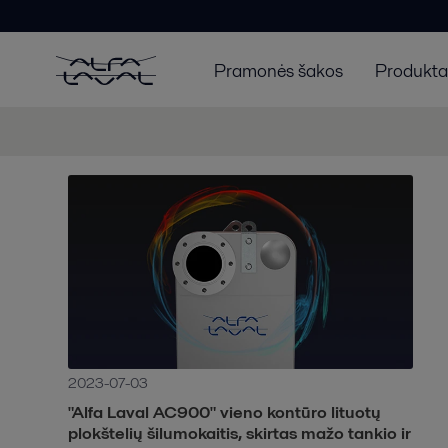
Pramonės šakos
Produktai
2023-07-03
"Alfa Laval AC900" vieno kontūro lituotų
plokštelių šilumokaitis, skirtas mažo tankio ir