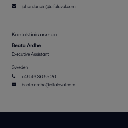
johan.lundin@alfalaval.com
Kontaktinis asmuo
Beata Ardhe
Executive Assistant
Sweden
+46 46 36 65 26
beata.ardhe@alfalaval.com