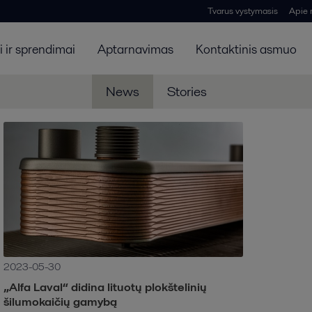
Tvarus vystymasis
Apie
 ir sprendimai
Aptarnavimas
Kontaktinis asmuo
News
Stories
2023-05-30
„Alfa Laval“ didina lituotų plokštelinių
šilumokaičių gamybą