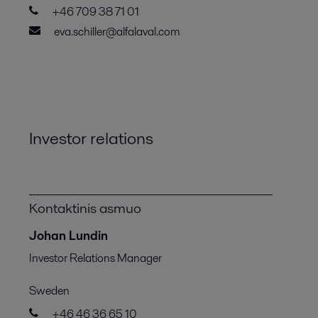
+46 709 38 71 01
eva.schiller@alfalaval.com
Investor relations
Kontaktinis asmuo
Johan Lundin
Investor Relations Manager
Sweden
+46 46 36 65 10