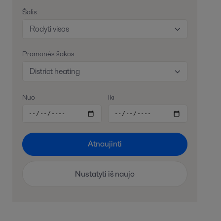
Šalis
Rodyti visas
Pramonės šakos
District heating
Nuo
Iki
Atnaujinti
Nustatyti iš naujo