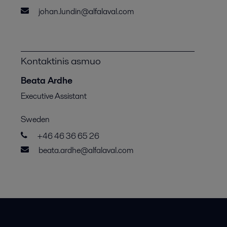
johan.lundin@alfalaval.com
Kontaktinis asmuo
Beata Ardhe
Executive Assistant
Sweden
+46 46 36 65 26
beata.ardhe@alfalaval.com