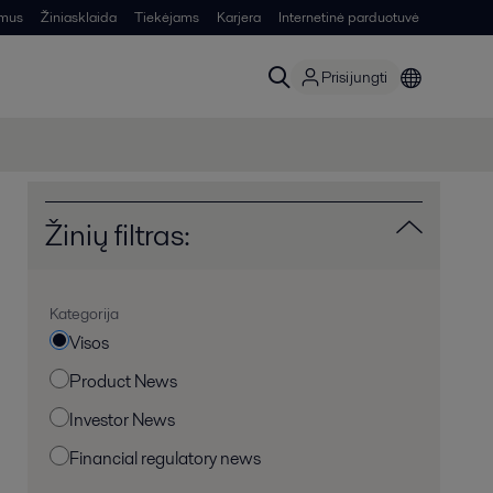
 mus
Žiniasklaida
Tiekėjams
Karjera
Internetinė parduotuvė
Prisijungti
Žinių filtras:
Kategorija
Visos
Product News
Investor News
Financial regulatory news