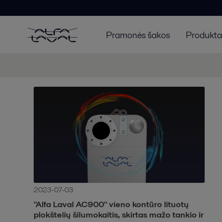
Pramonės šakos
Produktai
2023-07-03
"Alfa Laval AC900" vieno kontūro lituotų
plokštelių šilumokaitis, skirtas mažo tankio ir