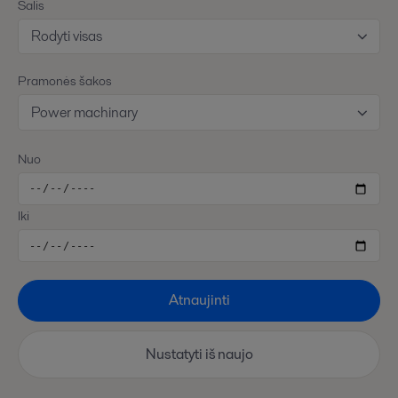
Šalis
Rodyti visas
Pramonės šakos
Power machinary
Nuo
Iki
Atnaujinti
Nustatyti iš naujo