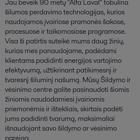
Jau beveik 90 metų "Alfa Laval" tobulina
šilumos perdavimo technologijas, kurios
naudojamos įvairiose pramonės šakose,
procesuose ir taikomosiose programose.
Visa ši patirtis suteikė mums daug žinių,
kurias mes panaudojame, padėdami
klientams padidinti energijos vartojimo
efektyvumą, užtikrinant patikimesnį ir
tvaresnį šiluminį našumą. Mūsų Šildymo ir
vėsinimo centre galite pasinaudoti šiomis
žiniomis naudodamiesi įvairiomis
priemonėmis ir ištekliais, skirtais padėti
jums padidinti tvarumą, maksimaliai
išnaudojant savo šildymo ar vėsinimo
pareigą.