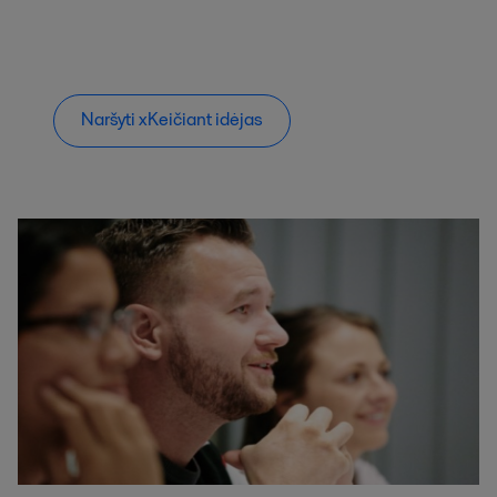
Naršyti xKeičiant idėjas