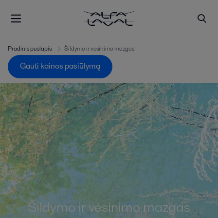
Pradinis puslapis
Šildymo ir vėsinimo mazgas
Gauti kainos pasiūlymą
Šildymo ir vėsinimo mazgas