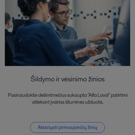
Šildymo ir vėsinimo žinios
Pasinaudokite dešimtmečius sukaupta "Alfa Laval" patirtimi
atliekant įvairias šilumines užduotis.
Atsisiųsti pirmaujančių žinių