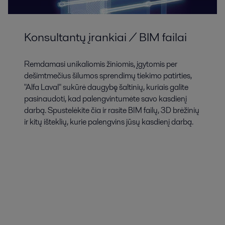
Konsultantų įrankiai / BIM failai
Remdamasi unikaliomis žiniomis, įgytomis per
dešimtmečius šilumos sprendimų tiekimo patirties,
"Alfa Laval" sukūrė daugybę šaltinių, kuriais galite
pasinaudoti, kad palengvintumėte savo kasdienį
darbą. Spustelėkite čia ir rasite BIM failų, 3D brėžinių
ir kitų išteklių, kurie palengvins jūsų kasdienį darbą.