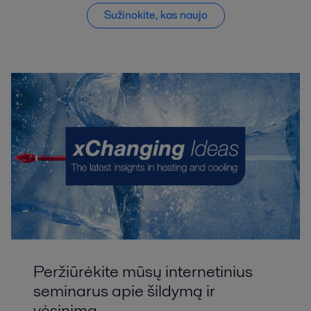
Sužinokite, kas naujo
Peržiūrėkite mūsų internetinius
seminarus apie šildymą ir
vėsinimą