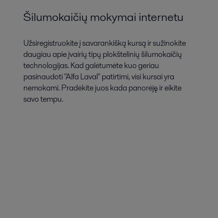
Šilumokaičių mokymai internetu
Užsiregistruokite į savarankišką kursą ir sužinokite
daugiau apie įvairių tipų plokštelinių šilumokaičių
technologijas. Kad galėtumėte kuo geriau
pasinaudoti "Alfa Laval" patirtimi, visi kursai yra
nemokami. Pradėkite juos kada panorėję ir eikite
savo tempu.