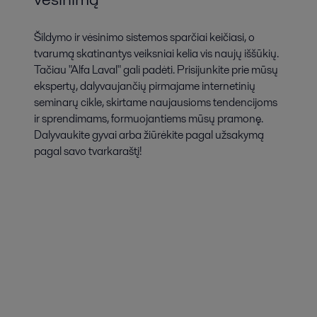
Šildymo ir vėsinimo sistemos sparčiai keičiasi, o
tvarumą skatinantys veiksniai kelia vis naujų iššūkių.
Tačiau "Alfa Laval" gali padėti. Prisijunkite prie mūsų
ekspertų, dalyvaujančių pirmajame internetinių
seminarų cikle, skirtame naujausioms tendencijoms
ir sprendimams, formuojantiems mūsų pramonę.
Dalyvaukite gyvai arba žiūrėkite pagal užsakymą
pagal savo tvarkaraštį!