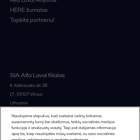
HERE žurnalas
Tapkite partneriu!
Bendrosios pardavimo sąlygos
SIA Alfa Laval filialas
K. Kalinausko str. 2B
LT- 03107
Vilnius
Lithuania
+370 669 33 245
Naudojame slapukus, kad svetainė veiktų tinkamai,
suasmenintų turinį bei skelbimus, teiktų socialinės medijos
funkcijas ir analizuotų srautą. Taip pat dalijamės informacija
All offices and partners
apie tai, kaip naudojatės mūsų svetaine, su savo socialinės
medijos, reklamavimo ir analizės partneriais.