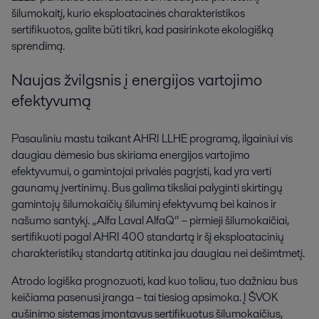
šilumokaitį, kurio eksploatacinės charakteristikos
sertifikuotos, galite būti tikri, kad pasirinkote ekologišką
sprendimą.
Naujas žvilgsnis į energijos vartojimo
efektyvumą
Pasauliniu mastu taikant AHRI LLHE programą, ilgainiui vis
daugiau dėmesio bus skiriama energijos vartojimo
efektyvumui, o gamintojai privalės pagrįsti, kad yra verti
gaunamų įvertinimų. Bus galima tiksliai palyginti skirtingų
gamintojų šilumokaičių šiluminį efektyvumą bei kainos ir
našumo santykį. „Alfa Laval AlfaQ“ – pirmieji šilumokaičiai,
sertifikuoti pagal AHRI 400 standartą ir šį eksploatacinių
charakteristikų standartą atitinka jau daugiau nei dešimtmetį.
Atrodo logiška prognozuoti, kad kuo toliau, tuo dažniau bus
keičiama pasenusi įranga – tai tiesiog apsimoka. Į ŠVOK
aušinimo sistemas įmontavus sertifikuotus šilumokaičius,