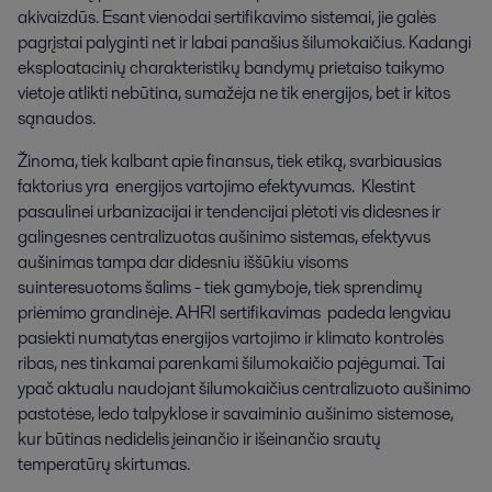
akivaizdūs. Esant vienodai sertifikavimo sistemai, jie galės
pagrįstai palyginti net ir labai panašius šilumokaičius. Kadangi
eksploatacinių charakteristikų bandymų prietaiso taikymo
vietoje atlikti nebūtina, sumažėja ne tik energijos, bet ir kitos
sąnaudos.
Žinoma, tiek kalbant apie finansus, tiek etiką, svarbiausias
faktorius yra energijos vartojimo efektyvumas. Klestint
pasaulinei urbanizacijai ir tendencijai plėtoti vis didesnes ir
galingesnes centralizuotas aušinimo sistemas, efektyvus
aušinimas tampa dar didesniu iššūkiu visoms
suinteresuotoms šalims - tiek gamyboje, tiek sprendimų
priėmimo grandinėje. AHRI sertifikavimas padeda lengviau
pasiekti numatytas energijos vartojimo ir klimato kontrolės
ribas, nes tinkamai parenkami šilumokaičio pajėgumai. Tai
ypač aktualu naudojant šilumokaičius centralizuoto aušinimo
pastotėse, ledo talpyklose ir savaiminio aušinimo sistemose,
kur būtinas nedidelis įeinančio ir išeinančio srautų
temperatūrų skirtumas.