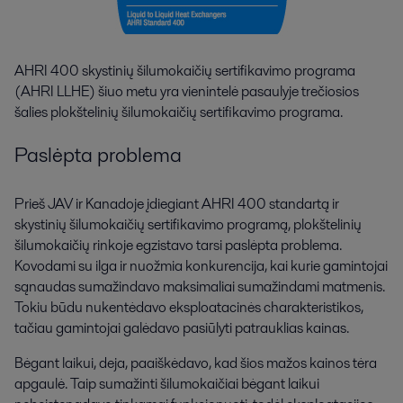
AHRI 400 skystinių šilumokaičių sertifikavimo programa
(AHRI LLHE) šiuo metu yra vienintelė pasaulyje trečiosios
šalies plokštelinių šilumokaičių sertifikavimo programa.
Paslėpta problema
Prieš JAV ir Kanadoje įdiegiant AHRI 400 standartą ir
skystinių šilumokaičių sertifikavimo programą, plokštelinių
šilumokaičių rinkoje egzistavo tarsi paslėpta problema.
Kovodami su ilga ir nuožmia konkurencija, kai kurie gamintojai
sąnaudas sumažindavo maksimaliai sumažindami matmenis.
Tokiu būdu nukentėdavo eksploatacinės charakteristikos,
tačiau gamintojai galėdavo pasiūlyti patrauklias kainas.
Bėgant laikui, deja, paaiškėdavo, kad šios mažos kainos tėra
apgaulė. Taip sumažinti šilumokaičiai bėgant laikui