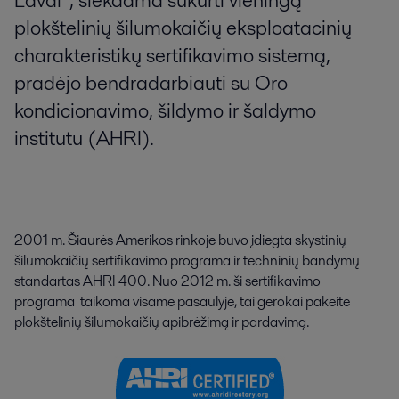
Laval“, siekdama sukurti vieningą
plokštelinių šilumokaičių eksploatacinių
charakteristikų sertifikavimo sistemą,
pradėjo bendradarbiauti su Oro
kondicionavimo, šildymo ir šaldymo
institutu (AHRI).
2001 m. Šiaurės Amerikos rinkoje buvo įdiegta skystinių
šilumokaičių sertifikavimo programa ir techninių bandymų
standartas AHRI 400. Nuo 2012 m. ši sertifikavimo
programa taikoma visame pasaulyje, tai gerokai pakeitė
plokštelinių šilumokaičių apibrėžimą ir pardavimą.