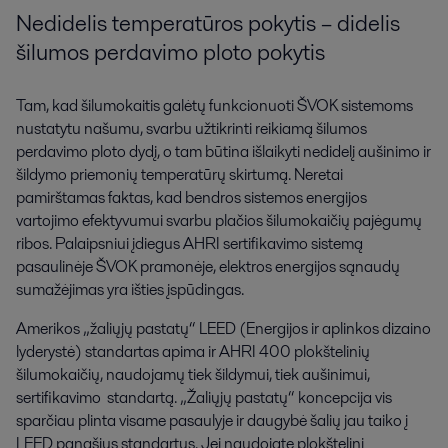
Nedidelis temperatūros pokytis – didelis
šilumos perdavimo ploto pokytis
Tam, kad šilumokaitis galėtų funkcionuoti ŠVOK sistemoms
nustatytu našumu, svarbu užtikrinti reikiamą šilumos
perdavimo ploto dydį, o tam būtina išlaikyti nedidelį aušinimo ir
šildymo priemonių temperatūrų skirtumą. Neretai
pamirštamas faktas, kad bendros sistemos energijos
vartojimo efektyvumui svarbu plačios šilumokaičių pajėgumų
ribos. Palaipsniui įdiegus AHRI sertifikavimo sistemą
pasaulinėje ŠVOK pramonėje, elektros energijos sąnaudų
sumažėjimas yra išties įspūdingas.
Amerikos „žaliųjų pastatų“ LEED (Energijos ir aplinkos dizaino
lyderystė) standartas apima ir AHRI 400 plokštelinių
šilumokaičių, naudojamų tiek šildymui, tiek aušinimui,
sertifikavimo standartą. „Žaliųjų pastatų“ koncepcija vis
sparčiau plinta visame pasaulyje ir daugybė šalių jau taiko į
LEED panašius standartus. Jei naudojate plokštelinį