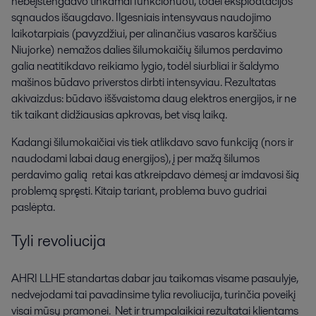
nebeįstengdavo tinkamai funkcionuoti, todėl eksploatacijos
sąnaudos išaugdavo. Ilgesniais intensyvaus naudojimo
laikotarpiais (pavyzdžiui, per alinančius vasaros karščius
Niujorke) nemažos dalies šilumokaičių šilumos perdavimo
galia neatitikdavo reikiamo lygio, todėl siurbliai ir šaldymo
mašinos būdavo priverstos dirbti intensyviau. Rezultatas
akivaizdus: būdavo iššvaistoma daug elektros energijos, ir ne
tik taikant didžiausias apkrovas, bet visą laiką.
Kadangi šilumokaičiai vis tiek atlikdavo savo funkciją (nors ir
naudodami labai daug energijos), į per mažą šilumos
perdavimo galią retai kas atkreipdavo dėmesį ar imdavosi šią
problemą spręsti. Kitaip tariant, problema buvo gudriai
paslėpta.
Tyli revoliucija
AHRI LLHE standartas dabar jau taikomas visame pasaulyje,
nedvejodami tai pavadinsime tylia revoliucija, turinčia poveikį
visai mūsų pramonei. Net ir trumpalaikiai rezultatai klientams