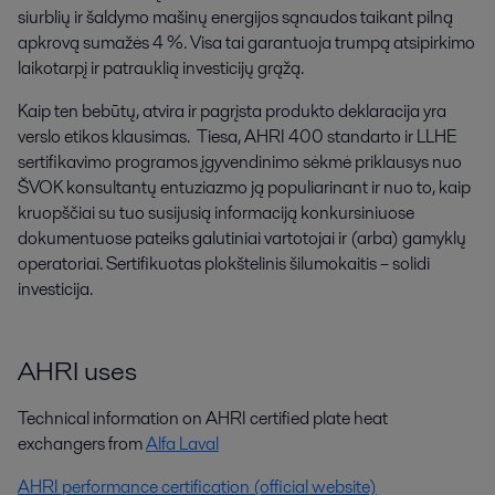
siurblių ir šaldymo mašinų energijos sąnaudos taikant pilną
apkrovą sumažės 4 %. Visa tai garantuoja trumpą atsipirkimo
laikotarpį ir patrauklią investicijų grąžą.
Kaip ten bebūtų, atvira ir pagrįsta produkto deklaracija yra
verslo etikos klausimas. Tiesa, AHRI 400 standarto ir LLHE
sertifikavimo programos įgyvendinimo sėkmė priklausys nuo
ŠVOK konsultantų entuziazmo ją populiarinant ir nuo to, kaip
kruopščiai su tuo susijusią informaciją konkursiniuose
dokumentuose pateiks galutiniai vartotojai ir (arba) gamyklų
operatoriai. Sertifikuotas plokštelinis šilumokaitis – solidi
investicija.
AHRI uses
Technical information on AHRI certified plate heat
exchangers from
Alfa Laval
AHRI performance certification (official website)