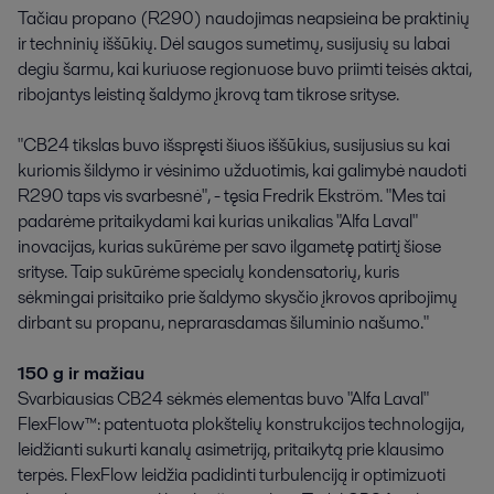
Tačiau propano (R290) naudojimas neapsieina be praktinių
ir techninių iššūkių. Dėl saugos sumetimų, susijusių su labai
degiu šarmu, kai kuriuose regionuose buvo priimti teisės aktai,
ribojantys leistiną šaldymo įkrovą tam tikrose srityse.
"CB24 tikslas buvo išspręsti šiuos iššūkius, susijusius su kai
kuriomis šildymo ir vėsinimo užduotimis, kai galimybė naudoti
R290 taps vis svarbesnė", - tęsia Fredrik Ekström. "Mes tai
padarėme pritaikydami kai kurias unikalias "Alfa Laval"
inovacijas, kurias sukūrėme per savo ilgametę patirtį šiose
srityse. Taip sukūrėme specialų kondensatorių, kuris
sėkmingai prisitaiko prie šaldymo skysčio įkrovos apribojimų
dirbant su propanu, neprarasdamas šiluminio našumo."
150 g ir mažiau
Svarbiausias CB24 sėkmės elementas buvo "Alfa Laval"
FlexFlow™: patentuota plokštelių konstrukcijos technologija,
leidžianti sukurti kanalų asimetriją, pritaikytą prie klausimo
terpės. FlexFlow leidžia padidinti turbulenciją ir optimizuoti