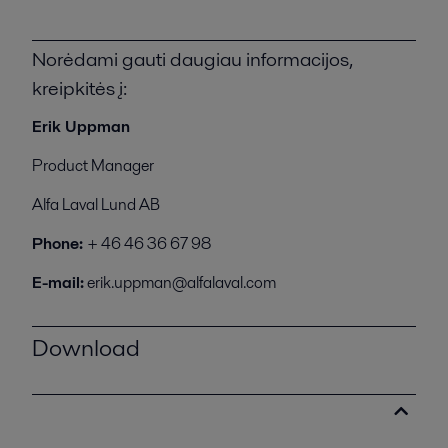
Norėdami gauti daugiau informacijos,
kreipkitės į:
Erik Uppman
Product Manager
Alfa Laval Lund AB
Phone:
+ 46 46 36 67 98
E-mail:
erik.uppman@alfalaval.com
Download