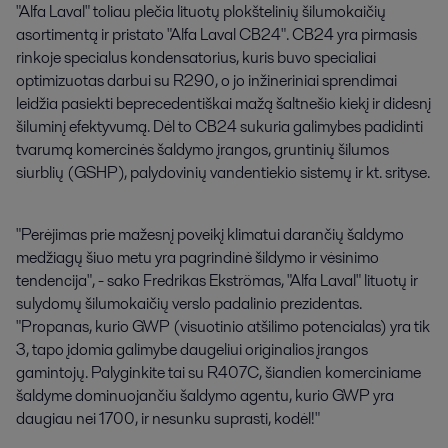
"Alfa Laval" toliau plečia lituotų plokštelinių šilumokaičių 
asortimentą ir pristato "Alfa Laval CB24". CB24 yra pirmasis 
rinkoje specialus kondensatorius, kuris buvo specialiai 
optimizuotas darbui su R290, o jo inžineriniai sprendimai 
leidžia pasiekti beprecedentiškai mažą šaltnešio kiekį ir didesnį 
šiluminį efektyvumą. Dėl to CB24 sukuria galimybes padidinti 
tvarumą komercinės šaldymo įrangos, gruntinių šilumos 
siurblių (GSHP), palydovinių vandentiekio sistemų ir kt. srityse.
"Perėjimas prie mažesnį poveikį klimatui darančių šaldymo
medžiagų šiuo metu yra pagrindinė šildymo ir vėsinimo
tendencija", - sako Fredrikas Ekströmas, "Alfa Laval" lituotų ir
sulydomų šilumokaičių verslo padalinio prezidentas.
"Propanas, kurio GWP (visuotinio atšilimo potencialas) yra tik
3, tapo įdomia galimybe daugeliui originalios įrangos
gamintojų. Palyginkite tai su R407C, šiandien komerciniame
šaldyme dominuojančiu šaldymo agentu, kurio GWP yra
daugiau nei 1700, ir nesunku suprasti, kodėl!"