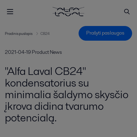
Prašyti paslaugos
Pradinis puslapis
CB24
2021-04-19
Product News
"Alfa Laval CB24"
kondensatorius su
minimalia šaldymo skysčio
įkrova didina tvarumo
potencialą.