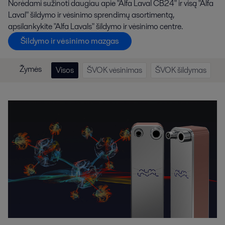
Norėdami sužinoti daugiau apie "Alfa Laval CB24" ir visą "Alfa
Laval" šildymo ir vėsinimo sprendimų asortimentą,
apsilankykite "Alfa Lavals" šildymo ir vėsinimo centre.
Šildymo ir vėsinimo mazgas
Žymės
Visos
ŠVOK vėsinimas
ŠVOK šildymas