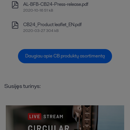
AL-BFB-CB24-Press-release.pdf
2020-10-16 51 kB
CB24_Product leaflet_EN.pdf
2020-03-27 304 kB
Daugiau apie CB produktų asortimentą
Susijęs turinys: