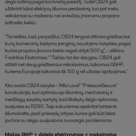
slėgio kritimą pagal konkrečią paskirtį. Todėl CB24 gali
užtikrinti labai efektyvų šilumos perdavimą, tuo pat metu
veikdamas su mažesniu nei anksčiau įmanomu propano
šaltnešio kiekiu.
"Tai reiškia, kad, pavyzdžiui, CB24 lengvai atitinka griežtas kai
kurių komercinių šaldymo įrenginių naudojimo taisykles, pagal
kurias propano įkrovos kiekis negali viršyti 500 g", - aiškina
Fredrikas Ekströmas." "Tačiau tai dar daugiau. CB24 gali
atitikti net daug griežtesnius reikalavimus, taikomus GSHP,
kuriems Europoje taikomas tik 150 g ref užtaiso apribojimas."
Kita svarbi CB24 savybė - "Alfa Laval" "PressureSecure"
konstrukcija, kuri optimizuoja šiluminių, mechaninių ir
medžiagų savybių santykį, kad išlaikytų slėgio apkrovas,
susijusias su R290. Taip sukuriamas apskritai tvirtesnis
šilumokaitis, ypač prievadų srityse, kurios gali būti labai
jautrios su slėgiu susijusioms nuovargio problemoms.
Mažas GWP + didelis efektyvumas = maksimalus