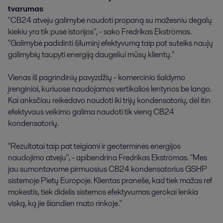
tvarumas
"CB24 atveju galimybė naudoti propaną su mažesniu degalų
kiekiu yra tik pusė istorijos", - sako Fredrikas Ekströmas.
"Galimybė padidinti šiluminį efektyvumą taip pat suteiks naujų
galimybių taupyti energiją daugeliui mūsų klientų."
Vienas iš pagrindinių pavyzdžių - komercinio šaldymo
įrenginiai, kuriuose naudojamos vertikalios lentynos be lango.
Kai anksčiau reikėdavo naudoti iki trijų kondensatorių, dėl itin
efektyvaus veikimo galima naudoti tik vieną CB24
kondensatorių.
"Rezultatai taip pat teigiami ir geoterminės energijos
naudojimo atveju", - apibendrina Fredrikas Ekströmas. "Mes
jau sumontavome pirmuosius CB24 kondensatorius GSHP
sistemoje Pietų Europoje. Klientas pranešė, kad tiek mažas ref
mokestis, tiek didelis sistemos efektyvumas gerokai lenkia
viską, ką jie šiandien mato rinkoje."