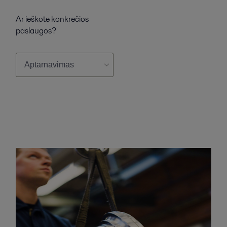
Ar ieškote konkrečios
paslaugos?