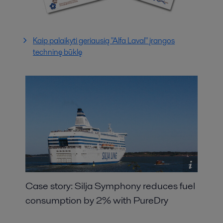
Kaip palaikyti geriausią "Alfa Laval" įrangos
techninę būklę
Case story: Silja Symphony reduces fuel
consumption by 2% with PureDry