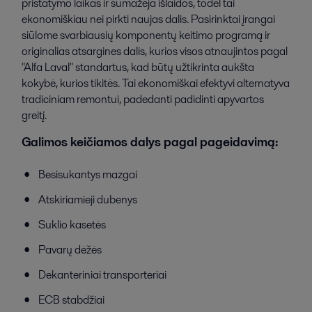
pristatymo laikas ir sumažėja išlaidos, todėl tai
ekonomiškiau nei pirkti naujas dalis. Pasirinktai įrangai
siūlome svarbiausių komponentų keitimo programą ir
originalias atsargines dalis, kurios visos atnaujintos pagal
"Alfa Laval" standartus, kad būtų užtikrinta aukšta
kokybė, kurios tikitės. Tai ekonomiškai efektyvi alternatyva
tradiciniam remontui, padedanti padidinti apyvartos
greitį.
Galimos keičiamos dalys pagal pageidavimą:
Besisukantys mazgai
Atskiriamieji dubenys
Suklio kasetės
Pavarų dėžės
Dekanteriniai transporteriai
ECB stabdžiai