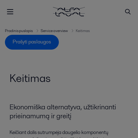
Pradinis puslapis
Service overview
Keitimas
Prašyti paslaugos
Keitimas
Ekonomiška alternatyva, užtikrinanti
prieinamumą ir greitį
Keičiant dalis sutrumpėja daugelio komponentų