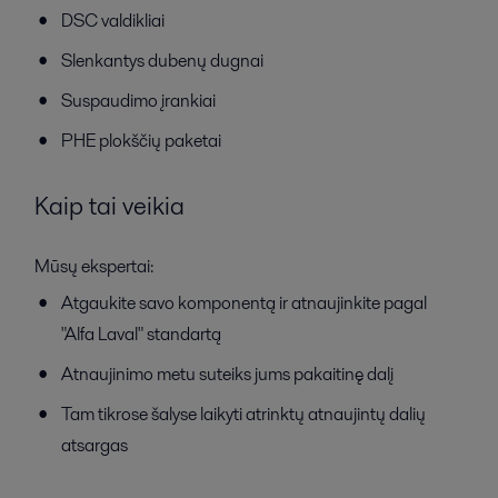
DSC valdikliai
Slenkantys dubenų dugnai
Suspaudimo įrankiai
PHE plokščių paketai
Kaip tai veikia
Mūsų ekspertai:
Atgaukite savo komponentą ir atnaujinkite pagal
"Alfa Laval" standartą
Atnaujinimo metu suteiks jums pakaitinę dalį
Tam tikrose šalyse laikyti atrinktų atnaujintų dalių
atsargas