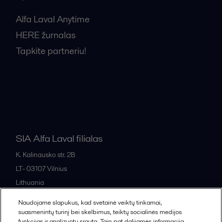
Alfa Laval Anytime
HERE žurnalas
Tapkite partneriu!
Bendrosios pardavimo sąlygos
SIA Alfa Laval filialas
K. Kalinausko str. 2B
LT- 03107
Vilnius
Lithuania
+370 669 33 245
Naudojame slapukus, kad svetainė veiktų tinkamai,
suasmenintų turinį bei skelbimus, teiktų socialinės medijos
funkcijas ir analizuotų srautą. Taip pat dalijamės informacija