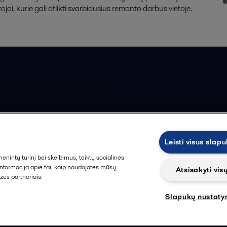
jai, kurie gali atlikti svarbiausius remonto darbus vietoje.
ios pardavimo sąlygos
Leisti visus slap
intų turinį bei skelbimus, teiktų socialinės
 informacija apie tai, kaip naudojatės mūsų
Atsisakyti vis
zės partneriais.
Slapukų nustaty
Sekti