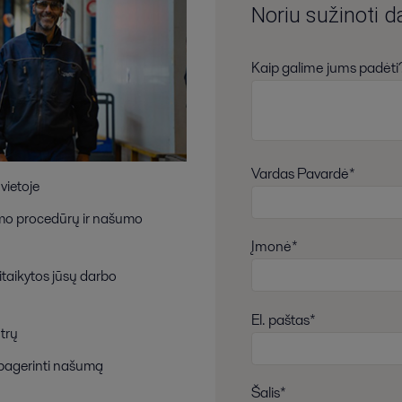
Noriu sužinoti d
Kaip galime jums padėti
Vardas Pavardė*
vietoje
gimo procedūrų ir našumo
Įmonė*
taikytos jūsų darbo
El. paštas*
trų
 pagerinti našumą
Šalis*