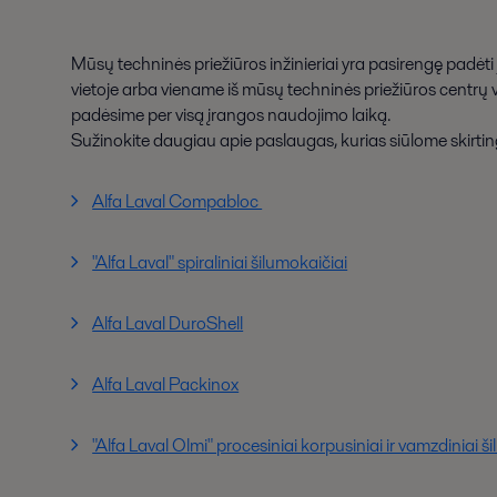
Mūsų techninės priežiūros inžinieriai yra pasirengę padėti j
vietoje arba viename iš mūsų techninės priežiūros centrų
padėsime per visą įrangos naudojimo laiką.
Sužinokite daugiau apie paslaugas, kurias siūlome skirti
Alfa Laval Compabloc
"Alfa Laval" spiraliniai šilumokaičiai
Alfa Laval DuroShell
Alfa Laval Packinox
"Alfa Laval Olmi" procesiniai korpusiniai ir vamzdiniai š