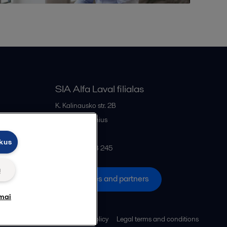
SIA Alfa Laval filialas
K. Kalinausko str. 2B
LT- 03107
Vilnius
Lithuania
ukus
+370 669 33 245
ų
All offices and partners
mai
Cookies policy
Legal terms and conditions