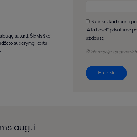
Sutinku, kad mano pateikta informacija būtų saugoma ir tvarkoma pagal
"Alfa Laval" privatumo po
laugų sutartį. Šie visiškai
užklausą.
iudžeto sudarymą, kartu
.
Ši informacija saugoma ir
Pateikti
ums augti