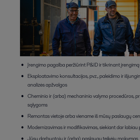
Įrengimo pagalba peržiūrint P&ID ir tikrinant įrengimą 
Eksploatavimo konsultacijos, pvz., paleidimo ir išjun
analizės apžvalgos
Cheminio ir (arba) mechaninio valymo procedūros, pri
sąlygoms
Remontas vietoje arba viename iš mūsų paslaugų cen
Modernizavimas ir modifikavimas, siekiant dar labiau
Jūsų darbuotojų ir (arba) paslaugų teikėjų mokymas