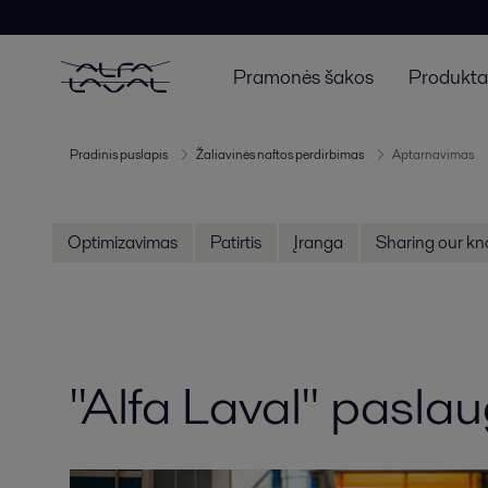
Pramonės šakos
Produktai
Pradinis puslapis
Žaliavinės naftos perdirbimas
Aptarnavimas
Optimizavimas
Patirtis
Įranga
Sharing our k
"Alfa Laval" pasl