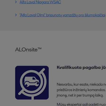
Alfa Laval Niagara WSAC
"Alfa Laval Olmi" briaunotų vamzdžių oro šilumokaičiai
ALOnsite™
Kvalifikuota pagalba j
Nesvarbu, kur esate, niekada ne
priežiūros inžinierių komandos. 
įmonę, net ir per trumpą laiką.
Mūsų ekspertai gali padėti nuo 