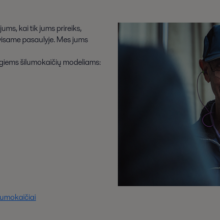
ums, kai tik jums prireiks,
 visame pasaulyje. Mes jums
ngiems šilumokaičių modeliams:
ilumokaičiai