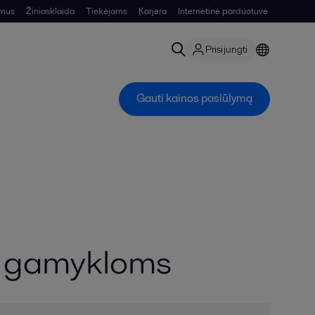
 mus
Žiniasklaida
Tiekėjams
Karjera
Internetinė parduotuvė
Prisijungti
Gauti kainos pasiūlymą
mo gamykloms