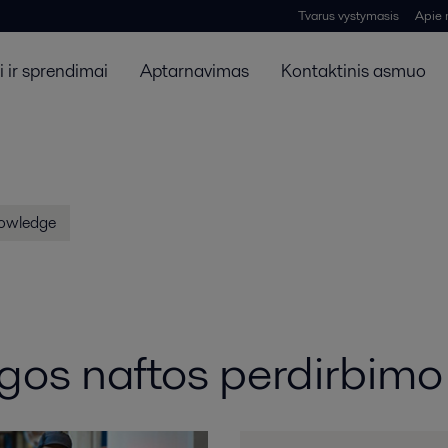
Tvarus vystymasis
Apie
 ir sprendimai
Aptarnavimas
Kontaktinis asmuo
nowledge
augos naftos perdirbi