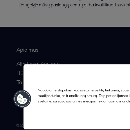
Daugelyje mūsų paslaugų centrų dirba kvalifikuoti suvirinto
Apie mus
Bendros
Alfa Laval Anytime
HERE žurnalas
Tapkite partneriu!
Naudojame slapukus, kad svetainė veiktų tinkamai, suasmen
medijos funkcijas ir analizuotų srautą. Taip pat dalijamės
svetaine, su savo socialinės medijos, reklamavimo ir anali
© 2015-2026, ALFA LAVAL