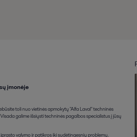
ūsų įmonėje
būsite toli nuo vietinės apmokytų "Alfa Laval" techninės
Visada galime išsiųsti techninės pagalbos specialistus į jūsų
įprasto valymo ir patikros iki sudėtingesnių problemų.