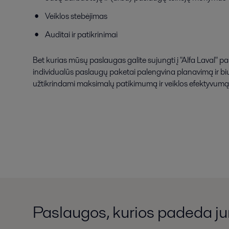
Veiklos stebėjimas
Auditai ir patikrinimai
Bet kurias mūsų paslaugas galite sujungti į "Alfa Laval" pas
individualūs paslaugų paketai palengvina planavimą ir b
užtikrindami maksimalų patikimumą ir veiklos efektyvumą
Paslaugos, kurios padeda j