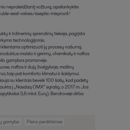
io nepraleidžiantį vožtuvą, apsilankykite
ble-seat-valves/aseptic-mixproof/
ktų ir inžinerinių sprendimų tiekėja, pagrįsta
arkymo technologijomis.
ti klientams optimizuoti jų procesų našumą.
i produktus maisto ir gėrimų, chemikalų ir naftos
nolio gamybos pramonėje.
vuose, naftos ir dujų žvalgyboje, mašinų
 taip pat komforto klimatui ir šaldymui.
auja su klientais beveik 100 šalių, kad padėtų
a įtraukta į „Nasdaq OMX“ sąrašą, o 2017 m. Jos
apytiksliai 3,6 mlrd. Eurų). Bendrovėje dirba
ų gamyba
Pieno perdirbimas