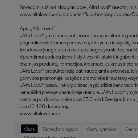
Norėdami sužinoti daugiau apie „Alfa Laval“ aseptinį mišin
www.alfalaval.com/products/fluid-handling/valves/Dou
Apie „Alfa Laval“
„Alfa Laval“ yra pirmaujanti pasaulinė specializuotų produ
pagrindinėmis šilumos perdavimo, atskyrimo ir skysčių tv
Bendrovės įranga, sistemos ir paslaugos yra skirtos padė
Sprendimai padeda jiems šildyti, vėsinti, atskirti ir gabent
chemijos produktų, farmacijos, krakmolo, cukraus ir eta
„Alfa Laval“ produktai taip pat naudojami elektrinėse, lai
gamybos pramonėje, kasybos pramonėje ir nuotekų valymui,
„Alfa Laval“ pasaulinė organizacija glaudžiai bendradarbi
jiems išlikti priekyje pasaulinėje arenoje. „Alfa Laval“ yr
metiniai pardavimai siekė apie 35,3 mlrd. Švedijos kronų (
apie 16 400 darbuotojų.
www.alfalaval.com
Visos
Biotechnologijos
Vaistų gamyba
Gėrim
Maisto produktų gamyba