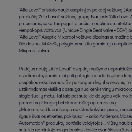
"Alfa Laval" pristato nauja aseptinį dvipakopį vožtuvą (Ase
praplečią "Alfa Laval" vožtuvų grupę. Naujasis "Alfa Laval 
procesams, sukurtas pagal ta pačia moduline architektūra,
vienpakopis vožtuvas (Unique Single Seat valve - SSV) asep
"Alfa Laval" Aseptic Mixproof vožtuvo dizainas sumažina b
išlaidas net iki 45%, palyginus su kitu gamintoju aseptini
Mixproof valve).
Pridėjus naują „Alfa Laval“ aseptinį maišymo nepraleidžian
asortimento, gamintojai gali patogiai naudotis „vieno langel
aseptikos reikalavimus. Šis pažangus dvigubų sėdynių m
užtikrindamas visišką apsaugą nuo kenksmingų mikroorg
slėgio šuolių metu. Tai taip pat suteikia daugiau veikimo l
praradimą ir lengvą bei ekonomišką aptarnavimą.
„Matėme, kad labai išaugo aukštos kokybės pieno, maisto
ilgas ir švarios etiketės, paklausa“, - sako Andersas Mose'
Automation“ produktų portfelio valdytojas. „Mūsų naujas
suteikia gamintojams geriausias klasėje esančias vožtuvų 