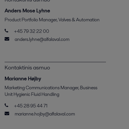
Anders Mose Lyhne
Product Portfolio Manager, Valves & Automation
+45 79 32 22 00
anders.lyhne@alfalaval.com
Kontaktinis asmuo
Marianne Højby
Marketing Communications Manager, Business
Unit Hygienic Fluid Handling
+45 28 95 44 71
marianne.hojby@alfalaval.com