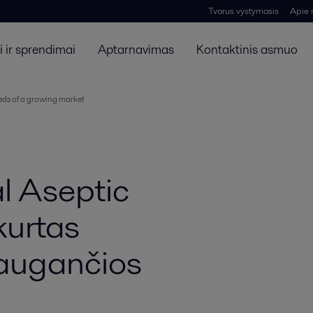
Tvarus vystymasis
Apie
 ir sprendimai
Aptarnavimas
Kontaktinis asmuo
eds of a growing market
al Aseptic
kurtas
 augančios