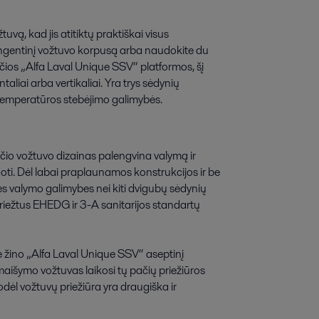
vą, kad jis atitiktų praktiškai visus
tangentinį vožtuvo korpusą arba naudokite du
čios „Alfa Laval Unique SSV“ platformos, šį
liai arba vertikaliai. Yra trys sėdynių
ro temperatūros stebėjimo galimybės.
čio vožtuvo dizainas palengvina valymą ir
ti. Dėl labai praplaunamos konstrukcijos ir be
es valymo galimybes nei kiti dvigubų sėdynių
 griežtus EHEDG ir 3-A sanitarijos standartų
urie žino „Alfa Laval Unique SSV“ aseptinį
 maišymo vožtuvas laikosi tų pačių priežiūros
ėl vožtuvų priežiūra yra draugiška ir