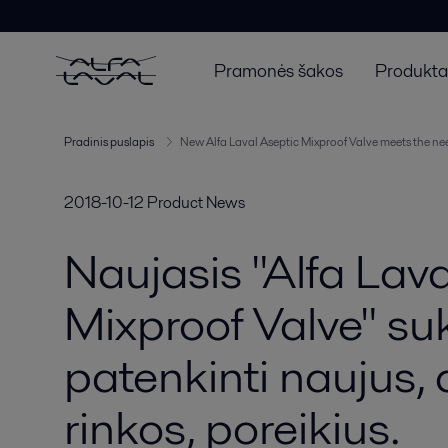
Pramonės šakos
Produktai
Pradinis puslapis
New Alfa Laval Aseptic Mixproof Valve meets the ne
2018-10-12
Product News
Naujasis "Alfa Lav
Mixproof Valve" su
patenkinti naujus,
rinkos, poreikius.