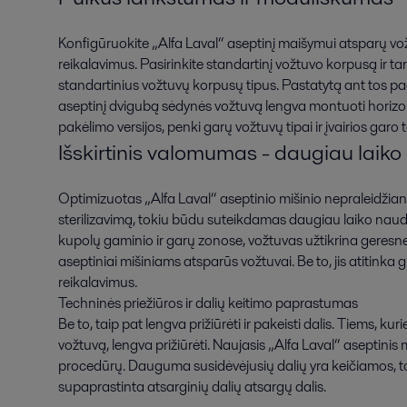
Konfigūruokite „Alfa Laval“ aseptinį maišymui atsparų vožtu
reikalavimus. Pasirinkite standartinį vožtuvo korpusą ir 
standartinius vožtuvų korpusų tipus. Pastatytą ant tos pa
aseptinį dvigubą sėdynės vožtuvą lengva montuoti horizonta
pakėlimo versijos, penki garų vožtuvų tipai ir įvairios ga
Išskirtinis valomumas - daugiau laiko
Optimizuotas „Alfa Laval“ aseptinio mišinio nepraleidžian
sterilizavimą, tokiu būdu suteikdamas daugiau laiko naudo
kupolų gaminio ir garų zonose, vožtuvas užtikrina geresn
aseptiniai mišiniams atsparūs vožtuvai. Be to, jis atitinka
reikalavimus.
Techninės priežiūros ir dalių keitimo paprastumas
Be to, taip pat lengva prižiūrėti ir pakeisti dalis. Tiems, k
vožtuvą, lengva prižiūrėti. Naujasis „Alfa Laval“ aseptinis
procedūrų. Dauguma susidėvėjusių dalių yra keičiamos, tod
supaprastinta atsarginių dalių atsargų dalis.