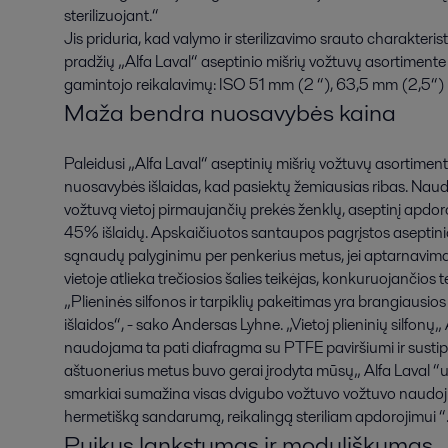
sterilizuojant.“
Jis priduria, kad valymo ir sterilizavimo srauto charakter
pradžių „Alfa Laval“ aseptinio mišrių vožtuvų asortimente
gamintojo reikalavimų: ISO 51 mm (2 “), 63,5 mm (2,5“) i
Maža bendra nuosavybės kaina
Paleidusi „Alfa Laval“ aseptinių mišrių vožtuvų asortiment
nuosavybės išlaidas, kad pasiektų žemiausias ribas. Naud
vožtuvą vietoj pirmaujančių prekės ženklų, aseptinį apdor
45% išlaidų. Apskaičiuotos santaupos pagrįstos aseptinio 
sąnaudų palyginimu per penkerius metus, jei aptarnavimas 
vietoje atlieka trečiosios šalies teikėjas, konkuruojančios
„Plieninės silfonos ir tarpiklių pakeitimas yra brangiausio
išlaidos“, - sako Andersas Lyhne. „Vietoj plieninių silfon
naudojama ta pati diafragma su PTFE paviršiumi ir susti
aštuonerius metus buvo gerai įrodyta mūsų„ Alfa Laval “
smarkiai sumažina visas dvigubo vožtuvo vožtuvo naudojimo
hermetišką sandarumą, reikalingą steriliam apdorojimui “
Puikus lankstumas ir moduliškumas