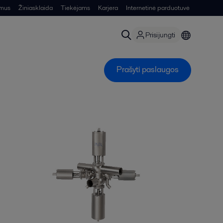
 mus
Žiniasklaida
Tiekėjams
Karjera
Internetinė parduotuvė
Prisijungti
Prašyti paslaugos