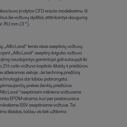
istikos buvo įrodytos CFD srauto modeliavimu. Iš
 bus šie vožtuvų dydžiai, atitinkantys daugumą
r 76,1 mm (3 “).
ą, „Alfa Laval“ lemia visas aseptinių vožtuvų
ojant „Alfa Laval“ aseptinį dvigubo vožtuvo
ojimą naudojantys gamintojai gali sutaupyti iki
2½ colio vožtuvo kapitalo išlaidų ir priežiūros
atliekamas vietoje. Jei techninę priežiūrą
 technologijos dar labiau pabrangsta.
s pirmaujančių prekės ženklų priežiūros
ų„ Alfa Laval “aseptiniam mišriems vožtuvams
printa EPDM atrama, kuri per pastaruosius
unikaliame SSV aseptiniame vožtuve. Tai
 išlaidas, tačiau vis tiek užtikrina
.