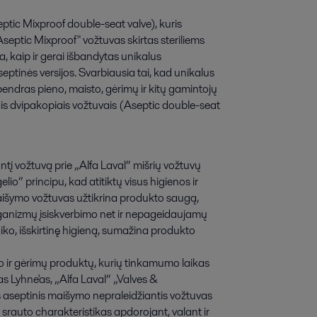
ptic Mixproof double-seat valve), kuris 
Aseptic Mixproof" vožtuvas skirtas steriliems 
 kaip ir gerai išbandytas unikalus 
tinės versijos. Svarbiausia tai, kad unikalus 
endras pieno, maisto, gėrimų ir kitų gamintojų 
ais dvipakopiais vožtuvais (Aseptic double-seat 
tį vožtuvą prie „Alfa Laval“ mišrių vožtuvų
io“ principu, kad atitiktų visus higienos ir
aišymo vožtuvas užtikrina produkto saugą,
anizmų įsiskverbimo net ir nepageidaujamų
aiko, išskirtinę higieną, sumažina produkto
 ir gėrimų produktų, kurių tinkamumo laikas
as Lyhne'as, „Alfa Laval“ „Valves &
 aseptinis maišymo nepraleidžiantis vožtuvas
srauto charakteristikas apdorojant, valant ir