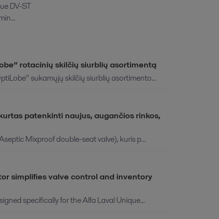
ique DV-ST
in...
be“ rotacinių skilčių siurblių asortimentą
ptiLobe“ sukamųjų skilčių siurblių asortimento...
kurtas patenkinti naujus, augančios rinkos,
Aseptic Mixproof double-seat valve), kuris p...
r simplifies valve control and inventory
igned specifically for the Alfa Laval Unique...