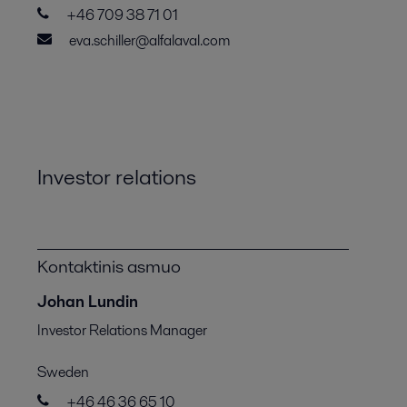
+46 709 38 71 01
eva.schiller@alfalaval.com
Investor relations
Kontaktinis asmuo
Johan Lundin
Investor Relations Manager
Sweden
+46 46 36 65 10