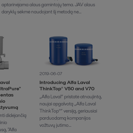
aptarinėjama alaus gamintojų tema. JAV alaus
daryklų sėkmė naudojant šį metodą ne...
2019-06-07
Laval
Introducing Alfa Laval
ltraPure"
ThinkTop® V50 and V70
mentas
„Alfa Laval“ pristatė atnaujintą,
nio
naujai apgalvotą „Alfa Laval
ktyvumą
ThinkTop®“ versiją, geriausiai
ti didėjančią
parduodamą kompanijos
inio
vožtuvų jutimo...
są, "Alfa