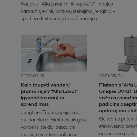
Naujasis „Alfa Laval ThinkTop V20“ - naujos
kartos higieninių vožtuvų stebėjimo įrenginiai -
spartina skaitmeninę transformaciją p...
2022-09-15
2021-05-04
Kaip taupyti vandenį
Platesnis "Alfa 
pramonėje? "Alfa Laval"
Unique DV-ST U
įgyvendina naujus
vožtuvų asorti
sprendimus
padidins asepti
apdorojimo efe
Jungtinės Tautos įspėja, kad
Siekdama patenkin
ateinančiais dešimtmečiais gėlo
efektyvesnio asept
vandens ištekliai pasaulyje
apdorojimo paklau
mažės, o vandens paklausa