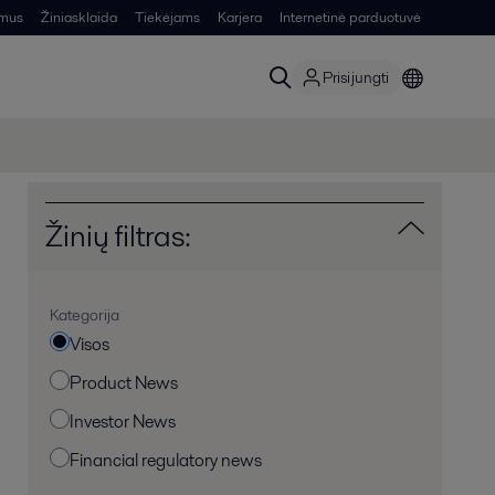
 mus
Žiniasklaida
Tiekėjams
Karjera
Internetinė parduotuvė
Prisijungti
Žinių filtras:
Kategorija
Visos
Product News
Investor News
Financial regulatory news