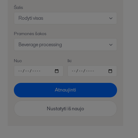
Šalis
Rodyti visas
Pramonės šakos
Beverage processing
Nuo
Iki
Atnaujinti
Nustatyti iš naujo