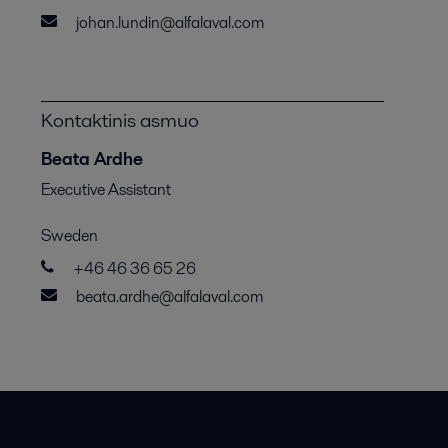
johan.lundin@alfalaval.com
Kontaktinis asmuo
Beata Ardhe
Executive Assistant
Sweden
+46 46 36 65 26
beata.ardhe@alfalaval.com