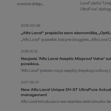
Laval" plečia "Un
smarkiai didėja...
UltraPure" diafragm
2019-03-08
„Alfa Laval“ praplečia savo ekonomišką „OptiLo
„Alfa Laval“ paskelbė, kad prie daugybės „Alfa Laval O
2018-10-12
Naujasis "Alfa Laval Aseptic Mixproof Valve" su
poreikius.
"Alfa Laval" pristato nauja aseptinį dvipakopį vožtuvą (
2017-05-01
New Alfa Laval Unique DV-ST UltraPure Actuato
management
Alfa Laval introduces a new stainless steel actuator des