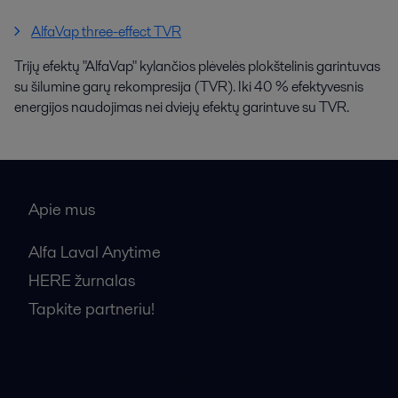
AlfaVap three-effect TVR
Trijų efektų "AlfaVap" kylančios plėvelės plokštelinis garintuvas
su šilumine garų rekompresija (TVR). Iki 40 % efektyvesnis
energijos naudojimas nei dviejų efektų garintuve su TVR.
Apie mus
Alfa Laval Anytime
HERE žurnalas
Tapkite partneriu!
Bendrosios pardavimo sąlygos