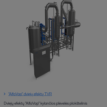
"AlfaVap" dviejų efektų TVR
Dviejų efektų "AlfaVap" kylančios plėvelės plokštelinis