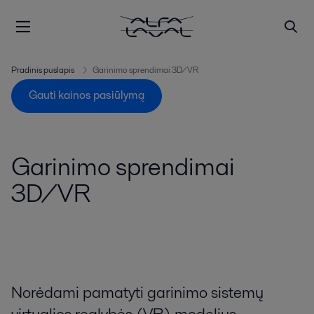
Pradinis puslapis
Garinimo sprendimai 3D/VR
Gauti kainos pasiūlymą
Garinimo sprendimai
3D/VR
Norėdami pamatyti garinimo sistemų