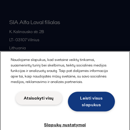
SIA Alfa Laval filialas
K. Kalinausko str. 2B
LT- 03107
Vilnius
Lithuania
+370 669 33 245
Naudojame slapukus, kad svetainė veiktų tinkamai,
suasmenintų turinį bei skelbimus, teiktų socialinės medijos
funkcijas ir analizuotų srautą. Taip pat dalijamės informacija
All offices and partners
apie tai, kaip naudojatės mūsų svetaine, su savo socialinės
medijos, reklamavimo ir analizės partneriais.
Atsisakyti visų
Leisti visus
Cookies policy
Legal terms and conditions
slapukus
Sekti
Slapukų nustatymai
© 2015-2026, ALFA LAVAL