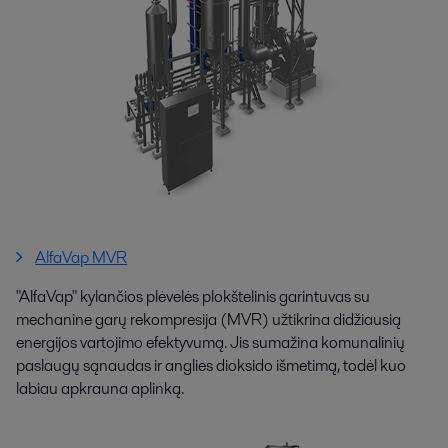
AlfaVap MVR
"AlfaVap" kylančios plėvelės plokštelinis garintuvas su
mechanine garų rekompresija (MVR) užtikrina didžiausią
energijos vartojimo efektyvumą. Jis sumažina komunalinių
paslaugų sąnaudas ir anglies dioksido išmetimą, todėl kuo
labiau apkrauna aplinką.