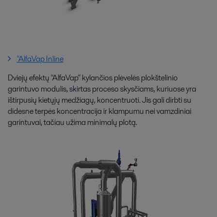
"AlfaVap Inline
Dviejų efektų "AlfaVap" kylančios plėvelės plokštelinio
garintuvo modulis, skirtas proceso skysčiams, kuriuose yra
ištirpusių kietųjų medžiagų, koncentruoti. Jis gali dirbti su
didesne terpės koncentracija ir klampumu nei vamzdiniai
garintuvai, tačiau užima minimalų plotą.