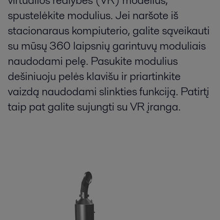
virtualios realybės (VR) modelius,
spustelėkite modulius. Jei naršote iš
stacionaraus kompiuterio, galite sąveikauti
su mūsų 360 laipsnių garintuvų moduliais
naudodami pelę. Pasukite modulius
dešiniuoju pelės klavišu ir priartinkite
vaizdą naudodami slinkties funkciją. Patirtį
taip pat galite sujungti su VR įranga.