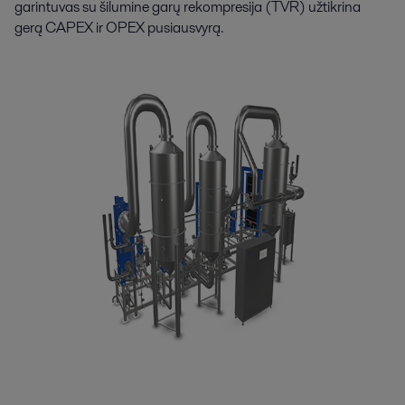
garintuvas su šilumine garų rekompresija (TVR) užtikrina
gerą CAPEX ir OPEX pusiausvyrą.