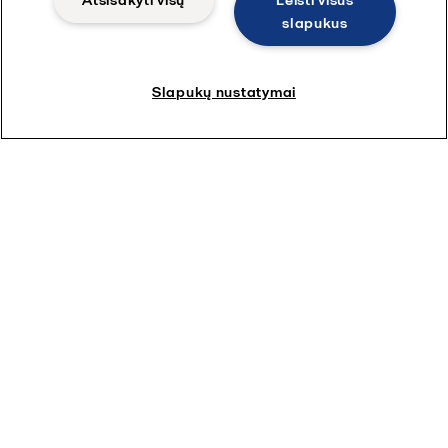
Atsisakyti visų
Leisti visus
slapukus
Slapukų nustatymai