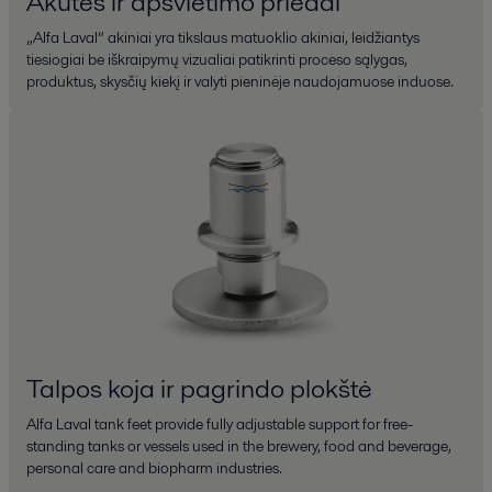
Akutės ir apšvietimo priedai
„Alfa Laval“ akiniai yra tikslaus matuoklio akiniai, leidžiantys
tiesiogiai be iškraipymų vizualiai patikrinti proceso sąlygas,
produktus, skysčių kiekį ir valyti pieninėje naudojamuose induose.
Talpos koja ir pagrindo plokštė
Alfa Laval tank feet provide fully adjustable support for free-
standing tanks or vessels used in the brewery, food and beverage,
personal care and biopharm industries.