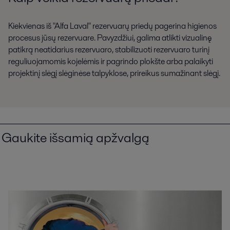
Kiekvienas iš "Alfa Laval" rezervuarų priedų pagerina higienos
procesus jūsų rezervuare. Pavyzdžiui, galima atlikti vizualinę
patikrą neatidarius rezervuaro, stabilizuoti rezervuaro turinį
reguliuojamomis kojelėmis ir pagrindo plokšte arba palaikyti
projektinį slėgį slėginėse talpyklose, prireikus sumažinant slėgį.
Gaukite išsamią apžvalgą