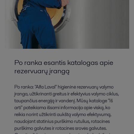
Po ranka esantis katalogas apie
rezervuarų įrangą
Po ranka: "Alfa Laval" higieninė rezervuarų valymo
įranga, užtikrinanti greitus ir efektyvius valymo ciklus,
taupančius energiją ir vandenį. Mūsų kataloge "Iš
arti" pateikiama išsami informacija apie viską, ko
reikia norint užtikrinti aukštą valymo efektyvumą,
naudojant statinius purškimo rutulius, rotacines
purškimo galvutes ir rotacines srovės galvutes.