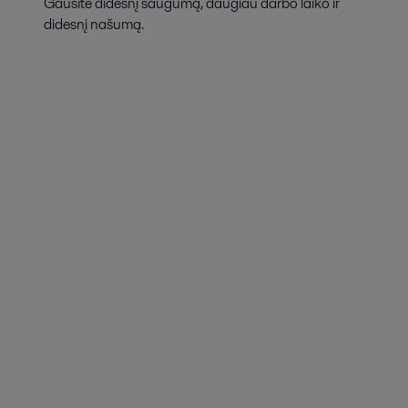
Gausite didesnį saugumą, daugiau darbo laiko ir
didesnį našumą.