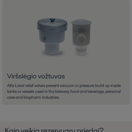
Viršslėgio vožtuvas
Alfa Laval relief valves prevent vacuum or pressure build up inside
tanks or vessels used in the brewery, food and beverage, personal
care and biopharm industries.
Kaip veikia rezervuarų priedai?