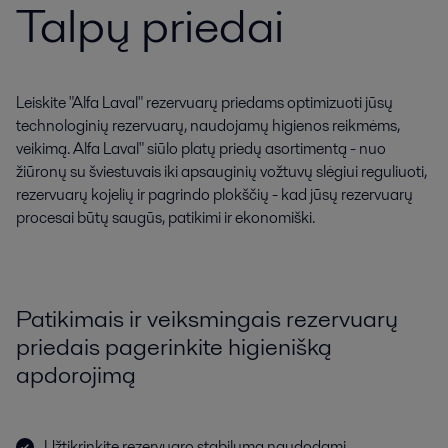
Talpų priedai
Leiskite "Alfa Laval" rezervuarų priedams optimizuoti jūsų
technologinių rezervuarų, naudojamų higienos reikmėms,
veikimą. Alfa Laval" siūlo platų priedų asortimentą - nuo
žiūronų su šviestuvais iki apsauginių vožtuvų slėgiui reguliuoti,
rezervuarų kojelių ir pagrindo plokščių - kad jūsų rezervuarų
procesai būtų saugūs, patikimi ir ekonomiški.
Patikimais ir veiksmingais rezervuarų
priedais pagerinkite higienišką
apdorojimą
Užtikrinkite rezervuaro stabilumą naudodami