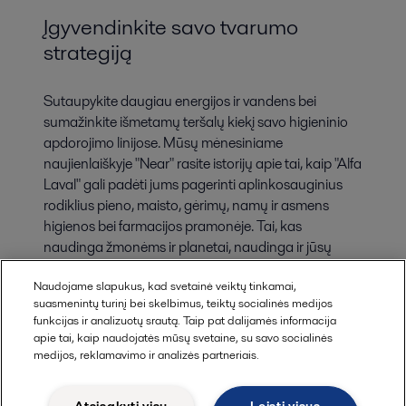
Įgyvendinkite savo tvarumo
strategiją
Sutaupykite daugiau energijos ir vandens bei
sumažinkite išmetamų teršalų kiekį savo higieninio
apdorojimo linijose. Mūsų mėnesiniame
naujienlaiškyje "Near" rasite istorijų apie tai, kaip "Alfa
Laval" gali padėti jums pagerinti aplinkosauginius
rodiklius pieno, maisto, gėrimų, namų ir asmens
higienos bei farmacijos pramonėje. Tai, kas
naudinga žmonėms ir planetai, naudinga ir jūsų
verslui.
Naudojame slapukus, kad svetainė veiktų tinkamai,
suasmenintų turinį bei skelbimus, teiktų socialinės medijos
funkcijas ir analizuotų srautą. Taip pat dalijamės informacija
apie tai, kaip naudojatės mūsų svetaine, su savo socialinės
medijos, reklamavimo ir analizės partneriais.