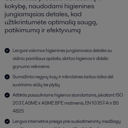
kokybę, naudodami higienines
jungiamąsias detales, kad
užtikrintumėte optimalią saugą,
patikimumą ir efektyvumą
Lengvai valomos higieninės jungiamosios detalės su
vidinio paviršiaus apdaila, skirtos higienos ir didelio
grynumo reikmėms
Sumažinta negyvų kojų ir mikrobinės taršos rizika dėl
suvirinimo siūlių be plyšių
Atitiktis pasauliniams higienos standartams, įskaitant ISO
2037, ASME ir ASME BPE matmenis, EN 10357-A ir BS
4825
Lengva internetinė prieiga prie suskaitmenintų medžiagų