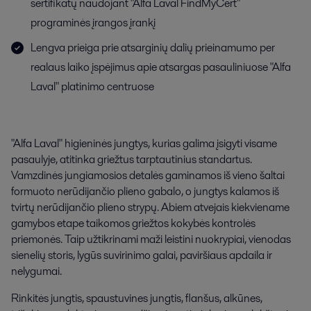
sertifikatų naudojant "Alfa Laval FindMyCert"
programinės įrangos įrankį
Lengva prieiga prie atsarginių dalių prieinamumo per
realaus laiko įspėjimus apie atsargas pasauliniuose "Alfa
Laval" platinimo centruose
"Alfa Laval" higieninės jungtys, kurias galima įsigyti visame
pasaulyje, atitinka griežtus tarptautinius standartus.
Vamzdinės jungiamosios detalės gaminamos iš vieno šaltai
formuoto nerūdijančio plieno gabalo, o jungtys kalamos iš
tvirtų nerūdijančio plieno strypų. Abiem atvejais kiekviename
gamybos etape taikomos griežtos kokybės kontrolės
priemonės. Taip užtikrinami maži leistini nuokrypiai, vienodas
sienelių storis, lygūs suvirinimo galai, paviršiaus apdaila ir
nelygumai.
Rinkitės jungtis, spaustuvines jungtis, flanšus, alkūnes,