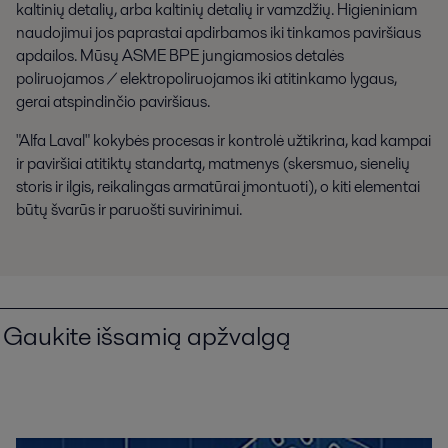
kaltinių detalių, arba kaltinių detalių ir vamzdžių. Higieniniam
naudojimui jos paprastai apdirbamos iki tinkamos paviršiaus
apdailos. Mūsų ASME BPE jungiamosios detalės
poliruojamos / elektropoliruojamos iki atitinkamo lygaus,
gerai atspindinčio paviršiaus.
"Alfa Laval" kokybės procesas ir kontrolė užtikrina, kad kampai
ir paviršiai atitiktų standartą, matmenys (skersmuo, sienelių
storis ir ilgis, reikalingas armatūrai įmontuoti), o kiti elementai
būtų švarūs ir paruošti suvirinimui.
Gaukite išsamią apžvalgą