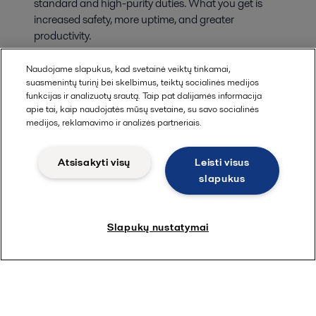
standard and high-purity duties. What you get is
increased safety, more uptime, and greater
productivity.
Naudojame slapukus, kad svetainė veiktų tinkamai,
suasmenintų turinį bei skelbimus, teiktų socialinės medijos
funkcijas ir analizuotų srautą. Taip pat dalijamės informacija
apie tai, kaip naudojatės mūsų svetaine, su savo socialinės
medijos, reklamavimo ir analizės partneriais.
Atsisakyti visų
Leisti visus
slapukus
Slapukų nustatymai