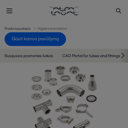
Pradinis puslapis
Higieninė armatūra
Gauti kainos pasiūlymą
Susijusios pramonės šakos
CAD Portal for tubes and fittings