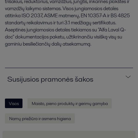
trišakius, reduktorius, vamzdžius, jungtis, inkarines plokštes ir
vamzdžių laikymo sistemas. Visos jungiamosios detalės
atitinka ISO 2037, ASME matmenų, EN 10357-A ir BS 4825
standartų reikalavimus ir turi 3.1 medžiagų sertifikatus.
Aseptinės jungiamosios detalės tiekiamos su "Alfa Laval Q-
doc" dokumentacijos paketu, užtikrinančiu visišką visų su
gaminiu besiliečiančių dalių atsekamumą.
Susijusios pramonės šakos
Visos
Maisto, pieno produktų ir gėrimų gamyba
Namų priežiūra ir asmens higiena