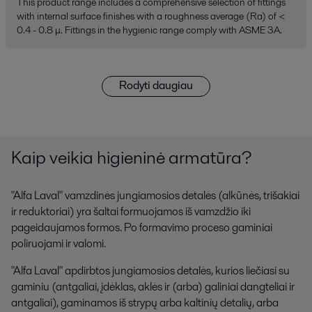
This product range includes a comprehensive selection of fittings
with internal surface finishes with a roughness average (Ra) of <
0.4 - 0.8 μ. Fittings in the hygienic range comply with ASME 3A.
Rodyti daugiau
Kaip veikia higieninė armatūra?
"Alfa Laval" vamzdinės jungiamosios detalės (alkūnės, trišakiai
ir reduktoriai) yra šaltai formuojamos iš vamzdžio iki
pageidaujamos formos. Po formavimo proceso gaminiai
poliruojami ir valomi.
"Alfa Laval" apdirbtos jungiamosios detalės, kurios liečiasi su
gaminiu (antgaliai, įdėklas, aklės ir (arba) galiniai dangteliai ir
antgaliai), gaminamos iš strypų arba kaltinių detalių, arba