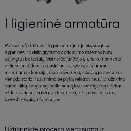
Higieninė armatūra
Patikėkite "Alfa Laval" higieninėmis jungtimis, kad jūsų
higieninės ir didelio grynumo apdorojimo sistemos būtų
sujungtos be teršalų. Visi nerūdijančiojo plieno komponentai
atitinka griežčiausius paviršiaus kokybės, atsparumo
mikrobams ir korozijai, didelio švarumo, medžiagos tvirtumo,
vienodo storio ir suvirinimo be plyšių reikalavimus. Tai užtikrina
darbo laiką, saugumą, patikimumą ir veiksmingumą atliekant
užduotis pieno, maisto, gėrimų, namų ir asmens higienos,
biotechnologijų ir farmacijos
Užtikrinkite proceso vientisumą ir