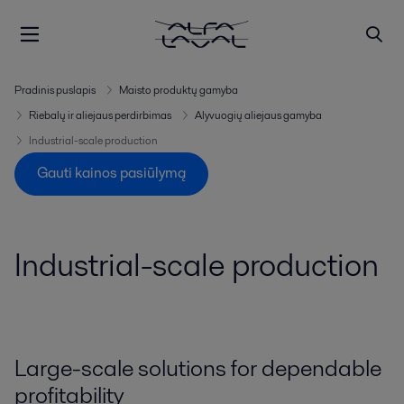
Pradinis puslapis
Maisto produktų gamyba
Riebalų ir aliejaus perdirbimas
Alyvuogių aliejaus gamyba
Industrial-scale production
Gauti kainos pasiūlymą
Industrial-scale production
Large-scale solutions for dependable
profitability