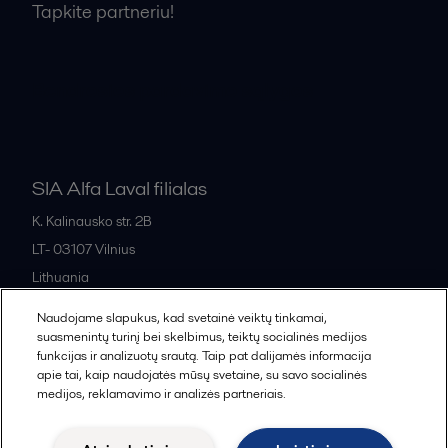
Tapkite partneriu!
Bendrosios pardavimo sąlygos
SIA Alfa Laval filialas
K. Kalinausko str. 2B
LT- 03107
Vilnius
Lithuania
+370 669 33 245
Naudojame slapukus, kad svetainė veiktų tinkamai,
suasmenintų turinį bei skelbimus, teiktų socialinės medijos
funkcijas ir analizuotų srautą. Taip pat dalijamės informacija
All offices and partners
apie tai, kaip naudojatės mūsų svetaine, su savo socialinės
medijos, reklamavimo ir analizės partneriais.