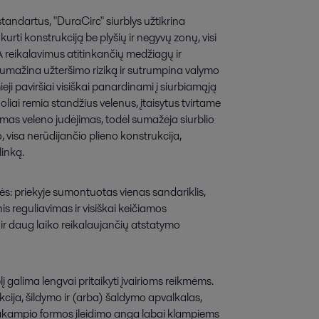
tandartus, "DuraCirc" siurblys užtikrina
rti konstrukciją be plyšių ir negyvų zonų, visi
DA reikalavimus atitinkančių medžiagų ir
i sumažina užteršimo riziką ir sutrumpina valymo
ieji paviršiai visiškai panardinami į siurbiamąją
liai remia standžius velenus, įtaisytus tvirtame
as veleno judėjimas, todėl sumažėja siurblio
o, visa nerūdijančio plieno konstrukcija,
linką.
ės: priekyje sumontuotas vienas sandariklis,
is reguliavimas ir visiškai keičiamos
r daug laiko reikalaujančių atstatymo
į galima lengvai pritaikyti įvairioms reikmėms.
cija, šildymo ir (arba) šaldymo apvalkalas,
iakampio formos įleidimo anga labai klampiems