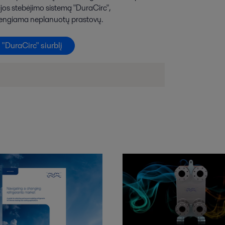
ijos stebėjimo sistemą "DuraCirc",
švengiama neplanuotų prastovų.
 "DuraCirc" siurblį