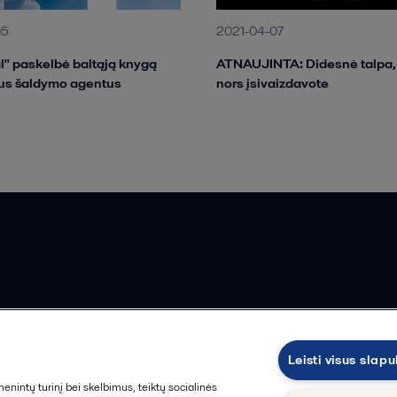
05
2021-04-07
al" paskelbė baltąją knygą
ATNAUJINTA: Didesnė talpa,
ius šaldymo agentus
nors įsivaizdavote
ios pardavimo sąlygos
Leisti visus slap
intų turinį bei skelbimus, teiktų socialinės