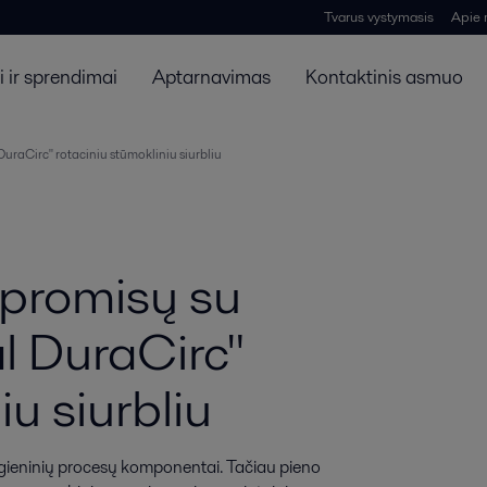
Tvarus vystymasis
Apie
 ir sprendimai
Aptarnavimas
Kontaktinis asmuo
uraCirc" rotaciniu stūmokliniu siurbliu
promisų su
al DuraCirc"
iu siurbliu
igieninių procesų komponentai. Tačiau pieno 