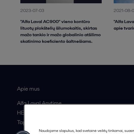
2023-07-03
2021-08-
"Alfa Laval AC900" vieno kontūro
"Alfa Lav
lituotų plokštelių šilumokaitis, skirtas
apie tvar
mažo tankio ir mažo globalinio atšilimo
skatinimo koeficiento šaltnešiams.
Apie mus
Bendros
Alfa Laval Anytime
HERE žurnalas
Tapkite partneriu!
Naudojame slapukus, kad svetainė veiktų tinkamai, suasmen