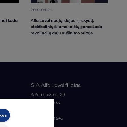
2019-04-24
 nei kada
Alfa Laval naujų, dujos –į-skystį,
plokštelinių šilumokaičių gama žada
revoliuciją dujų aušinimo srityje
SIA Alfa Laval filialas
K. Kalinausko str. 2B
LT- 03107
Vilnius
Lithuania
ukus
+370 669 33 245