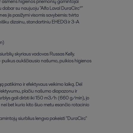
ir asmens higienos priemonių gamintojai 
u dabar su naujuoju "Alfa Laval DuraCirc®" 
es jis pasižymi visomis savybėmis: tvirta 
enišku dizainu, standartiniu EHEDG ir 3-A 
on)
 siurblių skyriaus vadovas Russas Kelly.
, - puikus aukščiausio našumo, puikios higienos
ą patikimo ir efektyvaus veikimo laiką. Dėl
iu efektyvumu, plačiu našumo diapazonu ir
rblys gali dirbti iki 150 m3/h (660 g/min), jo
s nei bet kurio kito šiuo metu esančio rotacinio
amintojų siurblius lengva pakeisti "DuraCirc"