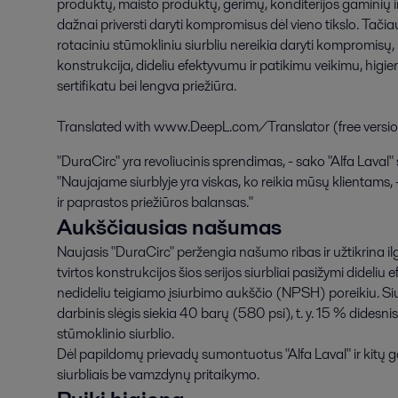
produktų, maisto produktų, gėrimų, konditerijos gaminių 
dažnai priversti daryti kompromisus dėl vieno tikslo. Tačia
rotaciniu stūmokliniu siurbliu nereikia daryti kompromisų, n
konstrukcija, dideliu efektyvumu ir patikimu veikimu, higi
sertifikatu bei lengva priežiūra.

Translated with www.DeepL.com/Translator (free versi
"DuraCirc" yra revoliucinis sprendimas, - sako "Alfa Laval"
"Naujajame siurblyje yra viskas, ko reikia mūsų klientams
ir paprastos priežiūros balansas."
Aukščiausias našumas
Naujasis "DuraCirc" peržengia našumo ribas ir užtikrina ilg
tvirtos konstrukcijos šios serijos siurbliai pasižymi didel
nedideliu teigiamo įsiurbimo aukščio (NPSH) poreikiu. Siu
darbinis slėgis siekia 40 barų (580 psi), t. y. 15 % didesni
stūmoklinio siurblio.
Dėl papildomų prievadų sumontuotus "Alfa Laval" ir kitų g
siurbliais be vamzdynų pritaikymo.