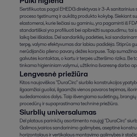
Puiki higiena
Sertifikuotas pagal EHEDG direktyvas ir 3-A sanitarinius s
proceso tęstinumą ir aukštą produkto kokybę. Siekiant suku
elastomerai, kurie liečiasi su gaminiu, yra pagaminti iš F
standartiškai yra profiliuoti bei apibrėžti suspaudimu; ta
laiką bei išlaidas. Dėl sandariklių padėties, kai sandarinam
terpę, valymo efektyvumas dar labiau padidėja. Stiprūs guo
nerūdijančio plieno pavarų dėžės korpuse. Taip sumažinam
galvutės kontaktas, o kartu ir terpės užteršimo rizika. Be t
tinkama higieniniam valymui, užtikrina švaresnę darbo ap
Lengvesnė priežiūra
Kitos naujoviškos "DuraCirc" siurblio konstrukcijos ypatyb
ilgaamžiai guoliai, ilgaamžis vienos pavaros tepimas, išorin
sudedamosios dalys. Taip išvengiama sudėtingų, brangių i
procedūrų ir supaprastinama techninė priežiūra.
Siurblių universalumas
Dėl plataus parinkčių asortimento naująjį "DuraCirc" siurbl
Galimos įvairios sandarinimo galimybės, aseptinė konstruk
horizontalaus ir vertikalaus montavimo galimybės ir stač