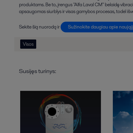
produktams. Be to, įrengus "Alfa Laval CM" belaidę vibrac
apsaugomas siurblys ir visas gamybos procesas, todėl i
Sekite šią nuorodą ir
Sužinokite daugiau apie naująjį
Visos
Susijęs turinys: