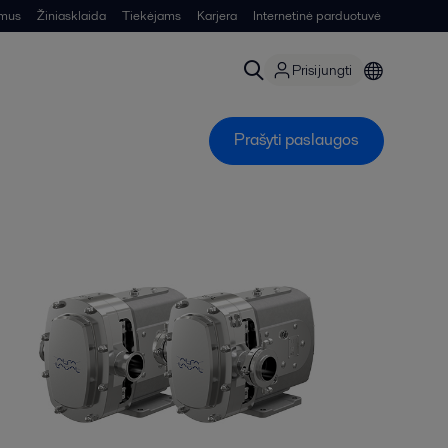
 mus
Žiniasklaida
Tiekėjams
Karjera
Internetinė parduotuvė
Prisijungti
Prašyti paslaugos