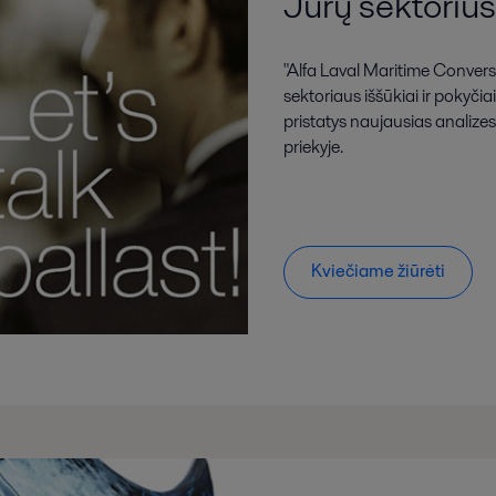
Jūrų sektorius
"Alfa Laval Maritime Convers
sektoriaus iššūkiai ir pokyči
pristatys naujausias analizes 
priekyje.
Kviečiame žiūrėti