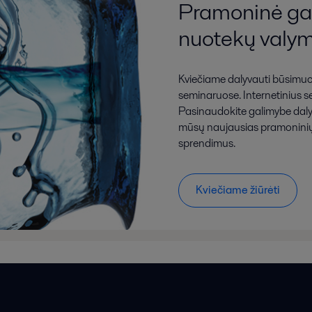
Pramoninė ga
nuotekų valy
Kviečiame dalyvauti būsimuose
seminaruose. Internetinius s
Pasinaudokite galimybe dalyv
mūsų naujausias pramoninių 
sprendimus.
Kviečiame žiūrėti