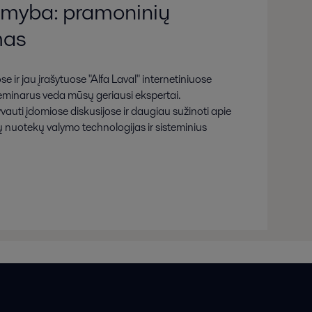
myba: pramoninių
mas
 ir jau įrašytuose "Alfa Laval" internetiniuose
eminarus veda mūsų geriausi ekspertai.
auti įdomiose diskusijose ir daugiau sužinoti apie
nuotekų valymo technologijas ir sisteminius