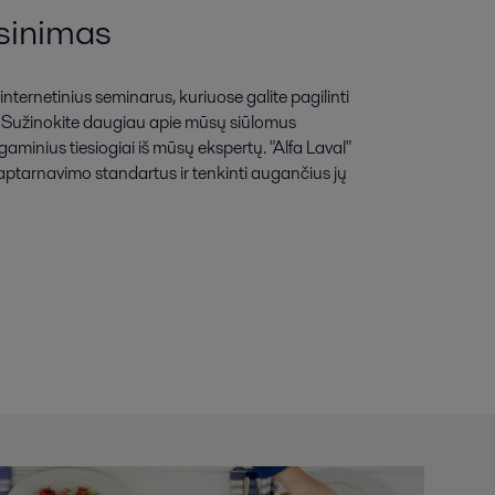
ėsinimas
a internetinius seminarus, kuriuose galite pagilinti
jų. Sužinokite daugiau apie mūsų siūlomus
gaminius tiesiogiai iš mūsų ekspertų. "Alfa Laval"
ų aptarnavimo standartus ir tenkinti augančius jų