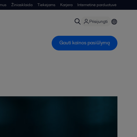
 mus
Žiniasklaida
Tiekėjams
Karjera
Internetinė parduotuvė
Prisijungti
Gauti kainos pasiūlymą