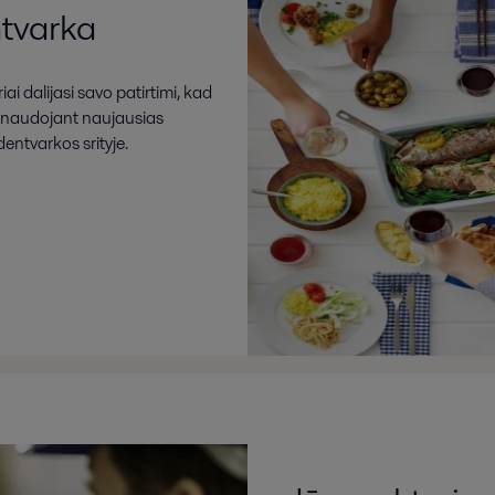
tvarka
ai dalijasi savo patirtimi, kad
us naudojant naujausias
entvarkos srityje.