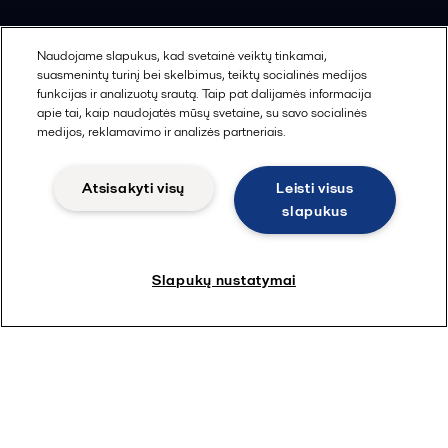
Apie mus
Naudojame slapukus, kad svetainė veiktų tinkamai,
suasmenintų turinį bei skelbimus, teiktų socialinės medijos
funkcijas ir analizuotų srautą. Taip pat dalijamės informacija
Alfa Laval Anytime
apie tai, kaip naudojatės mūsų svetaine, su savo socialinės
HERE žurnalas
medijos, reklamavimo ir analizės partneriais.
Tapkite partneriu!
Atsisakyti visų
Leisti visus
slapukus
Bendrosios pardavimo sąlygos
Slapukų nustatymai
SIA Alfa Laval filialas
K. Kalinausko str. 2B
LT- 03107
Vilnius
Lithuania