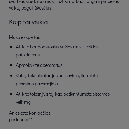
svarbiausius klausimus ir užtikrina, kad įranga ir procesas
veiktų pagal lūkesčius.
Kaip tai veikia
Mūsų ekspertai:
Atlikite bandomuosius važiavimus ir veiklos
patikrinimus
Apmokykite operatorius.
Valdyti eksploatacijos perdavimą, įformintą
priėmimo pažymėjimu
Atlikite tolesnį vizitą, kad patikrintumėte sistemos
veikimą.
Ar ieškote konkrečios
paslaugos?