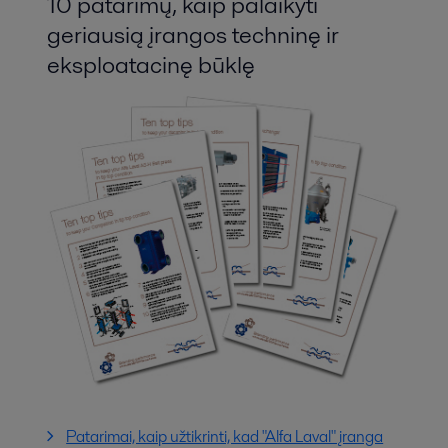
10 patarimų, kaip palaikyti
geriausią įrangos techninę ir
eksploatacinę būklę
Patarimai, kaip užtikrinti, kad "Alfa Laval" įranga