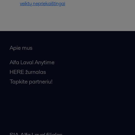
veiktų nepriekaištingai
Apie mus
Alfa Laval Anytime
HERE žurnalas
Tapkite partneriu!
Bendrosios pardavimo sąlygos
SIA Alfa Laval filialas