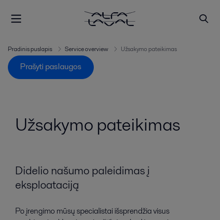
Pradinis puslapis
Service overview
Užsakymo pateikimas
Prašyti paslaugos
Užsakymo pateikimas
Didelio našumo paleidimas į
eksploataciją
Po įrengimo mūsų specialistai išsprendžia visus