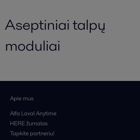
Aseptiniai talpų
moduliai
Apie mus
Alfa Laval Anytime
HERE žurnalas
Tapkite partneriu!