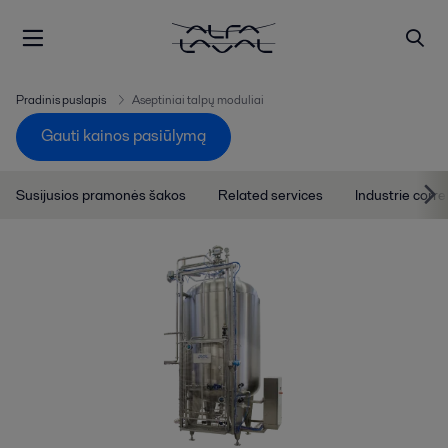
Pradinis puslapis
Aseptiniai talpų moduliai
Gauti kainos pasiūlymą
Susijusios pramonės šakos
Related services
Industrie corre