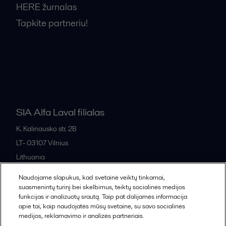
HERE žurnalas
Tapkite partneriu!
Bendrosios pardavimo sąlygos
SIA Alfa Laval filialas
K. Kalinausko str. 2B
LT- 03107
Vilnius
Lithuania
+370 669 33 245
Naudojame slapukus, kad svetainė veiktų tinkamai,
suasmenintų turinį bei skelbimus, teiktų socialinės medijos
funkcijas ir analizuotų srautą. Taip pat dalijamės informacija
All offices and partners
apie tai, kaip naudojatės mūsų svetaine, su savo socialinės
medijos, reklamavimo ir analizės partneriais.