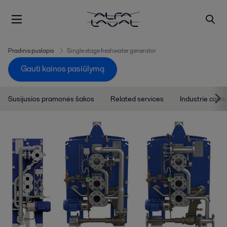
Pradinis puslapis
Single stage freshwater generator
Gauti kainos pasiūlymą
Susijusios pramonės šakos
Related services
Industrie corre