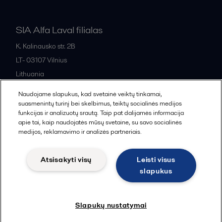
SIA Alfa Laval filialas
K. Kalinausko str. 2B
LT- 03107
Vilnius
Lithuania
+370 669 33 245
Naudojame slapukus, kad svetainė veiktų tinkamai,
suasmenintų turinį bei skelbimus, teiktų socialinės medijos
funkcijas ir analizuotų srautą. Taip pat dalijamės informacija
All offices and partners
apie tai, kaip naudojatės mūsų svetaine, su savo socialinės
medijos, reklamavimo ir analizės partneriais.
Atsisakyti visų
Leisti visus
Cookies policy
Legal terms and conditions
slapukus
Sekti
Slapukų nustatymai
© 2015-2026, ALFA LAVAL