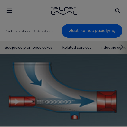
Gauti kainos pasiūlymą
Pradinis puslapis
Air eductor
Susijusios pramonės šakos
Related services
Industrie corre