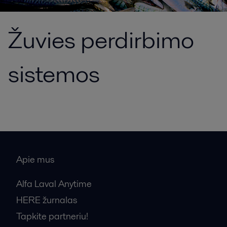
Žuvies perdirbimo
sistemos
Apie mus
Alfa Laval Anytime
HERE žurnalas
Tapkite partneriu!