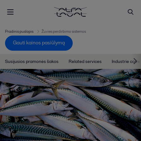
Pradinis puslapis
Žuvies perdirbimo sistemos
Gauti kainos pasiūlymą
Susijusios pramonės šakos
Related services
Industrie corre