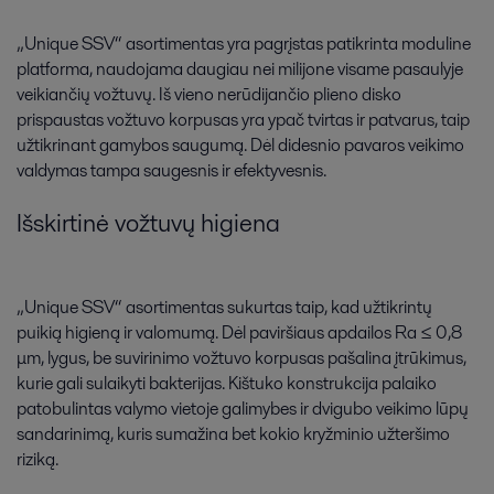
„Unique SSV“ asortimentas yra pagrįstas patikrinta moduline
platforma, naudojama daugiau nei milijone visame pasaulyje
veikiančių vožtuvų. Iš vieno nerūdijančio plieno disko
prispaustas vožtuvo korpusas yra ypač tvirtas ir patvarus, taip
užtikrinant gamybos saugumą. Dėl didesnio pavaros veikimo
valdymas tampa saugesnis ir efektyvesnis.
Išskirtinė vožtuvų higiena
„Unique SSV“ asortimentas sukurtas taip, kad užtikrintų
puikią higieną ir valomumą. Dėl paviršiaus apdailos Ra ≤ 0,8
μm, lygus, be suvirinimo vožtuvo korpusas pašalina įtrūkimus,
kurie gali sulaikyti bakterijas. Kištuko konstrukcija palaiko
patobulintas valymo vietoje galimybes ir dvigubo veikimo lūpų
sandarinimą, kuris sumažina bet kokio kryžminio užteršimo
riziką.