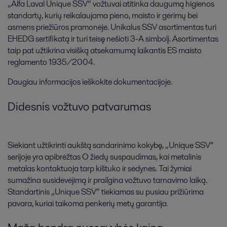
„Alfa Laval Unique SSV“ vožtuvai atitinka daugumą higienos
standartų, kurių reikalaujama pieno, maisto ir gėrimų bei
asmens priežiūros pramonėje. Unikalus SSV asortimentas turi
EHEDG sertifikatą ir turi teisę nešioti 3-A simbolį. Asortimentas
taip pat užtikrina visišką atsekamumą laikantis ES maisto
reglamento 1935/2004.
Daugiau informacijos ieškokite dokumentacijoje.
Didesnis vožtuvo patvarumas
Siekiant užtikrinti aukštą sandarinimo kokybę, „Unique SSV“
serijoje yra apibrėžtas O žiedų suspaudimas, kai metalinis
metalas kontaktuoja tarp kištuko ir sėdynės. Tai žymiai
sumažina susidėvėjimą ir prailgina vožtuvo tarnavimo laiką.
Standartinis „Unique SSV“ tiekiamas su pusiau prižiūrima
pavara, kuriai taikoma penkerių metų garantija.