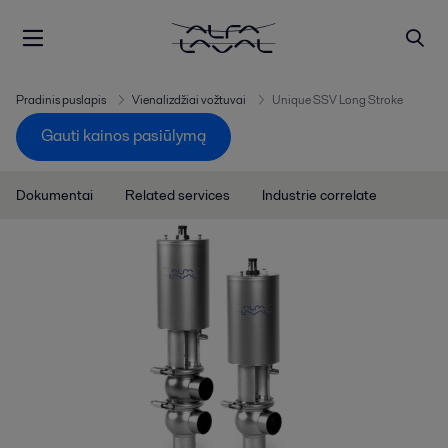
Pradinis puslapis
Vienalizdžiai vožtuvai
Unique SSV Long Stroke
Gauti kainos pasiūlymą
Dokumentai
Related services
Industrie correlate