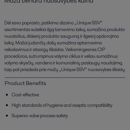
Maža bendra nuosavybės kaina
Dėl savo paprasto, patikimo dizaino „Unique SSV“
asortimentas suteikia ilgą tarnavimo laiką, sumažina produkto
nuostolius, didesnį produkto saugumą ir ilgesnį apdorojimo
laiką. Mažai judančių dalių sumažina aptarnavimo
reikalavimus ir atsargų išlaidas. Veiksmingesnės CIP
procedūros, sutrumpinus valymo ciklus ir vėliau sumažinus
valymo skysčių, vandens ir komunalinių paslaugų naudojimą,
taip pat prisideda prie mažų „Unique SSV“ nuosavybės išlaidų.
Product Benefits
Cost-effective
High standards of hygiene and aseptic compatibility
Superior valve process safety