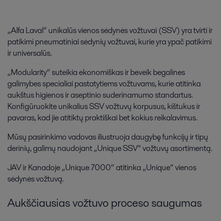
„Alfa Laval“ unikalūs vienos sėdynės vožtuvai (SSV) yra tvirti ir
patikimi pneumatiniai sėdynių vožtuvai, kurie yra ypač patikimi
ir universalūs.
„Modularity“ suteikia ekonomiškas ir beveik begalines
galimybes specialiai pastatytiems vožtuvams, kurie atitinka
aukštus higienos ir aseptinio suderinamumo standartus.
Konfigūruokite unikalius SSV vožtuvų korpusus, kištukus ir
pavaras, kad jie atitiktų praktiškai bet kokius reikalavimus.
Mūsų pasirinkimo vadovas iliustruoja daugybę funkcijų ir tipų
derinių, galimų naudojant „Unique SSV“ vožtuvų asortimentą.
JAV ir Kanadoje „Unique 7000“ atitinka „Unique“ vienos
sėdynės vožtuvą.
Aukščiausias vožtuvo proceso saugumas