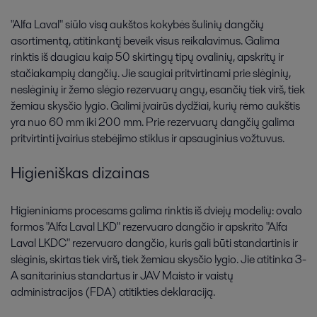
"Alfa Laval" siūlo visą aukštos kokybės šulinių dangčių
asortimentą, atitinkantį beveik visus reikalavimus. Galima
rinktis iš daugiau kaip 50 skirtingų tipų ovalinių, apskritų ir
stačiakampių dangčių. Jie saugiai pritvirtinami prie slėginių,
neslėginių ir žemo slėgio rezervuarų angų, esančių tiek virš, tiek
žemiau skysčio lygio. Galimi įvairūs dydžiai, kurių rėmo aukštis
yra nuo 60 mm iki 200 mm. Prie rezervuarų dangčių galima
pritvirtinti įvairius stebėjimo stiklus ir apsauginius vožtuvus.
Higieniškas dizainas
Higieniniams procesams galima rinktis iš dviejų modelių: ovalo
formos "Alfa Laval LKD" rezervuaro dangčio ir apskrito "Alfa
Laval LKDC" rezervuaro dangčio, kuris gali būti standartinis ir
slėginis, skirtas tiek virš, tiek žemiau skysčio lygio. Jie atitinka 3-
A sanitarinius standartus ir JAV Maisto ir vaistų
administracijos (FDA) atitikties deklaraciją.