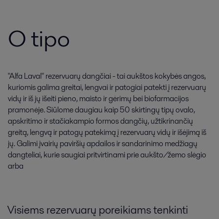
O tipo
"Alfa Laval" rezervuarų dangčiai - tai aukštos kokybės angos,
kuriomis galima greitai, lengvai ir patogiai patekti į rezervuarų
vidų ir iš jų išeiti pieno, maisto ir gėrimų bei biofarmacijos
pramonėje. Siūlome daugiau kaip 50 skirtingų tipų ovalo,
apskritimo ir stačiakampio formos dangčių, užtikrinančių
greitą, lengvą ir patogų patekimą į rezervuarų vidų ir išėjimą iš
jų. Galimi įvairių paviršių apdailos ir sandarinimo medžiagų
dangteliai, kurie saugiai pritvirtinami prie aukšto/žemo slėgio
arba
Visiems rezervuarų poreikiams tenkinti