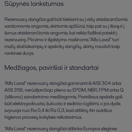
Sūpynės lankstumas
Rezervuarų dangčiai gali būti tiekiami su į vidų atsidarančiomis
varstomomis angomis, skirtomis apžiūrai, taip pat su į išorę ir į
šonus atsidarančiomis angomis, kai reikia fiziškai patekti į
rezervuarą. Plovimo ir išpilstymo mašinoms "Alfa Laval" turi
mažų stačiakampių ir apskritų dangčių, skirtų naudoti kaip
rankinės durys.
Medžiagos, paviršiai ir standartai
"Alfa Laval" rezervuarų dangčiai gaminami iš AISI 304 arba
AISI 316L nerūdijančiojo plieno su EPDM, NBR, FPM arba Q
(silikono) sandarinimo medžiagomis. Paviršiaus apdaila gali
būti elektropoliruota, šukuota ir ėsdinta rūgštimi, o jos dydis
svyruoja nuo Ra 0,4 iki Ra 0,3, kad atitiktų itin aukštus
higienos procesų kokybės reikalavimus.
"Alfa Laval" rezervuarų dangčiai atitinka Europos slėginės