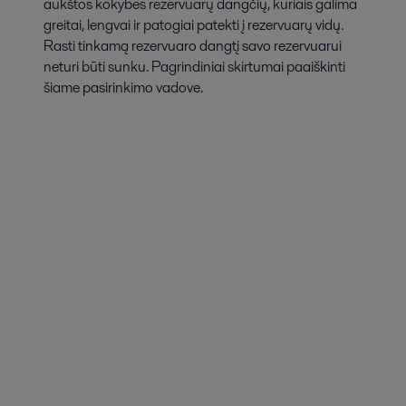
aukštos kokybės rezervuarų dangčių, kuriais galima
greitai, lengvai ir patogiai patekti į rezervuarų vidų.
Rasti tinkamą rezervuaro dangtį savo rezervuarui
neturi būti sunku. Pagrindiniai skirtumai paaiškinti
šiame pasirinkimo vadove.