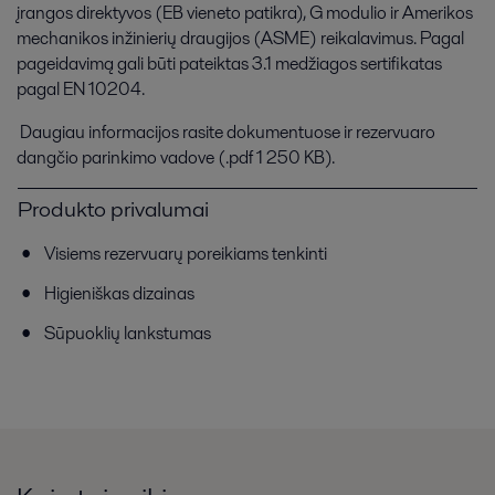
įrangos direktyvos (EB vieneto patikra), G modulio ir Amerikos
mechanikos inžinierių draugijos (ASME) reikalavimus. Pagal
pageidavimą gali būti pateiktas 3.1 medžiagos sertifikatas
pagal EN 10204.
Daugiau informacijos rasite dokumentuose ir rezervuaro
dangčio parinkimo vadove (.pdf 1 250 KB).
Produkto privalumai
Visiems rezervuarų poreikiams tenkinti
Higieniškas dizainas
Sūpuoklių lankstumas