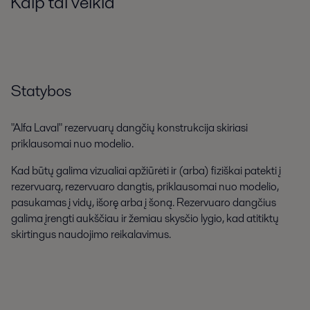
Kaip tai veikia
Statybos
"Alfa Laval" rezervuarų dangčių konstrukcija skiriasi
priklausomai nuo modelio.
Kad būtų galima vizualiai apžiūrėti ir (arba) fiziškai patekti į
rezervuarą, rezervuaro dangtis, priklausomai nuo modelio,
pasukamas į vidų, išorę arba į šoną. Rezervuaro dangčius
galima įrengti aukščiau ir žemiau skysčio lygio, kad atitiktų
skirtingus naudojimo reikalavimus.