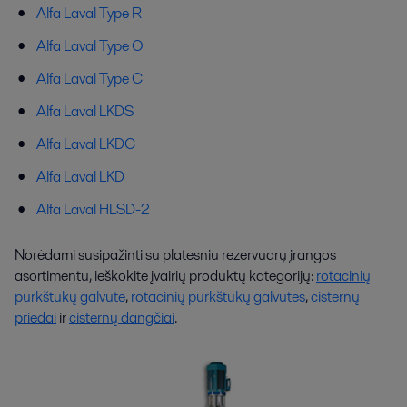
Alfa Laval Type R
Alfa Laval Type O
Alfa Laval Type C
Alfa Laval LKDS
Alfa Laval LKDC
Alfa Laval LKD
Alfa Laval HLSD-2
Norėdami susipažinti su platesniu rezervuarų įrangos
asortimentu, ieškokite įvairių produktų kategorijų:
rotacinių
purkštukų galvute
,
rotacinių purkštukų galvutes
,
cisternų
priedai
ir
cisternų dangčiai
.