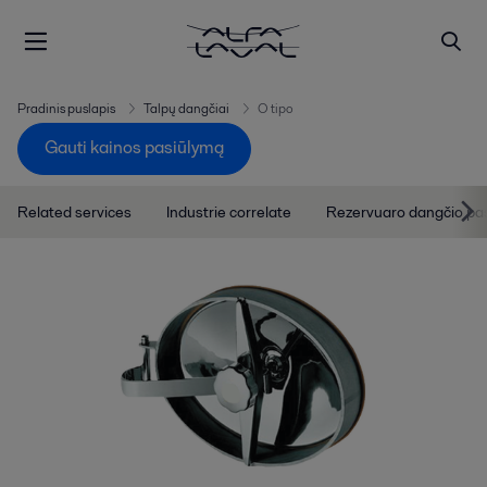
Pradinis puslapis
Talpų dangčiai
O tipo
Gauti kainos pasiūlymą
Related services
Industrie correlate
Rezervuaro dangčio pa