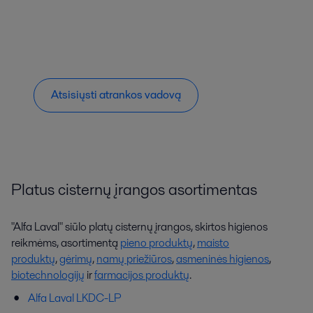
Atsisiųsti atrankos vadovą
Platus cisternų įrangos asortimentas
"Alfa Laval" siūlo platų cisternų įrangos, skirtos higienos
reikmėms, asortimentą
pieno produktų
,
maisto
produktų
,
gėrimų
,
namų priežiūros
,
asmeninės higienos
,
biotechnologijų
ir
farmacijos produktų
.
Alfa Laval LKDC-LP