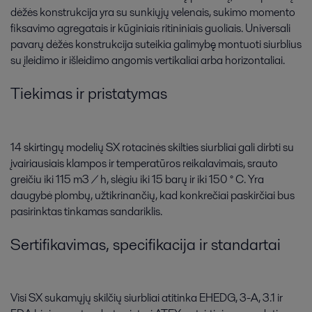
dėžės konstrukcija yra su sunkiųjų velenais, sukimo momento
fiksavimo agregatais ir kūginiais ritininiais guoliais. Universali
pavarų dėžės konstrukcija suteikia galimybę montuoti siurblius
su įleidimo ir išleidimo angomis vertikaliai arba horizontaliai.
Tiekimas ir pristatymas
14 skirtingų modelių SX rotacinės skilties siurbliai gali dirbti su
įvairiausiais klampos ir temperatūros reikalavimais, srauto
greičiu iki 115 m3 / h, slėgiu iki 15 barų ir iki 150 ° C. Yra
daugybė plombų, užtikrinančių, kad konkrečiai paskirčiai bus
pasirinktas tinkamas sandariklis.
Sertifikavimas, specifikacija ir standartai
Visi SX sukamųjų skilčių siurbliai atitinka EHEDG, 3-A, 3.1 ir