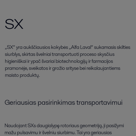
SX
„SX“ yra aukščiausios kokybės „Alfa Laval“ sukamasis skilties
siurblys, skirtas švelniai transportuoti proceso skysčius
higieniškai ir ypač švariai biotechnologijų ir farmacijos
pramonėje, sveikatos ir grožio srityse bei reikalaujantiems
maisto produktų.
Geriausias pasirinkimas transportavimui
Naudojant SXs daugialypę rotoriaus geometriją, ji pasižymi
mažu pulsavimu ir švelniu siurbimu. Tai yra geriausias