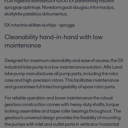
FDA higienos standartus ir turi ATEX patvirtinimą naudoti
sprogioje aplinkoje. Norėdami gauti daugiau informacijos,
skaitykite pateiktus dokumentus.
SX rotacinis skilties siurblys - sprogęs
Cleanability hand-in-hand with low
maintenance
Designed for maximum cleanability and ease of access, the SX
industrial lobe pump is a low maintenance solution. Alfa Laval
lobe pump manufactures all pump parts, including the rotor
case and high-precision rotors. This facilitates maintenance
and guarantees full interchangeability of spare rotor parts.
For reliable operation and lower maintenance the robust
gearbox construction comes with heavy-duty shafts, torque
locking assemblies and taper roller bearings throughout. The
gearbox’s universal design provides the flexibility of mounting
the pumps with inlet and outlet ports in vertical or horizontal