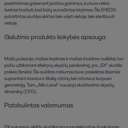
pasirinkimas gabenant jautrius gaminius, kuriuos reikia
švelniai tvarkyti, kad būtų sumažintas kirpimas. Šis EHEDG
patvirtintas siurblys skirtas tiek valyti vietoje, tiek sterilizuoti
vietoje.
Galutinio produkto kokybės apsauga
Maža pulsacija, mažas kirpimas ir mažas triukšmo rodikliai, tuo
pačiu užtikrinant efektyvų skysčių perdavimą, yra „SX“ siurblio
prekės ženklai. Šis aukštas našumas buvo pasiektas išsamiai
suprantant srautus ir tikslią rotorių bei rotoriaus korpuso
geometriją. Tam „Alfa Laval“ naudoja skaičiavimo skysčių
dinamiką (CFD).
Patobulintas valomumas
SX sukamųjų skilčių siurbliai yra suprojektuoti su funkcijomis,