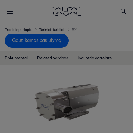
Pradinis puslapis
Tūriniai siurbliai
SX
Gauti kainos pasiūlymą
Dokumentai
Related services
Industrie correlate