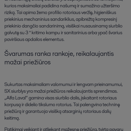
kurios maksimaliai padidina našumą ir sumažina užteršimo
riziką. Tai apima žemo profilio rotoriaus veržlę, higieniškus
priekinius mechaninius sandariklius, apibrėžtą kompresinį
priekinio dangčio sandarinimą, visiškai nusausinamą siurblio
galvutę su 3 ° kritimo kampu ir sanitarinius arba ypač švarius
paviršiaus apdailos elementus.
Švarumas ranka rankoje, reikalaujantis
mažai priežiūros
Sukurtas maksimaliam valomumui ir lengvam prieinamumui,
SX siurblys yra mažai priežiūros reikalaujantis sprendimas.
„Alfa Laval“ gamina visas siurblio dalis, įskaitant rotoriaus
korpusą ir didelio tikslumo rotorius. Tai palengvina techninę
priežiūrą ir garantuoja visišką atsarginių rotoriaus dalių
keitimą.
Patikimai veikiant ir atliekant mažesnę priežiūrą, tvirta pavarų