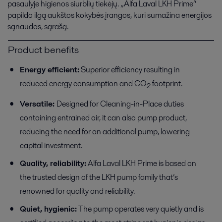
pasaulyje higienos siurblių tiekėjų. „Alfa Laval LKH Prime“
papildo ilgą aukštos kokybės įrangos, kuri sumažina energijos
sąnaudas, sąrašą.
Product benefits
Energy efficient:
Superior efficiency resulting in
reduced energy consumption and CO
footprint.
2
Versatile:
Designed for Cleaning-in-Place duties
containing entrained air, it can also pump product,
reducing the need for an additional pump, lowering
capital investment.
Quality, reliability:
Alfa Laval LKH Prime is based on
the trusted design of the LKH pump family that’s
renowned for quality and reliability.
Quiet, hygienic:
The pump operates very quietly and is