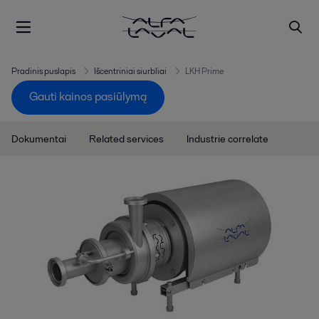
Pradinis puslapis
Išcentriniai siurbliai
LKH Prime
Gauti kainos pasiūlymą
Dokumentai
Related services
Industrie correlate