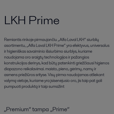
LKH Prime
Remiantis rinkoje pirmaujančiu „Alfa Laval LKH“ siurblių
asortimentu, „Alfa Laval LKH Prime“ yra efektyvus, universalus
ir higieniškas savaiminio išsiurbimo siurblys, kuriame
naudojama oro sraigtų technologijos ir pažangios
konstrukcijos derinys, kad būtų patenkinti griežčiausi higienos
diapazono reikalavimai. maisto, pieno, gėrimų, namų ir
asmens priežiūros srityse. Visų pirma naudojamas atliekant
valymą vietoje, kuriame yra įsisenėjusio oro, jis taip pat gali
pumpuoti produktą ir taip sumažint
„Premium“ tampa „Prime“