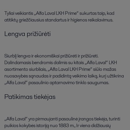
Tyliai veikiantis „Alfa Laval LKH Prime“ sukurtas taip, kad
atitiktų griežčiausius standartus ir higienos reikalavimus.
Lengva prižiūrėti
Siurblį lengva ir ekonomiškai prižiūrėti ir prižiūrėti.
Dalindamasis bendromis dalimis su kitais „Alfa Laval“ LKH
asortimento siurbliais, „Alfa Laval LKH Prime“ siūlo mažas
nuosavybės sąnaudas ir padidintą veikimo laiką, kurį užtikrina
„Alfa Laval“ pasaulinio aptarnavimo tinklo saugumas.
Patikimas tiekėjas
„Alfa Laval“ yra pirmaujanti pasaulinė įrangos tiekėja, turinti
puikios kokybės istoriją nuo 1883 m., Ir viena didžiausių