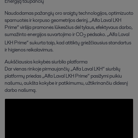
Energiją taupančių
Naudodamas pažangių oro sraigtų technologijos, optimizuoto
sparnuotės ir korpuso geometrijos derinį, „Alfa Laval LKH
Prime“ viršija pramonės lūkesčius dėl tylaus, efektyvaus darbo,
sumažinto energijos suvartojimo ir CO
pėdsako. „Alfa Laval
2
LKH Prime“ sukurta taip, kad atitiktų griežčiausius standartus
ir higienos reikalavimus.
Aukščiausios kokybės siurblio platforma
Dar vienas rinkoje pirmaujančių „Alfa Laval LKH“ siurblių
platformų priedas „Alfa Laval LKH Prime“ pasižymi puikiu
našumu, aukšta kokybe ir patikimumu, užtikrinančiu didesnį
darbo našumą.