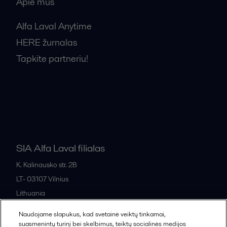
Apie mus
Alfa Laval Anytime
HERE žurnalas
Tapkite partneriu!
Bendrosios pardavimo sąlygos
SIA Alfa Laval filialas
K. Kalinausko str. 2B
LT- 03107
Vilnius
Lithuania
+370 669 33 245
Naudojame slapukus, kad svetainė veiktų tinkamai,
suasmenintų turinį bei skelbimus, teiktų socialinės medijos