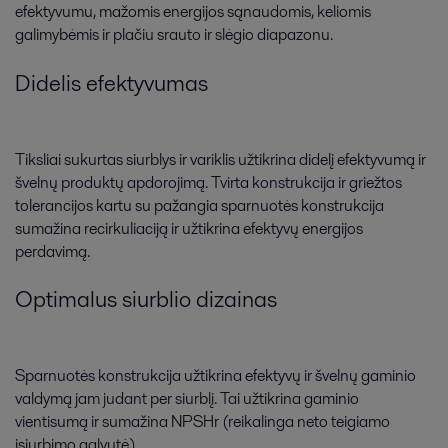
efektyvumu, mažomis energijos sąnaudomis, keliomis
galimybėmis ir plačiu srauto ir slėgio diapazonu.
Didelis efektyvumas
Tiksliai sukurtas siurblys ir variklis užtikrina didelį efektyvumą ir
švelnų produktų apdorojimą. Tvirta konstrukcija ir griežtos
tolerancijos kartu su pažangia sparnuotės konstrukcija
sumažina recirkuliaciją ir užtikrina efektyvų energijos
perdavimą.
Optimalus siurblio dizainas
Sparnuotės konstrukcija užtikrina efektyvų ir švelnų gaminio
valdymą jam judant per siurblį. Tai užtikrina gaminio
vientisumą ir sumažina NPSHr (reikalinga neto teigiamo
įsiurbimo galvutė).