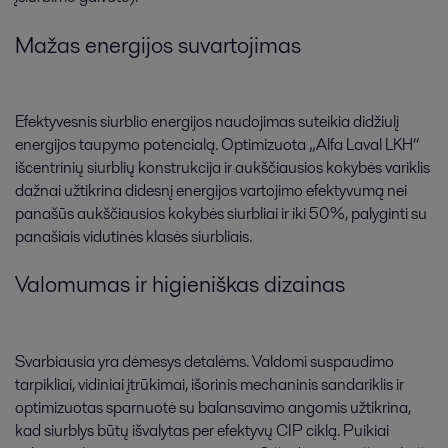
Mažas energijos suvartojimas
Efektyvesnis siurblio energijos naudojimas suteikia didžiulį
energijos taupymo potencialą. Optimizuota „Alfa Laval LKH“
išcentrinių siurblių konstrukcija ir aukščiausios kokybės variklis
dažnai užtikrina didesnį energijos vartojimo efektyvumą nei
panašūs aukščiausios kokybės siurbliai ir iki 50%, palyginti su
panašiais vidutinės klasės siurbliais.
Valomumas ir higieniškas dizainas
Svarbiausia yra dėmesys detalėms. Valdomi suspaudimo
tarpikliai, vidiniai įtrūkimai, išorinis mechaninis sandariklis ir
optimizuotas sparnuotė su balansavimo angomis užtikrina,
kad siurblys būtų išvalytas per efektyvų CIP ciklą. Puikiai