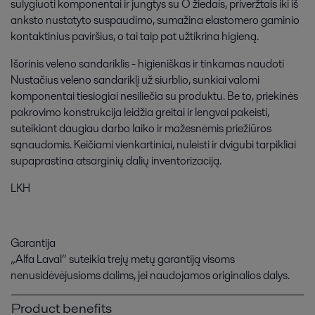
sulygiuoti komponentai ir jungtys su O žiedais, priveržtais iki iš
anksto nustatyto suspaudimo, sumažina elastomero gaminio
kontaktinius paviršius, o tai taip pat užtikrina higieną.
Išorinis veleno sandariklis - higieniškas ir tinkamas naudoti
Nustačius veleno sandariklį už siurblio, sunkiai valomi
komponentai tiesiogiai nesiliečia su produktu. Be to, priekinės
pakrovimo konstrukcija leidžia greitai ir lengvai pakeisti,
suteikiant daugiau darbo laiko ir mažesnėmis priežiūros
sąnaudomis. Keičiami vienkartiniai, nuleisti ir dvigubi tarpikliai
supaprastina atsarginių dalių inventorizaciją.
LKH
Garantija
„Alfa Laval“ suteikia trejų metų garantiją visoms
nenusidėvėjusioms dalims, jei naudojamos originalios dalys.
Product benefits