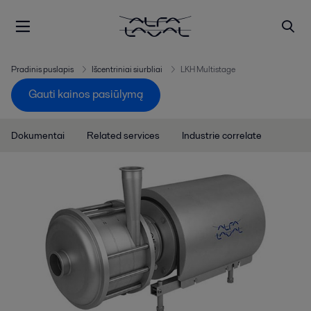
Pradinis puslapis
Išcentriniai siurbliai
LKH Multistage
Gauti kainos pasiūlymą
Dokumentai
Related services
Industrie correlate