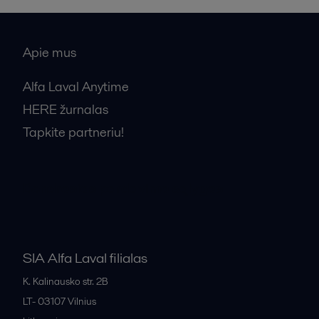
Apie mus
Alfa Laval Anytime
HERE žurnalas
Tapkite partneriu!
Bendrosios pardavimo sąlygos
SIA Alfa Laval filialas
K. Kalinausko str. 2B
LT- 03107
Vilnius