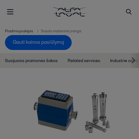
Pradinis puslapis
Srauto matavimo įranga
Gauti kainos pasiūlymą
Susijusios pramonės šakos
Related services
Industrie corre