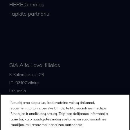
HERE žurnalas
Tapkite partneriu!
Bendrosios pardavimo sąlygos
SIA Alfa Laval filialas
K. Kalinausko str. 2B
LT- 03107
Vilnius
Lithuania
+370 669 33 245
Naudojame slapukus, kad svetainė veiktų tinkamai,
suasmenintų turinį bei skelbimus, teiktų socialinės medijos
funkcijas ir analizuotų srautą. Taip pat dalijamės informacija
All offices and partners
apie tai, kaip naudojatės mūsų svetaine, su savo socialinės
medijos, reklamavimo ir analizės partneriais.