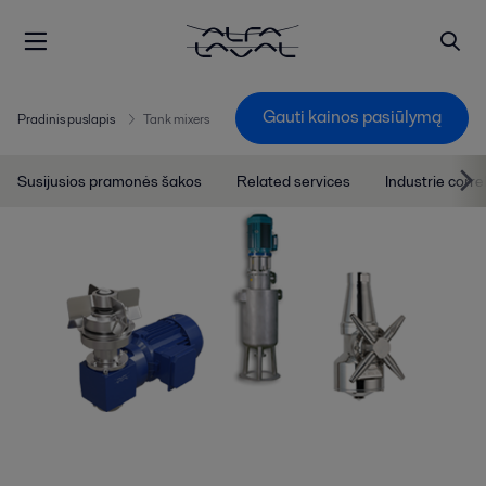
Gauti kainos pasiūlymą
Pradinis puslapis
Tank mixers
Susijusios pramonės šakos
Related services
Industrie corre