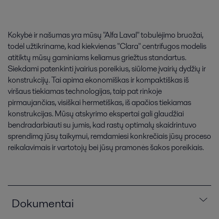
Kokybė ir našumas yra mūsų "Alfa Laval" tobulėjimo bruožai,
todėl užtikriname, kad kiekvienas "Clara" centrifugos modelis
atitiktų mūsų gaminiams keliamus griežtus standartus.
Siekdami patenkinti įvairius poreikius, siūlome įvairių dydžių ir
konstrukcijų. Tai apima ekonomiškas ir kompaktiškas iš
viršaus tiekiamas technologijas, taip pat rinkoje
pirmaujančias, visiškai hermetiškas, iš apačios tiekiamas
konstrukcijas. Mūsų atskyrimo ekspertai gali glaudžiai
bendradarbiauti su jumis, kad rastų optimalų skaidrintuvo
sprendimą jūsų taikymui, remdamiesi konkrečiais jūsų proceso
reikalavimais ir vartotojų bei jūsų pramonės šakos poreikiais.
Dokumentai