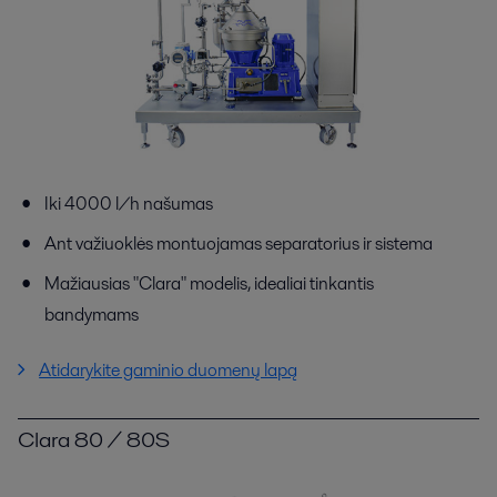
Iki 4000 l/h našumas
Ant važiuoklės montuojamas separatorius ir sistema
Mažiausias "Clara" modelis, idealiai tinkantis
bandymams
Atidarykite gaminio duomenų lapą
Clara 80 / 80S