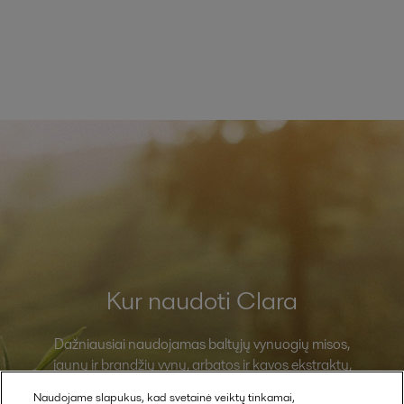
Kur naudoti Clara
Dažniausiai naudojamas baltųjų vynuogių misos,
jaunų ir brandžių vynų, arbatos ir kavos ekstraktų,
vaisių ir daržovių sulčių, mikrodumblių, bakterijų,
Naudojame slapukus, kad svetainė veiktų tinkamai,