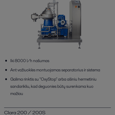
Iki 8000 l/h našumas
Ant važiuoklės montuojamas separatorius ir sistema
Galima rinktis su "OxyStop" arba ašiniu hermetiniu
sandarikliu, kad deguonies būtų surenkama kuo
mažiau
Clara 200 / 200S