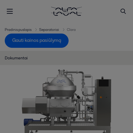
Pradinis puslapis
Separatoriai
Clara
Gauti kainos pasiūlymą
Dokumentai