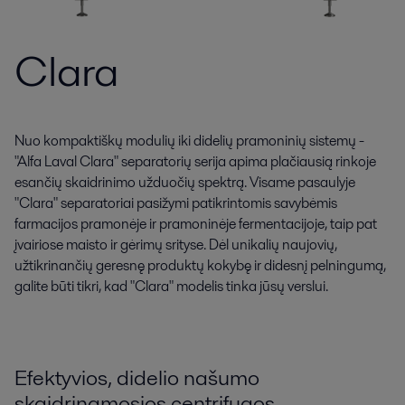
Clara
Nuo kompaktiškų modulių iki didelių pramoninių sistemų -
"Alfa Laval Clara" separatorių serija apima plačiausią rinkoje
esančių skaidrinimo užduočių spektrą. Visame pasaulyje
"Clara" separatoriai pasižymi patikrintomis savybėmis
farmacijos pramonėje ir pramoninėje fermentacijoje, taip pat
įvairiose maisto ir gėrimų srityse. Dėl unikalių naujovių,
užtikrinančių geresnę produktų kokybę ir didesnį pelningumą,
galite būti tikri, kad "Clara" modelis tinka jūsų verslui.
Efektyvios, didelio našumo
skaidrinamosios centrifugos,