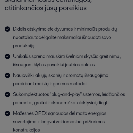
atitinkančios jūsų poreikius
Didelis atskyrimo efektyvumas ir minimalūs produktų
nuostoliai, todėl galite maksimaliai išnaudoti savo
produkciją.
Unikalūs sprendimai, skirti švelniam skysčio greitinimui,
išsaugant šlyties poveikiui jautrias daleles
Naujoviški lakiųjų skonių ir aromatų išsaugojimo
perdirbant maistą ir gėrimus metodai
Sukomplektuotos "plug-and-play" sistemos, leidžiančios
paprastai, greitai ir ekonomiškai efektyviai įdiegti
Mažesnės OPEX sąnaudos dėl mažo energijos
suvartojimo ir lengvai valdomos bei prižiūrimos
konstrukcijos