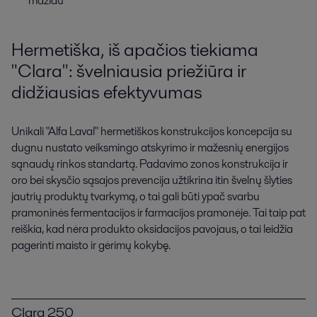
mažiau
Hermetiška, iš apačios tiekiama
"Clara": švelniausia priežiūra ir
didžiausias efektyvumas
Unikali "Alfa Laval" hermetiškos konstrukcijos koncepcija su
dugnu nustato veiksmingo atskyrimo ir mažesnių energijos
sąnaudų rinkos standartą. Padavimo zonos konstrukcija ir
oro bei skysčio sąsajos prevencija užtikrina itin švelnų šlyties
jautrių produktų tvarkymą, o tai gali būti ypač svarbu
pramoninės fermentacijos ir farmacijos pramonėje. Tai taip pat
reiškia, kad nėra produkto oksidacijos pavojaus, o tai leidžia
pagerinti maisto ir gėrimų kokybę.
Clara 250