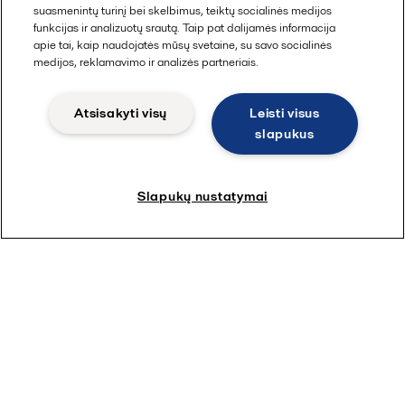
mielių ir kt. skaidrinimui.
suasmenintų turinį bei skelbimus, teiktų socialinės medijos
funkcijas ir analizuotų srautą. Taip pat dalijamės informacija
apie tai, kaip naudojatės mūsų svetaine, su savo socialinės
medijos, reklamavimo ir analizės partneriais.
Atsisakyti visų
Leisti visus
slapukus
Ieškoti tinkamų sprendimų šiandienos
Slapukų nustatymai
vyninėms
Šiuolaikiniams vyndariams naujai išplėsta "Clara" serija
suteikia dar daugiau galimybių optimizuoti procesus ir kartu
pagerinti produktų kokybę. Nesvarbu, ar esate maža šeimos
vyninė, ar didelis eksportuotojas, kiekvieną sezoną gaminantis
kelis stilius, "Alfa Laval" turi idealų skaidrinimo sprendimą,
atitinkantį jūsų pajėgumus ir rinkos poreikius. Rinkitės iš
išsamiausio rinkoje vyno centrifugų asortimento ir atraskite
patikimesnius rezultatus per trumpesnį laiką ir mažiau darbo.