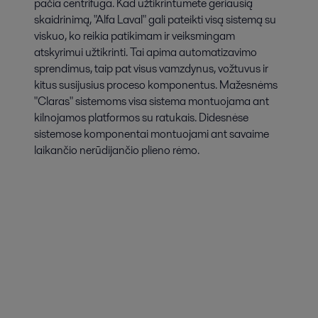
pačia centrifuga. Kad užtikrintumėte geriausią
skaidrinimą, "Alfa Laval" gali pateikti visą sistemą su
viskuo, ko reikia patikimam ir veiksmingam
atskyrimui užtikrinti. Tai apima automatizavimo
sprendimus, taip pat visus vamzdynus, vožtuvus ir
kitus susijusius proceso komponentus. Mažesnėms
"Claras" sistemoms visa sistema montuojama ant
kilnojamos platformos su ratukais. Didesnėse
sistemose komponentai montuojami ant savaime
laikančio nerūdijančio plieno rėmo.