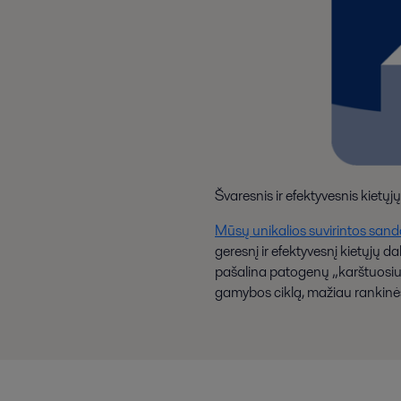
Švaresnis ir efektyvesnis kiet
Mūsų unikalios suvirintos san
geresnį ir efektyvesnį kietųjų d
pašalina patogenų „karštuosius ta
gamybos ciklą, mažiau rankinės 