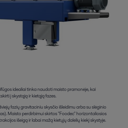
ifūgos idealiai tinka naudoti maisto pramonėje, kai
rti į skystąją ir kietąją fazes.
dviejų fazių gravitaciniu skysčio išleidimu arba su slėginio
kas). Maisto perdirbimui skirtos "Foodec" horizontaliosios
rakcijos išeigą ir labai mažą kietųjų dalelių kiekį skystyje.