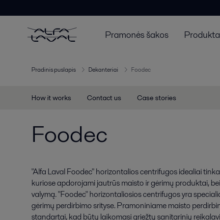
Pramonės šakos
Produktai
Pradinis puslapis
Dekanteriai
Foodec
How it works
Contact us
Case stories
Foodec
"Alfa Laval Foodec" horizontalios centrifugos idealiai ti
kuriose apdorojami jautrūs maisto ir gėrimų produktai, bei 
valymą. "Foodec" horizontaliosios centrifugos yra speciali
gėrimų perdirbimo srityse. Pramoniniame maisto perdirbi
standartai, kad būtų laikomasi griežtų sanitarinių reikalav