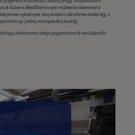
kad pagerėtų srautas pro siaurą angą. Suspaustos ir
os iš dubens išleidžiamos per mažesnio skersmens
skyrimas vyksta per visą dubens cilindrinės dalies ilgį, o
parinktuvą (vidinį centripetalinį siurblį).
ntrifugų drėkinamos dalys pagamintos iš nerūdijančio