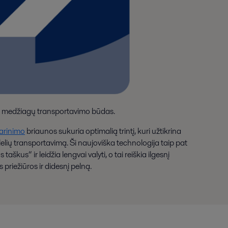
ųjų medžiagų transportavimo būdas.
darinimo
briaunos sukuria optimalią trintį, kuri užtikrina
alelių transportavimą. Ši naujoviška technologija taip pat
škus“ ir leidžia lengvai valyti, o tai reiškia ilgesnį
priežiūros ir didesnį pelną.