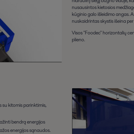
hidraulinį slėgį būgno viduje, 
nusausintos kietosios medžiag
kūginio galo išleidimo angas. At
nuskaidrintas skystis išeina per 
Visos "Foodec" horizontalių ce
plieno.
s su kitomis parinktimis,
ažinti bendrą energijos
mažos energijos sąnaudos.