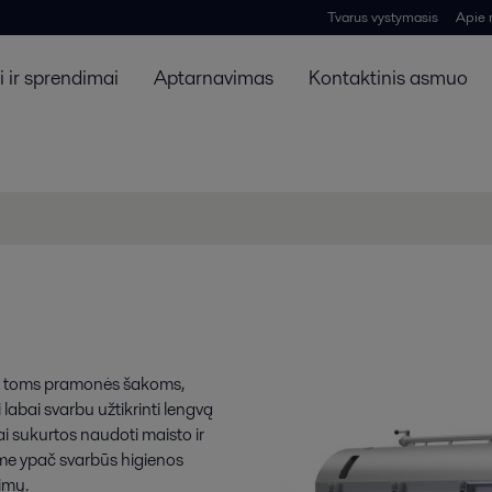
Tvarus vystymasis
Apie
 ir sprendimai
Aptarnavimas
Kontaktinis asmuo
nka toms pramonės šakoms,
labai svarbu užtikrinti lengvą
ai sukurtos naudoti maisto ir
me ypač svarbūs higienos
imų.