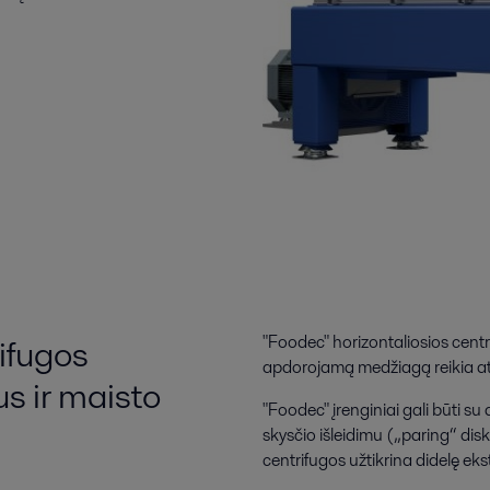
ifugos
"Foodec" horizontaliosios centr
apdorojamą medžiagą reikia atski
s ir maisto
"Foodec" įrenginiai gali būti su 
skysčio išleidimu („paring“ dis
centrifugos užtikrina didelę ekst