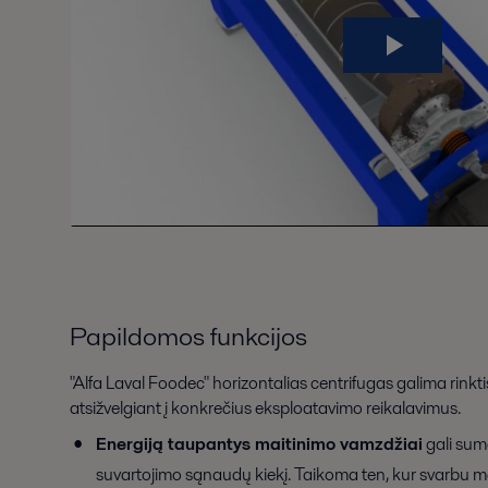
Papildomos funkcijos
"Alfa Laval Foodec" horizontalias centrifugas galima rinkti
atsižvelgiant į konkrečius eksploatavimo reikalavimus.
Energiją taupantys maitinimo vamzdžiai
gali sum
suvartojimo sąnaudų kiekį. Taikoma ten, kur svarbu 