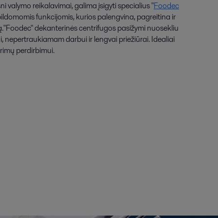
ni valymo reikalavimai, galima įsigyti specialius "
Foodec
ildomomis funkcijomis, kurios palengvina, pagreitina ir
."Foodec" dekanterinės centrifugos pasižymi nuosekliu
nepertraukiamam darbui ir lengvai priežiūrai. Idealiai
rimų perdirbimui.