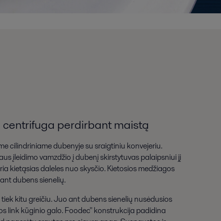
" centrifuga perdirbant maistą
e cilindriniame dubenyje su sraigtiniu konvejeriu.
us įleidimo vamzdžio į dubenį skirstytuvas palaipsniui jį
iria kietąsias daleles nuo skysčio. Kietosios medžiagos
nt dubens sienelių.
 tiek kitu greičiu. Juo ant dubens sienelių nusėdusios
 link kūginio galo. Foodec" konstrukcija padidina