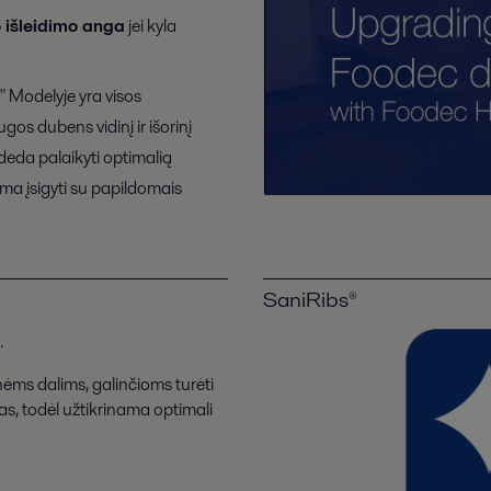
io išleidimo anga
jei kyla
" Modelyje yra visos
gos dubens vidinį ir išorinį
adeda palaikyti optimalią
ima įsigyti su papildomais
SaniRibs®
.
nėms dalims, galinčioms turėti
as, todėl užtikrinama optimali