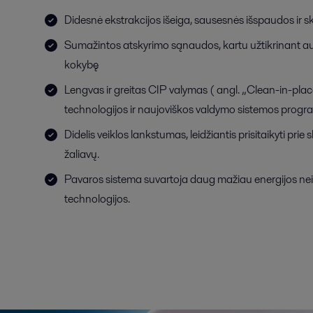
Didesnė ekstrakcijos išeiga, sausesnės išspaudos ir sk
Sumažintos atskyrimo sąnaudos, kartu užtikrinant au
kokybę
Lengvas ir greitas CIP valymas ( angl. „Clean-in-pla
technologijos ir naujoviškos valdymo sistemos progr
Didelis veiklos lankstumas, leidžiantis prisitaikyti prie
žaliavų.
Pavaros sistema suvartoja daug mažiau energijos nei 
technologijos.