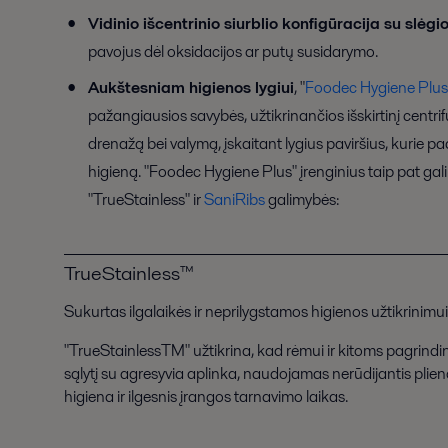
Vidinio išcentrinio siurblio konfigūracija su slėg
pavojus dėl oksidacijos ar putų susidarymo.
Aukštesniam higienos lygiui
, "
Foodec Hygiene Plus
pažangiausios savybės, užtikrinančios išskirtinį centrifu
drenažą bei valymą, įskaitant lygius paviršius, kurie p
higieną. "Foodec Hygiene Plus" įrenginius taip pat gal
"TrueStainless" ir
SaniRibs
galimybės:
TrueStainless™
Sukurtas ilgalaikės ir neprilygstamos higienos užtikrinimui
"TrueStainlessTM" užtikrina, kad rėmui ir kitoms pagrindi
sąlytį su agresyvia aplinka, naudojamas nerūdijantis plien
higiena ir ilgesnis įrangos tarnavimo laikas.