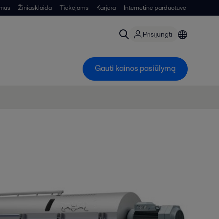
 mus
Žiniasklaida
Tiekėjams
Karjera
Internetinė parduotuvė
Prisijungti
Gauti kainos pasiūlymą