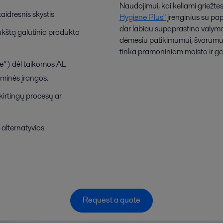
Naudojimui, kai keliami griežtes
aidresnis skystis
Hygiene Plus"
įrenginius su pap
dar labiau supaprastina valymą
kštą galutinio produkto
dėmesiu patikimumui, švarumui, 
tinka pramoniniam maisto ir gė
ce“) dėl taikomos AL
aminės įrangos.
 skirtingų procesų ar
alternatyvios
Request a quote