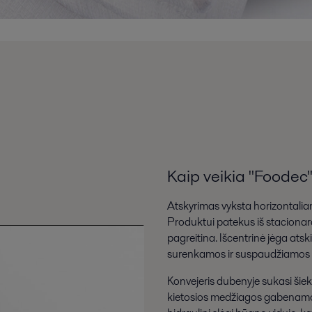
Kaip veikia "Foodec
Atskyrimas vyksta horizontaliam
Produktui patekus iš stacionara
pagreitina. Išcentrinė jėga atsk
surenkamos ir suspaudžiamos a
Konvejeris dubenyje sukasi šiek
kietosios medžiagos gabenamos