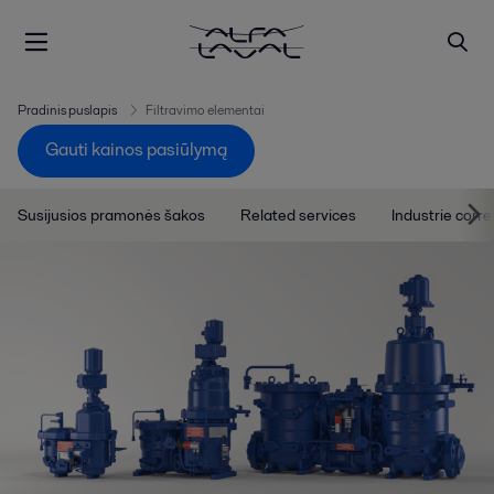
Pradinis puslapis
Filtravimo elementai
Gauti kainos pasiūlymą
Susijusios pramonės šakos
Related services
Industrie corre