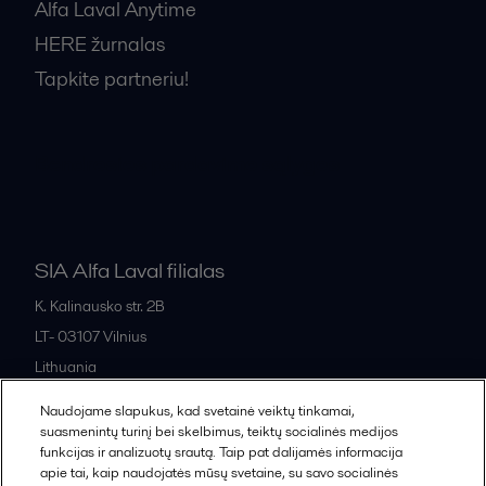
Alfa Laval Anytime
HERE žurnalas
Tapkite partneriu!
Bendrosios pardavimo sąlygos
SIA Alfa Laval filialas
K. Kalinausko str. 2B
LT- 03107
Vilnius
Lithuania
+370 669 33 245
Naudojame slapukus, kad svetainė veiktų tinkamai,
suasmenintų turinį bei skelbimus, teiktų socialinės medijos
funkcijas ir analizuotų srautą. Taip pat dalijamės informacija
All offices and partners
apie tai, kaip naudojatės mūsų svetaine, su savo socialinės