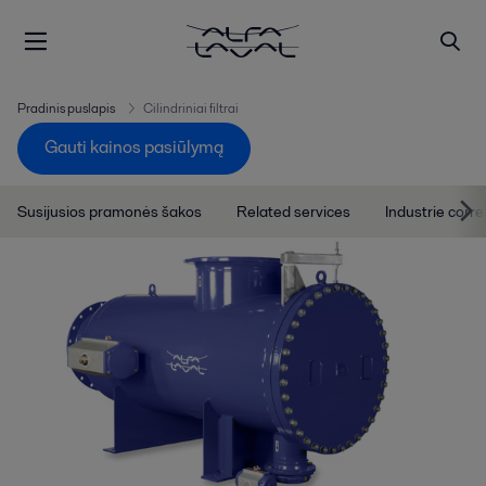
Pradinis puslapis
Cilindriniai filtrai
Gauti kainos pasiūlymą
Susijusios pramonės šakos
Related services
Industrie corre