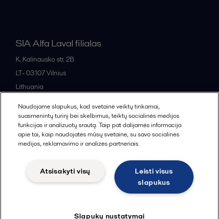
SIA Alfa Laval filialas
K. Kalinausko str. 2B
LT- 03107
Vilnius
Lithuania
+370 669 33 245
Naudojame slapukus, kad svetainė veiktų tinkamai,
suasmenintų turinį bei skelbimus, teiktų socialinės medijos
funkcijas ir analizuotų srautą. Taip pat dalijamės informacija
All offices and partners
apie tai, kaip naudojatės mūsų svetaine, su savo socialinės
medijos, reklamavimo ir analizės partneriais.
Atsisakyti visų
Leisti visus
Cookies policy
Legal terms and conditions
slapukus
Sekti
Slapukų nustatymai
© 2015-2026, ALFA LAVAL