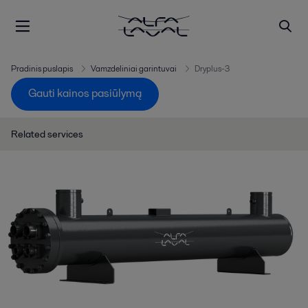
Pradinis puslapis
Vamzdeliniai garintuvai
Dryplus-3
Gauti kainos pasiūlymą
Related services