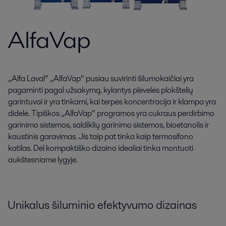
AlfaVap
„Alfa Laval“ „AlfaVap“ pusiau suvirinti šilumokaičiai yra
pagaminti pagal užsakymą, kylantys plėvelės plokštelių
garintuvai ir yra tinkami, kai terpės koncentracija ir klampa yra
didelė. Tipiškos „AlfaVap“ programos yra cukraus perdirbimo
garinimo sistemos, saldiklių garinimo sistemos, bioetanolis ir
kaustinis garavimas. Jis taip pat tinka kaip termosifono
katilas. Dėl kompaktiško dizaino idealiai tinka montuoti
aukštesniame lygyje.
Unikalus šiluminio efektyvumo dizainas