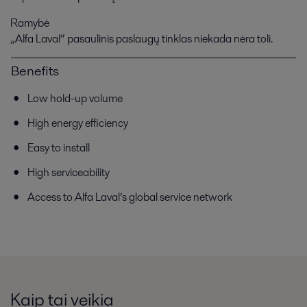
Ramybė
„Alfa Laval“ pasaulinis paslaugų tinklas niekada nėra toli.
Benefits
Low hold-up volume
High energy efficiency
Easy to install
High serviceability
Access to Alfa Laval’s global service network
Kaip tai veikia