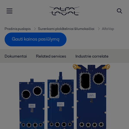
Pradinis puslapis
Surenkami plokšteliniai šilumokaičiai
AlfaVap
Gauti kainos pasiūlymą
Dokumentai
Related services
Industrie correlate