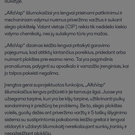
aukštyje.
„AlfaVap“ šilumokaičiai yra lengvai prieinami patikrinimui ir
mechaniniam valymui nuėmus priveržimo varžtus ir sukant
slėgio plokštelę. Valant vietoje (CIP) reikia tik nedidelio kiekio
valymo chemikalų, nes jų sulaikymo tūris yra mažas.
„AlfaVap“ dizainas leidžia lengvai pritaikyti garavimo
pajėgumus, kad atitiktų kintančius poreikius, pridedant arba
nuimant plokštes prie esamo rėmo. Tai yra pagrindinis
pranašumas, palyginti su apvalkalo ir vamzdžio įrenginiais, kai
jo talpos pakeisti negalima.
Įrengtos gerai suprojektuotos funkcijos, „AlfaVap“
šilumokaičius lengva prižiūrėti ir jie tarnauja ilgai. Juose yra
užsegama tarpinė, kuri yra be klijų tarpinė, užtikrinanti puikų
sandarinimą ir priežiūrą be problemų. Be to, slėgio plokštės
volelis, guolių dėžės ant priveržimo varžtų ir 5 taškų išlyginimo
sistema su sustiprintomis pakabomis leidžia greitai ir lengvai
atidaryti ir uždaryti šilumokaitį nereikalaujant sunkių įrankių ir
nepažeidžiant plokščių.