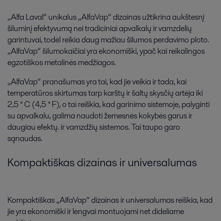
„Alfa Laval“ unikalus „AlfaVap“ dizainas užtikrina aukštesnį
šiluminį efektyvumą nei tradiciniai apvalkalų ir vamzdelių
garintuvai, todėl reikia daug mažiau šilumos perdavimo ploto.
„AlfaVap“ šilumokaičiai yra ekonomiški, ypač kai reikalingos
egzotiškos metalinės medžiagos.
„AlfaVap“ pranašumas yra tai, kad jie veikia ir tada, kai
temperatūros skirtumas tarp karštų ir šaltų skysčių artėja iki
2,5 ° C (4,5 ° F), o tai reiškia, kad garinimo sistemoje, palyginti
su apvalkalu, galima naudoti žemesnės kokybės garus ir
daugiau efektų. ir vamzdžių sistemos. Tai taupo garo
sąnaudas.
Kompaktiškas dizainas ir universalumas
Kompaktiškas „AlfaVap“ dizainas ir universalumas reiškia, kad
jie yra ekonomiški ir lengvai montuojami net dideliame