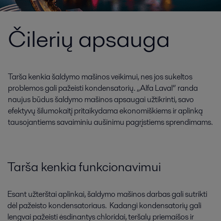
Čilerių apsauga
Tarša kenkia šaldymo mašinos veikimui, nes jos sukeltos
problemos gali pažeisti kondensatorių. „Alfa Laval“ randa
naujus būdus šaldymo mašinos apsaugai užtikrinti, savo
efektyvų šilumokaitį pritaikydama ekonomiškiems ir aplinką
tausojantiems savaiminiu aušinimu pagrįstiems sprendimams.
Tarša kenkia funkcionavimui
Esant užterštai aplinkai, šaldymo mašinos darbas gali sutrikti
dėl pažeisto kondensatoriaus. Kadangi kondensatorių gali
lengvai pažeisti ėsdinantys chloridai, teršalų priemaišos ir