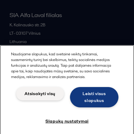
SIA Alfa Laval filialas
K. Kalinausko str. 2B
LT- 03107
Vilnius
Lithuania
+370 669 33 245
Naudojame slapukus, kad svetainė veiktų tinkamai,
suasmenintų turinį bei skelbimus, teiktų socialinės medijos
funkcijas ir analizuotų srautą. Taip pat dalijamės informacija
All offices and partners
apie tai, kaip naudojatės mūsų svetaine, su savo socialinės
medijos, reklamavimo ir analizės partneriais.
Atsisakyti visų
Leisti visus
Cookies policy
Legal terms and conditions
slapukus
Sekti
Slapukų nustatymai
© 2015-2026, ALFA LAVAL