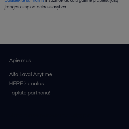
Susisiekite su mumis
ir sužinokite, kaip galime praplėsti jūsų
įrangos eksploatacines savybes.
Apie mus
Alfa Laval Anytime
HERE žurnalas
Tapkite partneriu!
Bendrosios pardavimo sąlygos