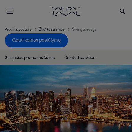
Pradinis puslapis
ŠVOK vėsinimas
Čilerių apsauga
Gauti kainos pasiūlymą
Susijusios pramonės šakos
Related services