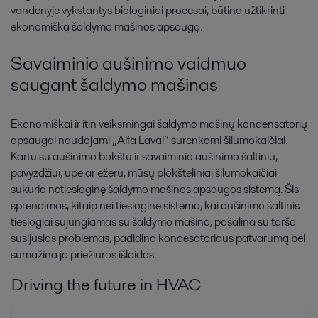
vandenyje vykstantys biologiniai procesai, būtina užtikrinti
ekonomišką šaldymo mašinos apsaugą.
Savaiminio aušinimo vaidmuo
saugant šaldymo mašinas
Ekonomiškai ir itin veiksmingai šaldymo mašinų kondensatorių
apsaugai naudojami „Alfa Laval“ surenkami šilumokaičiai.
Kartu su aušinimo bokštu ir savaiminio aušinimo šaltiniu,
pavyzdžiui, upe ar ežeru, mūsų plokšteliniai šilumokaičiai
sukuria netiesioginę šaldymo mašinos apsaugos sistemą. Šis
sprendimas, kitaip nei tiesioginė sistema, kai aušinimo šaltinis
tiesiogiai sujungiamas su šaldymo mašina, pašalina su tarša
susijusias problemas, padidina kondesatoriaus patvarumą bei
sumažina jo priežiūros išlaidas.
Driving the future in HVAC