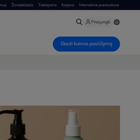
 mus
Žiniasklaida
Tiekėjams
Karjera
Internetinė parduotuvė
Prisijungti
Gauti kainos pasiūlymą