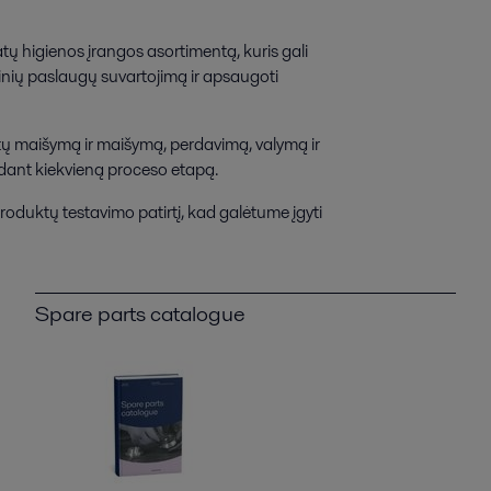
 higienos įrangos asortimentą, kuris gali
ių paslaugų suvartojimą ir apsaugoti
tų maišymą ir maišymą, perdavimą, valymą ir
valdant kiekvieną proceso etapą.
roduktų testavimo patirtį, kad galėtume įgyti
Spare parts catalogue