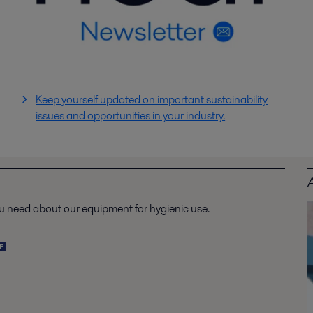
Keep yourself updated on important sustainability
issues and opportunities in your industry.
u need about our equipment for hygienic use.