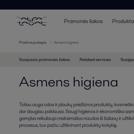
Pramonės šakos
Produktai
Pradinis puslapis
Asmens higiena
Susijusios pramonės šakos
Related services
Susijęs
Asmens higiena
Toliau auga odos ir plaukų priežiūros produktų, kosmetik
dar daugiau paklausa. Saugi higienos ir ekonomiška asm
gamyba reikalauja maksimalios naudos iš žaliavų ir užtikri
procesus, tuo pačiu užtikrinant produktų kokybę.