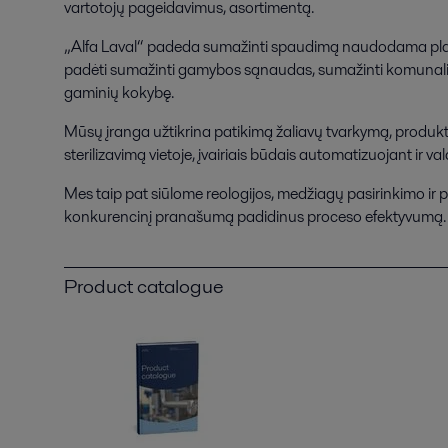
vartotojų pageidavimus, asortimentą.
„Alfa Laval“ padeda sumažinti spaudimą naudodama platų
padėti sumažinti gamybos sąnaudas, sumažinti komunalin
gaminių kokybę.
Mūsų įranga užtikrina patikimą žaliavų tvarkymą, produk
sterilizavimą vietoje, įvairiais būdais automatizuojant ir 
Mes taip pat siūlome reologijos, medžiagų pasirinkimo ir p
konkurencinį pranašumą padidinus proceso efektyvumą.
Product catalogue