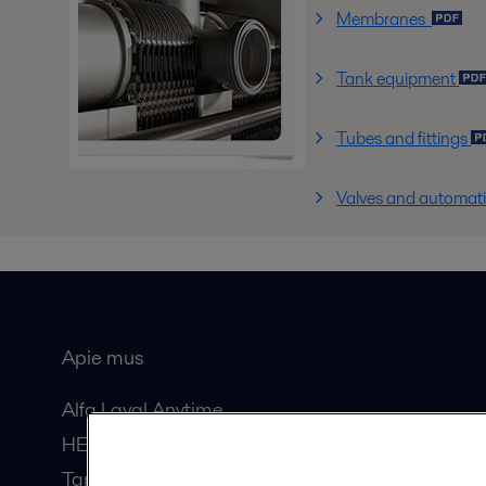
Membranes
Tank equipment
Tubes and fittings
Valves and automat
Apie mus
Bendros
Alfa Laval Anytime
HERE žurnalas
Tapkite partneriu!