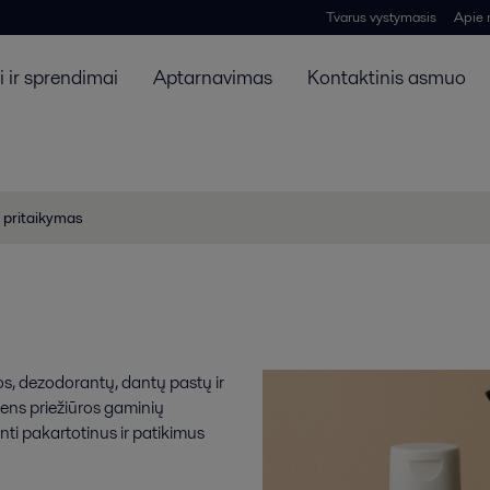
Tvarus vystymasis
Apie
 ir sprendimai
Aptarnavimas
Kontaktinis asmuo
 pritaikymas
os, dezodorantų, dantų pastų ir
ens priežiūros gaminių
nti pakartotinus ir patikimus