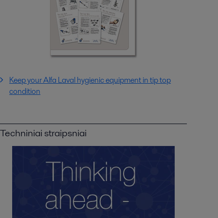
Keep your Alfa Laval hygienic equipment in tip top
condition
Techniniai straipsniai