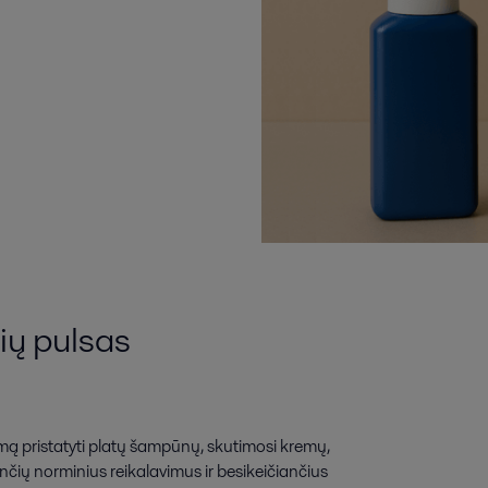
ių pulsas
mą pristatyti platų šampūnų, skutimosi kremų,
ančių norminius reikalavimus ir besikeičiančius