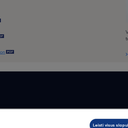
V
t
ion
ios pardavimo sąlygos
Leisti visus slap