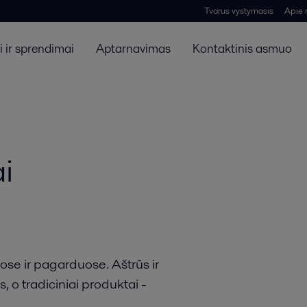
Tvarus vystymasis
Apie
 ir sprendimai
Aptarnavimas
Kontaktinis asmuo
i
ose ir pagarduose. Aštrūs ir
, o tradiciniai produktai -