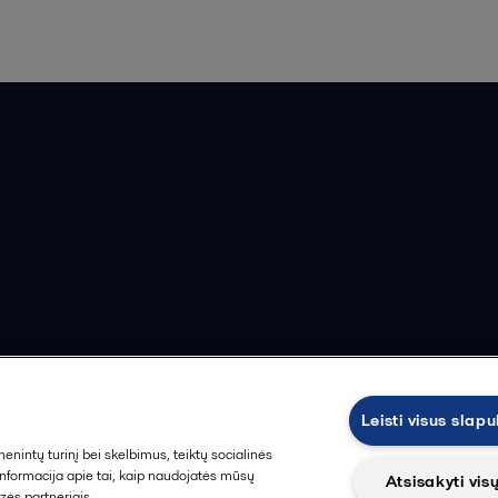
ios pardavimo sąlygos
Leisti visus slap
intų turinį bei skelbimus, teiktų socialinės
Sekti
 informacija apie tai, kaip naudojatės mūsų
Atsisakyti vis
zės partneriais.