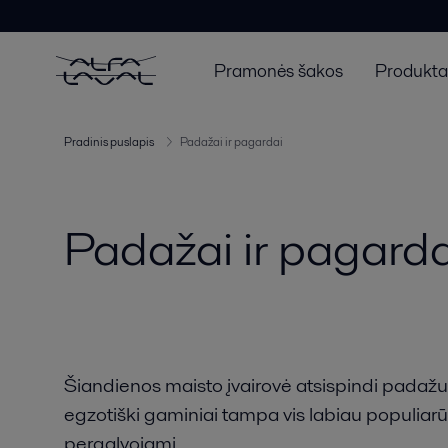
Pramonės šakos
Produktai
Pradinis puslapis
Padažai ir pagardai
Padažai ir pagarda
Šiandienos maisto įvairovė atsispindi padažu
egzotiški gaminiai tampa vis labiau populiarūs
pergalvojami.