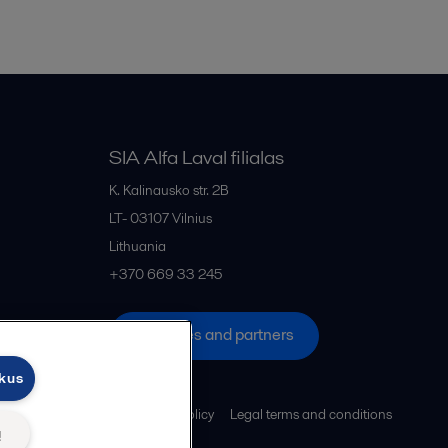
SIA Alfa Laval filialas
K. Kalinausko str. 2B
LT- 03107
Vilnius
Lithuania
+370 669 33 245
All offices and partners
ukus
Cookies policy
Legal terms and conditions
ų