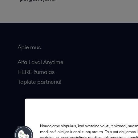
Apie mus
Bendros
Alfa Laval Anytime
HERE žurnalas
Tapkite partneriu!
Naudojame slapukus, kad svetainė veiktų tinkamai, suasmen
© 2015-2026, ALFA LAVAL
medijos funkcijas ir analizuotų srautą. Taip pat dalijamės
svetaine, su savo socialinės medijos, reklamavimo ir anali