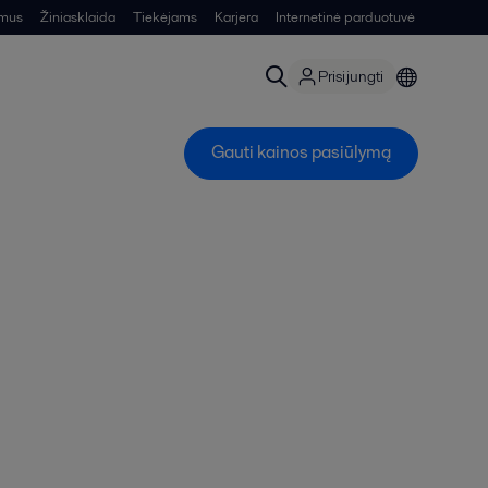
 mus
Žiniasklaida
Tiekėjams
Karjera
Internetinė parduotuvė
Prisijungti
Gauti kainos pasiūlymą