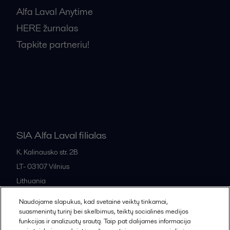
Alfa Laval Anytime
HERE žurnalas
Tapkite partneriu!
Bendrosios pardavimo sąlygos
SIA Alfa Laval filialas
K. Kalinausko str. 2B
LT- 03107
Vilnius
Lithuania
+370 669 33 245
Naudojame slapukus, kad svetainė veiktų tinkamai,
suasmenintų turinį bei skelbimus, teiktų socialinės medijos
funkcijas ir analizuotų srautą. Taip pat dalijamės informacija
All offices and partners