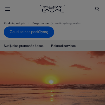
Pradinis puslapis
Jūrų pramonė
Inertinių dujų gavyba
Gauti kainos pasiūlymą
Susijusios pramonės šakos
Related services