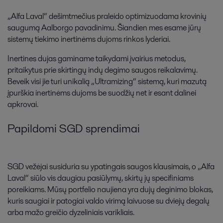
„Alfa Laval“ dešimtmečius praleido optimizuodama krovinių
saugumą Aalborgo pavadinimu. Šiandien mes esame jūrų
sistemų tiekimo inertinėms dujoms rinkos lyderiai.
Inertines dujas gaminame taikydami įvairius metodus,
pritaikytus prie skirtingų indų degimo saugos reikalavimų.
Beveik visi jie turi unikalią „Ultramizing“ sistemą, kuri mazutą
įpurškia inertinėms dujoms be suodžių net ir esant dalinei
apkrovai.
Papildomi SGD sprendimai
SGD vežėjai susiduria su ypatingais saugos klausimais, o „Alfa
Laval“ siūlo vis daugiau pasiūlymų, skirtų jų specifiniams
poreikiams. Mūsų portfelio naujiena yra dujų deginimo blokas,
kuris saugiai ir patogiai valdo virimą laivuose su dviejų degalų
arba mažo greičio dyzeliniais varikliais.