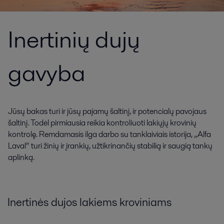
Inertinių dujų
gavyba
Jūsų bakas turi ir jūsų pajamų šaltinį, ir potencialų pavojaus
šaltinį. Todėl pirmiausia reikia kontroliuoti lakiųjų krovinių
kontrolę. Remdamasis ilga darbo su tanklaiviais istorija, „Alfa
Laval“ turi žinių ir įrankių, užtikrinančių stabilią ir saugią tankų
aplinką.
Inertinės dujos lakiems kroviniams