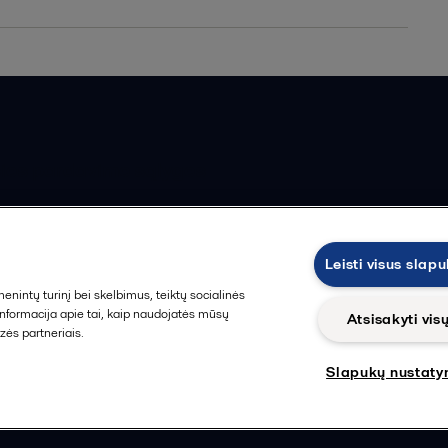
t exchangers
ed €1,647,000 a year PPI00399.pdf
gers
ios pardavimo sąlygos
Leisti visus slap
intų turinį bei skelbimus, teiktų socialinės
 informacija apie tai, kaip naudojatės mūsų
Atsisakyti vis
zės partneriais.
Slapukų nustaty
Sekti