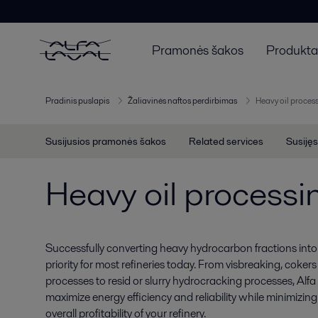
Pramonės šakos
Produktai
Pradinis puslapis
Žaliavinės naftos perdirbimas
Heavy oil proces
Susijusios pramonės šakos
Related services
Susijęs
Heavy oil processi
Successfully converting heavy hydrocarbon fractions into 
priority for most refineries today. From visbreaking, coker
processes to resid or slurry hydrocracking processes, Alf
maximize energy efficiency and reliability while minimizing
overall profitability of your refinery.