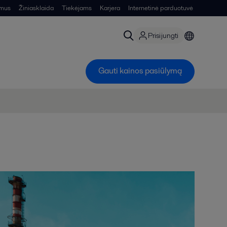
 mus
Žiniasklaida
Tiekėjams
Karjera
Internetinė parduotuvė
Prisijungti
Gauti kainos pasiūlymą