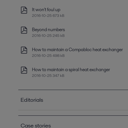
It won't foul up
2016-10-25 673 kB
Beyond numbers
2016-10-25 245 kB
How to maintain a Compabloc heat exchanger
2016-10-25 498 kB
How to maintain a spiral heat exchanger
2016-10-25 347 kB
Editorials
Improving refinery RAM with compact plate heat
2021-04-14 789 kB
Case stories