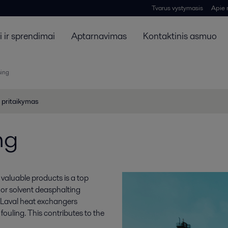
Tvarus vystymasis
Apie
 ir sprendimai
Aptarnavimas
Kontaktinis asmuo
sing
 pritaikymas
ng
valuable products is a top
s or solvent deasphalting
a Laval heat exchangers
 fouling. This contributes to the