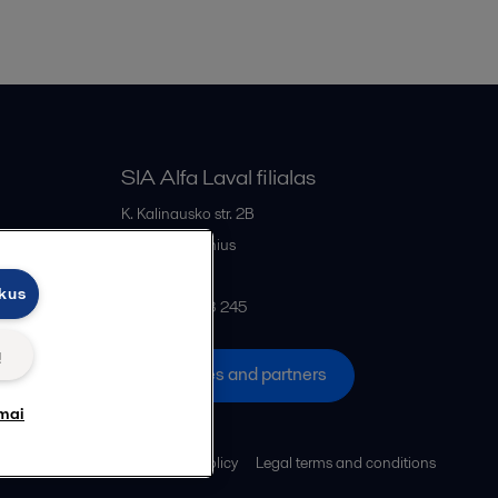
SIA Alfa Laval filialas
K. Kalinausko str. 2B
LT- 03107
Vilnius
Lithuania
ukus
+370 669 33 245
ų
All offices and partners
mai
Cookies policy
Legal terms and conditions