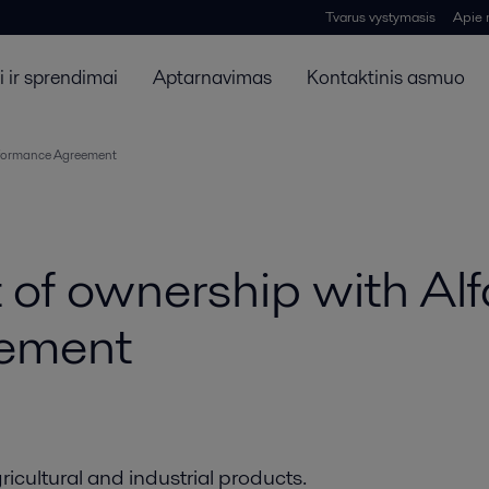
Tvarus vystymasis
Apie
 ir sprendimai
Aptarnavimas
Kontaktinis asmuo
erformance Agreement
 of ownership with Alf
eement
gricultural and industrial products.