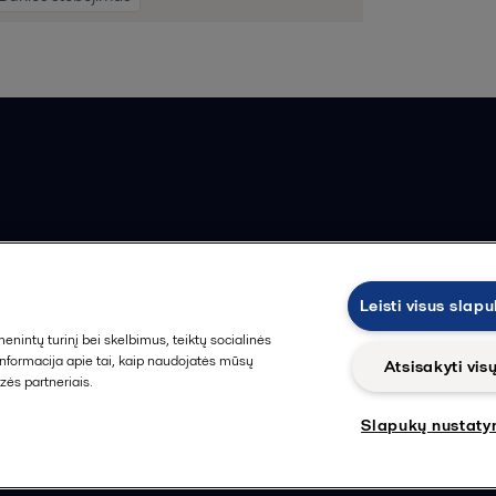
ios pardavimo sąlygos
Leisti visus slap
intų turinį bei skelbimus, teiktų socialinės
 informacija apie tai, kaip naudojatės mūsų
Atsisakyti vis
zės partneriais.
Slapukų nustaty
Sekti