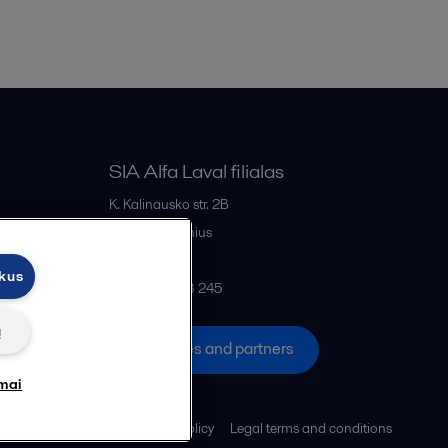
SIA Alfa Laval filialas
K. Kalinausko str. 2B
LT- 03107
Vilnius
Lithuania
ukus
+370 669 33 245
ų
All offices and partners
mai
Cookies policy
Legal terms and conditions