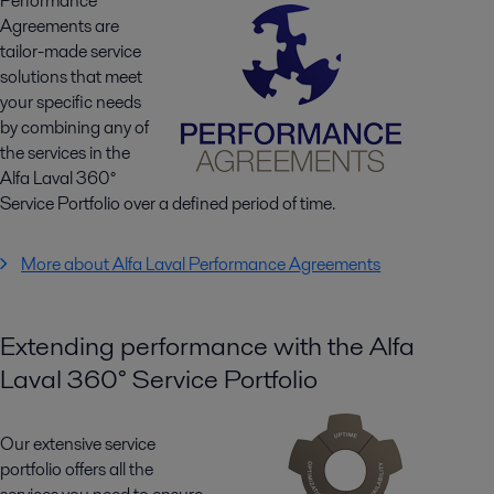
Performance
Agreements are
tailor-made service
solutions that meet
your specific needs
by combining any of
the services in the
Alfa Laval 360°
Service Portfolio over a defined period of time.
More about Alfa Laval Performance Agreements
Extending performance with the Alfa
Laval 360° Service Portfolio
Our extensive service
portfolio offers all the