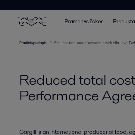
Pramonės šakos
Produktai
Pradinis puslapis
Reduced total cost of ownership with Alfa Laval P
Reduced total cost
Performance Agr
Cargill is an international producer of food, a