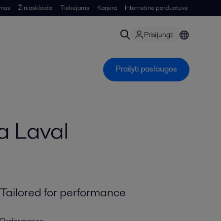
 mus
Žiniasklaida
Tiekėjams
Karjera
Internetinė parduotuvė
Prisijungti
Prašyti paslaugos
a Laval
Tailored for performance