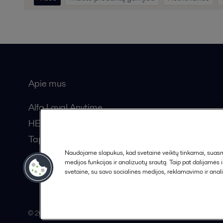
Apie mus
Bendros
Alfa Laval Anytime
HERE žurnalas
Tapkite partneriu!
Naudojame slapukus, kad svetainė veiktų tinkamai, suasmen
medijos funkcijas ir analizuotų srautą. Taip pat dalijamės
svetaine, su savo socialinės medijos, reklamavimo ir anali
© 2015-2026, ALFA LAVAL