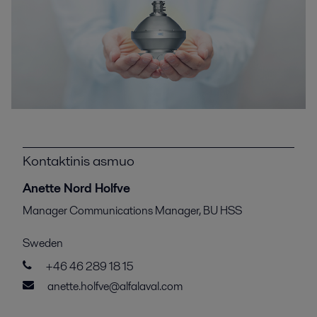
Kontaktinis asmuo
Anette Nord Holfve
Manager Communications Manager, BU HSS
Sweden
+46 46 289 18 15
anette.holfve@alfalaval.com