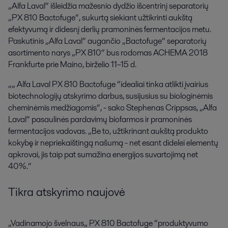
„Alfa Laval“ išleidžia mažesnio dydžio išcentrinį separatorių 
„PX 810 Bactofuge“, sukurtą siekiant užtikrinti aukštą 
efektyvumą ir didesnį derlių pramoninės fermentacijos metu. 
Paskutinis „Alfa Laval“ augančio „Bactofuge“ separatorių 
asortimento narys „PX 810“ bus rodomas ACHEMA 2018 
Frankfurte prie Maino, birželio 11–15 d.
„„ Alfa Laval PX 810 Bactofuge “idealiai tinka atlikti įvairius
biotechnologijų atskyrimo darbus, susijusius su biologinėmis
cheminėmis medžiagomis“, - sako Stephenas Crippsas, „Alfa
Laval“ pasaulinės pardavimų biofarmos ir pramoninės
fermentacijos vadovas. „Be to, užtikrinant aukštą produkto
kokybę ir nepriekaištingą našumą - net esant didelei elementų
apkrovai, jis taip pat sumažina energijos suvartojimą net
40%.“
Tikra atskyrimo naujovė
„Vadinamojo švelnaus„ PX 810 Bactofuge “produktyvumo