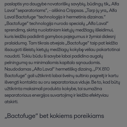
paslaptis yra daugybė novatoriškų savybių, būdingų tik„ Alfa
Laval “separatoriams“, - aiškina Crippsas. „Tarp jų yra„ Alfa
Laval Bactofuge “technologija ir hermetinis dizainas.“
„Bactofuge“ technologija nurodo specialų „Alfa Laval“
sprendimą, skirtą nuolatiniam kietųjų medžiagų išleidimui,
kuris leidžia padidinti gamybos pajėgumus ir žymiai didesnį
pralaidumą. Tam tikrais atvejais „Bactofuge“ taip pat leidžia
išsaugoti išleistų kietųjų medžiagų kokybę vėliau pakartotinai
naudoti. Tokiu būdu ši savybė labai padidina augalų
pelningumą su minimaliomis kapitalo sąnaudomis.
Naudodamas „Alfa Laval“ hermetišką dizainą, „PX 810
Bactofuge“ gali užtikrinti labai švelnų sultinio pagreitį ir kartu
išvengti kontakto su oru separatoriaus viduje. Be to, kad būtų
užtikrinta maksimali produkto kokybė, tai sumažina
separatoriaus energijos suvartojimą ir leidžia efektyviau
atskirti.
„Bactofuge“ bet kokiems poreikiams