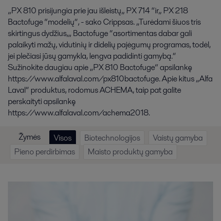
„PX 810 prisijungia prie jau išleistų„ PX 714 “ir„ PX 218
Bactofuge “modelių“, - sako Crippsas. „Turėdami šiuos tris
skirtingus dydžius,„ Bactofuge “asortimentas dabar gali
palaikyti mažų, vidutinių ir didelių pajėgumų programas, todėl,
jei plečiasi jūsų gamykla, lengva padidinti gamybą.“
Sužinokite daugiau apie „PX 810 Bactofuge“ apsilankę
https://www.alfalaval.com/px810bactofuge. Apie kitus „Alfa
Laval“ produktus, rodomus ACHEMA, taip pat galite
perskaityti apsilankę
https://www.alfalaval.com/achema2018.
Žymės
Visos
Biotechnologijos
Vaistų gamyba
Pieno perdirbimas
Maisto produktų gamyba